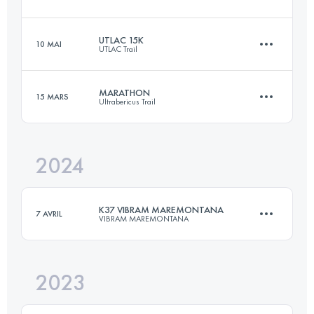
51.2 KM
3300 M+
UTLAC 15K
10 MAI
UTLAC Trail
35 KM
2600 M+
Connectez-vous pour voir l'UTMB Index
MARATHON
15 MARS
Ultrabericus Trail
13.5 KM
740 M+
Connectez-vous pour voir l'UTMB Index
2024
46.8 KM
1575 M+
Connectez-vous pour voir l'UTMB Index
K37 VIBRAM MAREMONTANA
7 AVRIL
VIBRAM MAREMONTANA
Connectez-vous pour voir l'UTMB Index
2023
36.6 KM
2292 M+