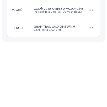
Connectez-vous pour voir l'UTMB Index
CCC® 2010 ARRÊTÉ À VALLORCINE
27 AOÛT
The North Face Ultra-Trail Du Mont-Blanc®
31 KM
1500 M+
GRAN TRAIL VALDIGNE 57KM
10 JUILLET
GRAN TRAIL VALDIGNE
81 KM
4670 M+
Connectez-vous pour voir l'UTMB Index
47 KM
3100 M+
Connectez-vous pour voir l'UTMB Index
Connectez-vous pour voir l'UTMB Index