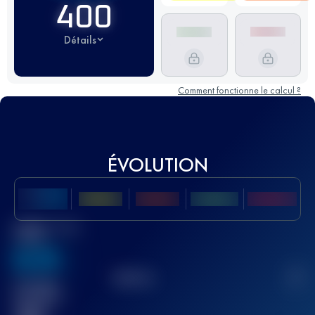
400
Détails
Comment fonctionne le calcul ?
ÉVOLUTION
Meilleur Score
UTMB
636
TOP
10
2
Course(s)
terminée(s)