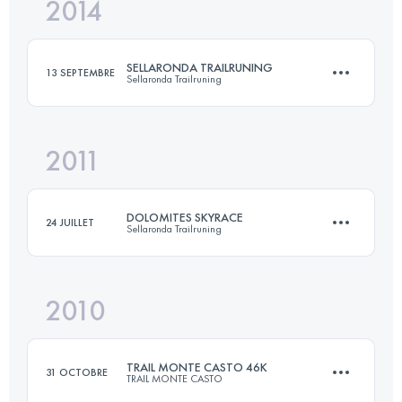
2014
43.8 KM
2583 M+
SELLARONDA TRAILRUNING
13 SEPTEMBRE
Sellaronda Trailruning
Connectez-vous pour voir l'UTMB Index
2011
60.6 KM
3440 M+
DOLOMITES SKYRACE
24 JUILLET
Sellaronda Trailruning
Connectez-vous pour voir l'UTMB Index
2010
23.5 KM
1400 M+
TRAIL MONTE CASTO 46K
31 OCTOBRE
TRAIL MONTE CASTO