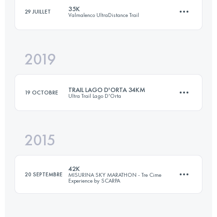
35K
29 JUILLET
Valmalenco UltraDistance Trail
Connectez-vous pour voir l'UTMB Index
2019
35 KM
2600 M+
TRAIL LAGO D'ORTA 34KM
19 OCTOBRE
Ultra Trail Lago D'Orta
Connectez-vous pour voir l'UTMB Index
2015
33.4 KM
2200 M+
42K
20 SEPTEMBRE
MISURINA SKY MARATHON - Tre Cime
Experience by SCARPA
Connectez-vous pour voir l'UTMB Index