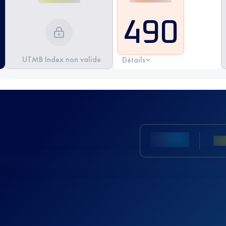
490
UTMB Index non valide
Détails