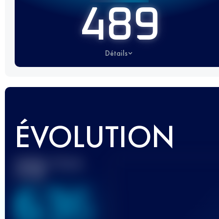
489
Détails
ÉVOLUTION
Meilleur Score
UTMB
636