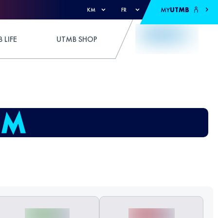
MY
UTMB
KM
FR
 LIFE
UTMB SHOP