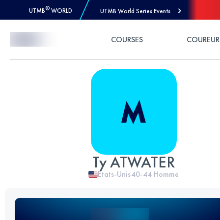
®
UTMB
WORLD
UTMB World Series Events
Skip to Content
COURSES
COUREUR
Ty ATWATER
Etats-Unis
40-44
Homme