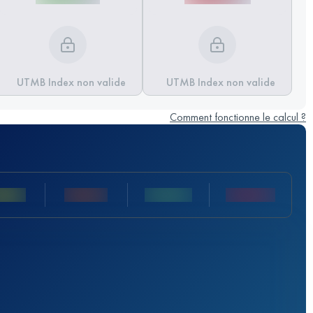
UTMB Index non valide
UTMB Index non valide
Comment fonctionne le calcul ?