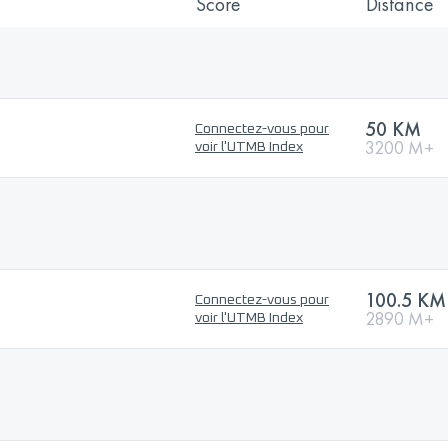
Score
Distance
50 KM
Connectez-vous pour
3200 M+
voir l'UTMB Index
100.5 KM
Connectez-vous pour
2890 M+
voir l'UTMB Index