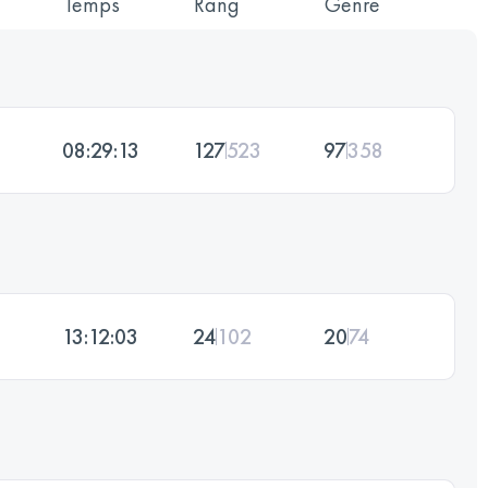
Temps
Rang
Genre
08:29:13
127
523
97
358
13:12:03
24
102
20
74