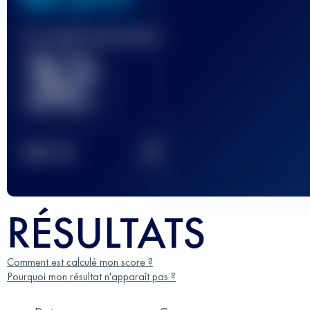
Course(s) terminée(s)
32
2
TOP
10
RÉSULTATS
Comment est calculé mon score ?
Pourquoi mon résultat n'apparaît pas ?