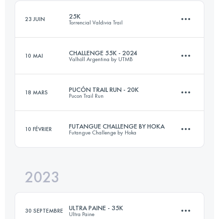
Connectez-vous pour voir l'UTMB Index
25K
23 JUIN
Torrencial Valdivia Trail
Connectez-vous pour voir l'UTMB Index
CHALLENGE 55K - 2024
10 MAI
Valhöll Argentina by UTMB
29.7 KM
629 M+
PUCÓN TRAIL RUN - 20K
18 MARS
Pucon Trail Run
58 KM
2700 M+
Connectez-vous pour voir l'UTMB Index
FUTANGUE CHALLENGE BY HOKA
10 FÉVRIER
Futangue Challenge by Hoka
18.9 KM
990 M+
Connectez-vous pour voir l'UTMB Index
2023
32 KM
2190 M+
Connectez-vous pour voir l'UTMB Index
ULTRA PAINE - 35K
30 SEPTEMBRE
Ultra Paine