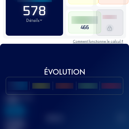
578
Détails
466
Comment fonctionne le calcul ?
ÉVOLUTION
Meilleur Score
UTMB
636
TOP
10
2
Course(s)
terminée(s)