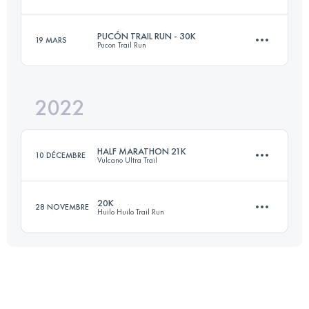
Connectez-vous pour voir l'UTMB Index
PUCÓN TRAIL RUN - 30K
19 MARS
Pucon Trail Run
35 KM
1470 M+
2022
29.9 KM
1540 M+
Connectez-vous pour voir l'UTMB Index
HALF MARATHON 21K
10 DÉCEMBRE
Vulcano Ultra Trail
Connectez-vous pour voir l'UTMB Index
20K
28 NOVEMBRE
Huilo Huilo Trail Run
21 KM
880 M+
19.8 KM
1080 M+
Connectez-vous pour voir l'UTMB Index