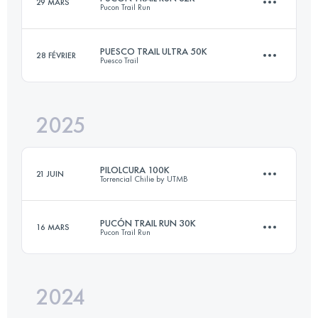
29 MARS
Pucon Trail Run
75 KM
5100 M+
PUESCO TRAIL ULTRA 50K
28 FÉVRIER
Puesco Trail
34.2 KM
1637 M+
Connectez-vous pour voir l'UTMB Index
2025
54 KM
2599 M+
Connectez-vous pour voir l'UTMB Index
PILOLCURA 100K
21 JUIN
Torrencial Chilie by UTMB
Connectez-vous pour voir l'UTMB Index
PUCÓN TRAIL RUN 30K
16 MARS
Pucon Trail Run
98 KM
3500 M+
2024
30.2 KM
1540 M+