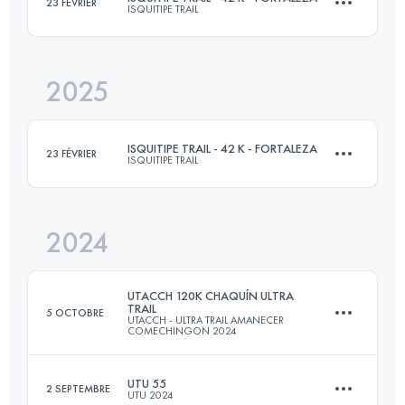
23 FÉVRIER
ISQUITIPE TRAIL
50 KM
2646 M+
2025
42 KM
2686 M+
Connectez-vous pour voir l'UTMB Index
ISQUITIPE TRAIL - 42 K - FORTALEZA
23 FÉVRIER
ISQUITIPE TRAIL
Connectez-vous pour voir l'UTMB Index
2024
42 KM
2686 M+
UTACCH 120K CHAQUÍN ULTRA
TRAIL
5 OCTOBRE
UTACCH - ULTRA TRAIL AMANECER
COMECHINGON 2024
Connectez-vous pour voir l'UTMB Index
UTU 55
2 SEPTEMBRE
UTU 2024