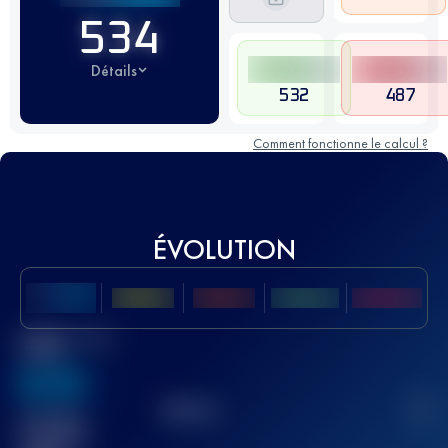
534
Détails
532
487
Comment fonctionne le calcul ?
ÉVOLUTION
Meilleur Score
UTMB
636
TOP
10
2
Course(s)
terminée(s)