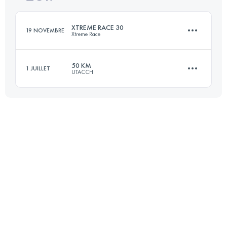
Connectez-vous pour voir l'UTMB Index
XTREME RACE 30
19 NOVEMBRE
Xtreme Race
Connectez-vous pour voir l'UTMB Index
50 KM
1 JUILLET
UTACCH
30.7 KM
1870 M+
52.4 KM
1970 M+
Connectez-vous pour voir l'UTMB Index
Connectez-vous pour voir l'UTMB Index