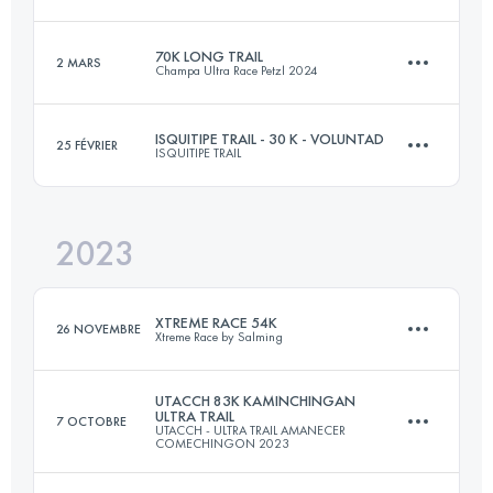
120 KM
5330 M+
70K LONG TRAIL
2 MARS
Champa Ultra Race Petzl 2024
55 KM
2440 M+
Connectez-vous pour voir l'UTMB Index
ISQUITIPE TRAIL - 30 K - VOLUNTAD
25 FÉVRIER
ISQUITIPE TRAIL
70 KM
4163 M+
Connectez-vous pour voir l'UTMB Index
2023
30 KM
1630 M+
Connectez-vous pour voir l'UTMB Index
XTREME RACE 54K
26 NOVEMBRE
Xtreme Race by Salming
Connectez-vous pour voir l'UTMB Index
UTACCH 83K KAMINCHINGAN
ULTRA TRAIL
7 OCTOBRE
UTACCH - ULTRA TRAIL AMANECER
54.5 KM
2340 M+
COMECHINGON 2023