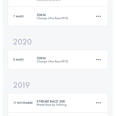
Connectez-vous pour voir l'UTMB Index
50KM
7 MARS
Champa Ultra Race PETZL
110 KM
4140 M+
2020
48.1 KM
2790 M+
Connectez-vous pour voir l'UTMB Index
50KM
8 MARS
Champa Ultra Race PETZL
Connectez-vous pour voir l'UTMB Index
2019
48.1 KM
2790 M+
XTREME RACE 30K
17 NOVEMBRE
Xtreme Race by Salming
Connectez-vous pour voir l'UTMB Index