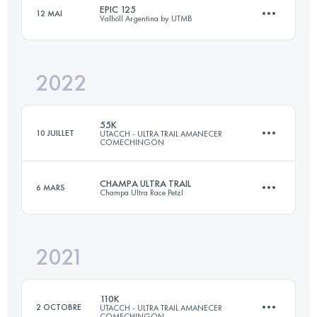
EPIC 125
12 MAI
Valhöll Argentina by UTMB
83 KM
3800 M+
Connectez-vous pour voir l'UTMB Index
2022
128.2 KM
5400 M+
Connectez-vous pour voir l'UTMB Index
55K
10 JUILLET
UTACCH - ULTRA TRAIL AMANECER
COMECHINGON
Connectez-vous pour voir l'UTMB Index
CHAMPA ULTRA TRAIL
6 MARS
Champa Ultra Race Petzl
55 KM
1889 M+
2021
68 KM
4632 M+
Connectez-vous pour voir l'UTMB Index
110K
2 OCTOBRE
UTACCH - ULTRA TRAIL AMANECER
COMECHINGON