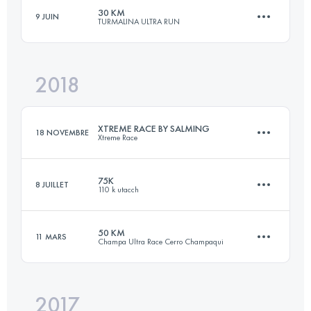
30 KM
9 JUIN
TURMALINA ULTRA RUN
29.2 KM
1180 M+
2018
36.8 KM
1760 M+
Connectez-vous pour voir l'UTMB Index
XTREME RACE BY SALMING
18 NOVEMBRE
Xtreme Race
Connectez-vous pour voir l'UTMB Index
75K
8 JUILLET
110 k utacch
60.1 KM
3510 M+
50 KM
11 MARS
Champa Ultra Race Cerro Champaqui
75.6 KM
2640 M+
Connectez-vous pour voir l'UTMB Index
2017
48.6 KM
2350 M+