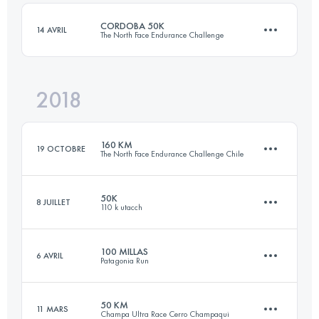
CORDOBA 50K
14 AVRIL
The North Face Endurance Challenge
Connectez-vous pour voir l'UTMB Index
2018
50.2 KM
1890 M+
160 KM
19 OCTOBRE
The North Face Endurance Challenge Chile
Connectez-vous pour voir l'UTMB Index
50K
8 JUILLET
110 k utacch
152.2 KM
9200 M+
100 MILLAS
6 AVRIL
Patagonia Run
52.1 KM
1650 M+
Connectez-vous pour voir l'UTMB Index
50 KM
11 MARS
Champa Ultra Race Cerro Champaqui