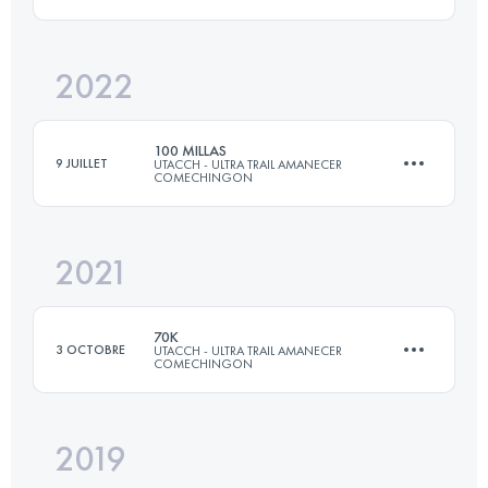
Connectez-vous pour voir l'UTMB Index
2022
165 KM
8100 M+
100 MILLAS
9 JUILLET
UTACCH - ULTRA TRAIL AMANECER
COMECHINGON
Connectez-vous pour voir l'UTMB Index
2021
160 KM
5449 M+
70K
3 OCTOBRE
UTACCH - ULTRA TRAIL AMANECER
COMECHINGON
Connectez-vous pour voir l'UTMB Index
2019
70 KM
2650 M+