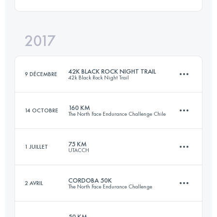
163 KM
6600 M+
Connectez-vous pour voir l'UTMB Index
2017
48.6 KM
2350 M+
Connectez-vous pour voir l'UTMB Index
42K BLACK ROCK NIGHT TRAIL
9 DÉCEMBRE
42k Black Rock Night Trail
Connectez-vous pour voir l'UTMB Index
160 KM
14 OCTOBRE
The North Face Endurance Challenge Chile
41.5 KM
950 M+
75 KM
1 JUILLET
UTACCH
159.5 KM
7890 M+
Connectez-vous pour voir l'UTMB Index
CORDOBA 50K
2 AVRIL
The North Face Endurance Challenge
75.9 KM
3070 M+
Connectez-vous pour voir l'UTMB Index
50 KM