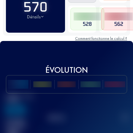
570
Détails
528
562
Comment fonctionne le calcul ?
ÉVOLUTION
Meilleur Score
UTMB
636
TOP
10
2
Course(s)
terminée(s)