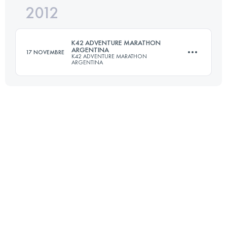
2012
84 KM
3454 M+
K42 ADVENTURE MARATHON
ARGENTINA
17 NOVEMBRE
K42 ADVENTURE MARATHON
ARGENTINA
Connectez-vous pour voir l'UTMB Index
42 KM
2190 M+
Connectez-vous pour voir l'UTMB Index