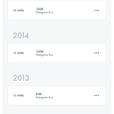
Connectez-vous pour voir l'UTMB Index
120K
10 AVRIL
Patagonia Run
104.5 KM
2160 M+
2014
127 KM
5150 M+
Connectez-vous pour voir l'UTMB Index
100K
12 AVRIL
Patagonia Run
Connectez-vous pour voir l'UTMB Index
2013
104 KM
4654 M+
84K
13 AVRIL
Patagonia Run
Connectez-vous pour voir l'UTMB Index