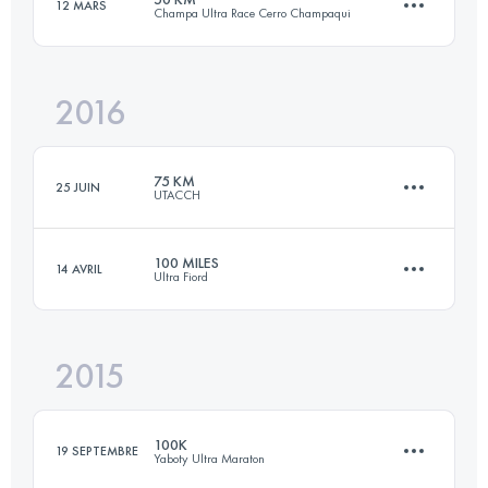
12 MARS
Champa Ultra Race Cerro Champaqui
55.2 KM
1570 M+
Connectez-vous pour voir l'UTMB Index
2016
48.8 KM
2640 M+
Connectez-vous pour voir l'UTMB Index
75 KM
25 JUIN
UTACCH
Connectez-vous pour voir l'UTMB Index
100 MILES
14 AVRIL
Ultra Fiord
75.4 KM
3070 M+
2015
141 KM
4590 M+
Connectez-vous pour voir l'UTMB Index
100K
19 SEPTEMBRE
Yaboty Ultra Maraton