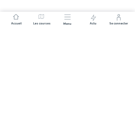
Accueil
Les courses
Actu
Se connecter
Menu
REJOIGNEZ L'AVENTURE
Organisateurs de course