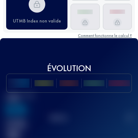
UTMB Index non valide
Comment fonctionne le calcul ?
ÉVOLUTION
Meilleur Score
UTMB
636
TOP
10
2
Course(s)
terminée(s)
32