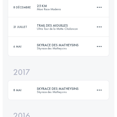
25 KM
8 DÉCEMBRE
Maxi Race Madeira
Connectez-vous pour voir l'UTMB Index
TRAIL DES AIGUILLES
21 JUILLET
Ultra Tour de la Motte-Chalancon
25.2 KM
1920 M+
SKYRACE DES MATHEYSINS
6 MAI
Skyrace des Matheysins
41.3 KM
2380 M+
Connectez-vous pour voir l'UTMB Index
2017
26 KM
1910 M+
Connectez-vous pour voir l'UTMB Index
SKYRACE DES MATHEYSINS
8 MAI
Skyrace des Matheysins
Connectez-vous pour voir l'UTMB Index
2016
28 KM
1900 M+