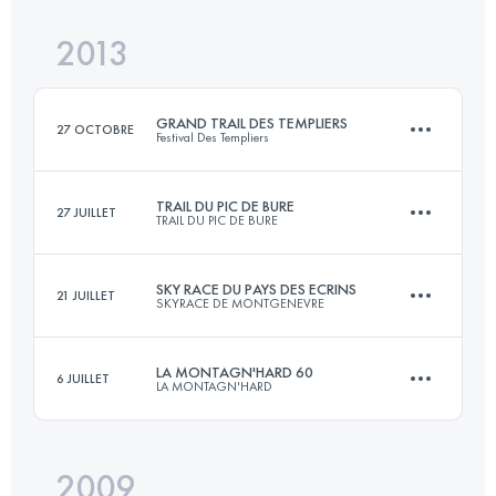
2013
42 KM
1700 M+
GRAND TRAIL DES TEMPLIERS
27 OCTOBRE
Festival Des Templiers
Connectez-vous pour voir l'UTMB Index
TRAIL DU PIC DE BURE
27 JUILLET
TRAIL DU PIC DE BURE
73.2 KM
3620 M+
SKY RACE DU PAYS DES ECRINS
21 JUILLET
SKYRACE DE MONTGENEVRE
43 KM
2800 M+
Connectez-vous pour voir l'UTMB Index
LA MONTAGN'HARD 60
6 JUILLET
LA MONTAGN'HARD
48 KM
3000 M+
Connectez-vous pour voir l'UTMB Index
2009
60 KM
5000 M+