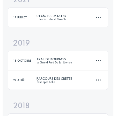
UT4M 100 MASTER
17 JUILLET
Ultra Tour des 4 Massifs
Connectez-vous pour voir l'UTMB Index
2019
96.8 KM
5890 M+
TRAIL DE BOURBON
18 OCTOBRE
Le Grand Raid De La Réunion
Connectez-vous pour voir l'UTMB Index
PARCOURS DES CRÊTES
24 AOÛT
Échappée Belle
113.7 KM
6520 M+
2018
57.7 KM
4020 M+
Connectez-vous pour voir l'UTMB Index