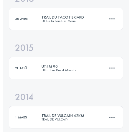
TRAIL DU TACOT BRIARD
30 AVRIL
UT De La Brie Des Morin
Connectez-vous pour voir l'UTMB Index
2015
29.4 KM
697 M+
UT4M 90
21 AOÛT
Ultra Tour Des 4 Massifs
Connectez-vous pour voir l'UTMB Index
2014
89.5 KM
6380 M+
TRAIL DE VULCAIN 42KM
1 MARS
TRAIL DE VULCAIN
Connectez-vous pour voir l'UTMB Index