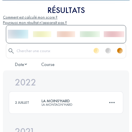
RÉSULTATS
Comment est calculé mon score ?
Pourquoi mon résultat n'apparaît pas ?
Date
Course
2022
LA MOINS'HARD
2 JUILLET
LA MONTAGN'HARD
2021
74.1 KM
5840 M+