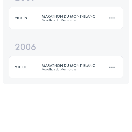
Connectez-vous pour voir l'UTMB Index
MARATHON DU MONT-BLANC
28 JUIN
Marathon du Mont-Blanc
Connectez-vous pour voir l'UTMB Index
2006
42 KM
2515 M+
MARATHON DU MONT-BLANC
2 JUILLET
Marathon du Mont-Blanc
Connectez-vous pour voir l'UTMB Index
42 KM
2250 M+
Connectez-vous pour voir l'UTMB Index