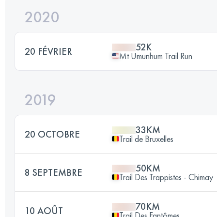
2020
52K
20 FÉVRIER
Mt Umunhum Trail Run
2019
33KM
20 OCTOBRE
Trail de Bruxelles
50KM
8 SEPTEMBRE
Trail Des Trappistes - Chimay
70KM
10 AOÛT
Trail Des Fantômes