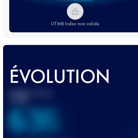
UTMB Index non valide
ÉVOLUTION
Meilleur Score
UTMB
636