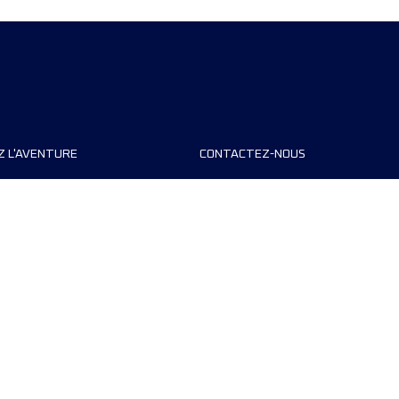
Z L'AVENTURE
CONTACTEZ-NOUS
teurs de course
FAQ
s
Contact
MyUTMB+