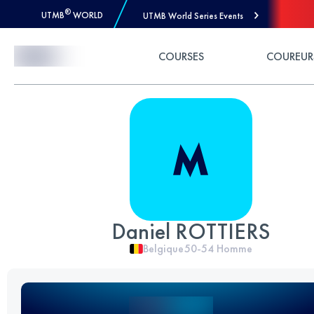
®
UTMB
WORLD
UTMB World Series Events
Skip to Content
COURSES
COUREUR
Daniel ROTTIERS
Belgique
50-54
Homme