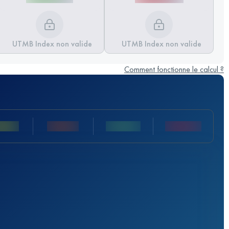
UTMB Index non valide
UTMB Index non valide
Comment fonctionne le calcul ?