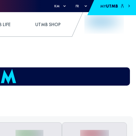
MY
UTMB
KM
FR
 LIFE
UTMB SHOP