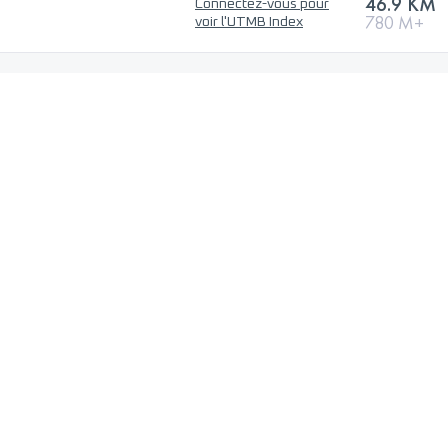
46.9 KM
Connectez-vous pour
780 M+
voir l'UTMB Index