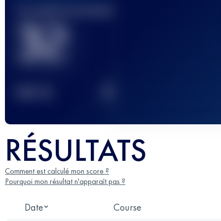
Course(s) terminée(s)
32
2
TOP
10
RÉSULTATS
Comment est calculé mon score ?
Pourquoi mon résultat n'apparaît pas ?
Date
Course