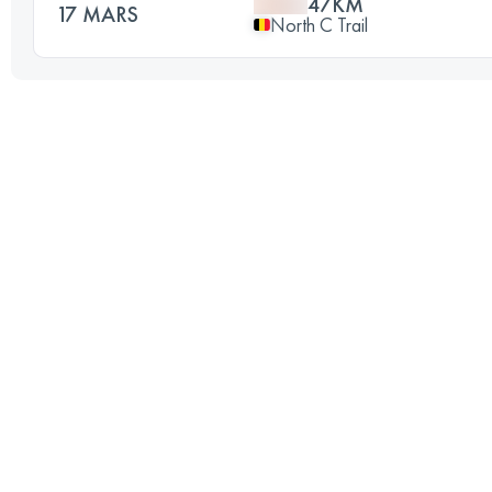
47KM
17 MARS
North C Trail