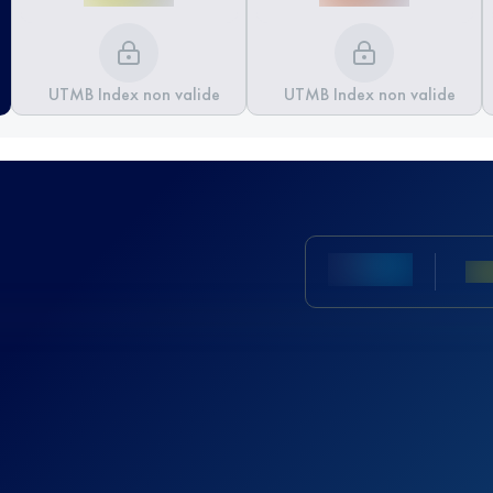
UTMB Index non valide
UTMB Index non valide