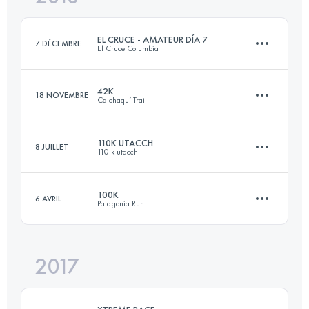
Connectez-vous pour voir l'UTMB Index
EL CRUCE - AMATEUR DÍA 7
7 DÉCEMBRE
El Cruce Columbia
Connectez-vous pour voir l'UTMB Index
42K
18 NOVEMBRE
Calchaquí Trail
3 Étapes
89.2 KM
2520 M+
110K UTACCH
8 JUILLET
110 k utacch
40.8 KM
1810 M+
100K
6 AVRIL
Patagonia Run
Connectez-vous pour voir l'UTMB Index
106.2 KM
3500 M+
Connectez-vous pour voir l'UTMB Index
2017
103.5 KM
4090 M+
Connectez-vous pour voir l'UTMB Index