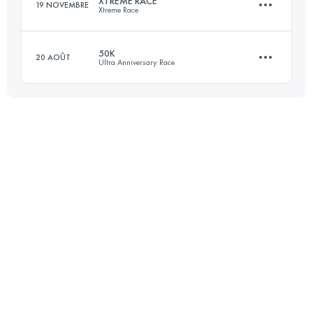
XTREME RACE
19 NOVEMBRE
Xtreme Race
Connectez-vous pour voir l'UTMB Index
50K
20 AOÛT
Ultra Anniversary Race
60 KM
3240 M+
50.3 KM
410 M+
Connectez-vous pour voir l'UTMB Index
Connectez-vous pour voir l'UTMB Index