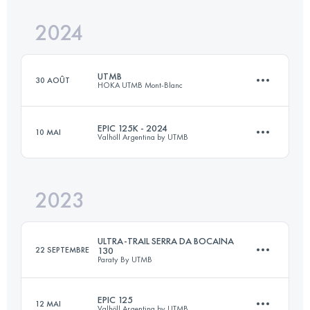
2024
89.8 KM
4305 M+
Connectez-vous pour voir l'UTMB Index
UTMB
30 AOÛT
HOKA UTMB Mont-Blanc
Connectez-vous pour voir l'UTMB Index
EPIC 125K - 2024
10 MAI
Valhöll Argentina by UTMB
173.3 KM
9525 M+
2023
125 KM
5000 M+
Connectez-vous pour voir l'UTMB Index
ULTRA-TRAIL SERRA DA BOCAINA
22 SEPTEMBRE
130
Paraty By UTMB
Connectez-vous pour voir l'UTMB Index
EPIC 125
12 MAI
Valhöll Argentina by UTMB