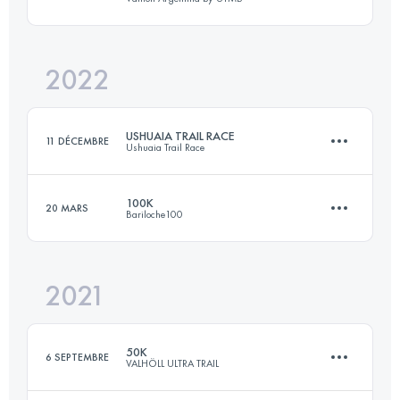
107 KM
4829 M+
2022
128.2 KM
5400 M+
Connectez-vous pour voir l'UTMB Index
USHUAIA TRAIL RACE
11 DÉCEMBRE
Ushuaia Trail Race
Connectez-vous pour voir l'UTMB Index
100K
20 MARS
Bariloche100
60 KM
3820 M+
2021
100 KM
5000 M+
Connectez-vous pour voir l'UTMB Index
50K
6 SEPTEMBRE
VALHÖLL ULTRA TRAIL
Connectez-vous pour voir l'UTMB Index