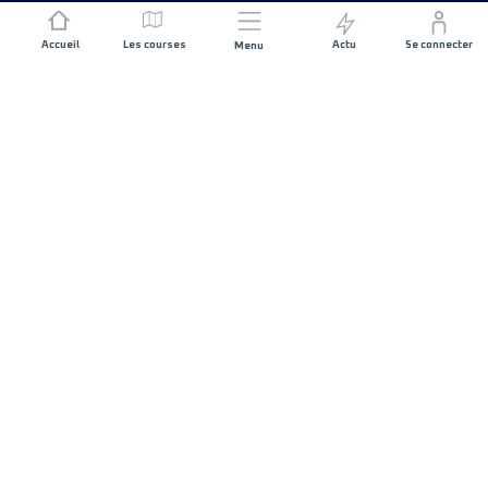
Accueil
Les courses
Actu
Se connecter
Menu
REJOIGNEZ L'AVENTURE
Organisateurs de course
Carrières
CONTACTEZ-NOUS
FAQ