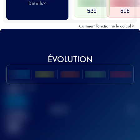
Détails
529
608
Comment fonctionne le calcul ?
ÉVOLUTION
Meilleur Score
UTMB
636
TOP
10
2
Course(s)
terminée(s)
32