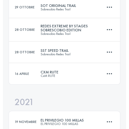
SOT ORIGINAL TRAIL
29 OTTOBRE
Sobresobio Redes Trail
Accedi per visualizzare l'UTMB Index
REDES EXTREME BY STAGES
28 OTTOBRE
SOBRESCOBIO EDITION
Sobresobio Redes Trail
32.3 KM
2100 M+
SST SPEED TRAIL
28 OTTOBRE
Sobresobio Redes Trail
2 Tappe
46.9 KM
2975 M+
Accedi per visualizzare l'UTMB Index
CXM RUTE
16 APRILE
CxM RUTE
14.6 KM
875 M+
Accedi per visualizzare l'UTMB Index
2021
28 KM
1950 M+
Accedi per visualizzare l'UTMB Index
EL PRIVILEGIO 100 MILLAS
19 NOVEMBRE
EL PRIVILEGIO 100 MILLAS