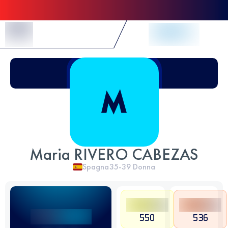
Skip to Content
Maria RIVERO CABEZAS
Spagna
35-39
Donna
550
536