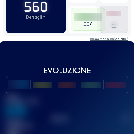
560
Dettagli
554
come viene calcolato?
EVOLUZIONE
Miglior
punteggio UTMB
636
TOP
10
2
Gara(e)
completata(e)