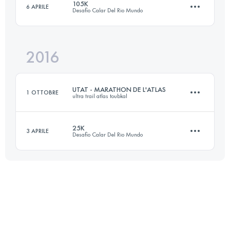
105K
6 APRILE
Desafio Calar Del Rio Mundo
107.8 KM
3810 M+
Accedi per visualizzare l'UTMB Index
2016
102.4 KM
5850 M+
Accedi per visualizzare l'UTMB Index
UTAT - MARATHON DE L'ATLAS
1 OTTOBRE
ultra trail atlas toubkal
Accedi per visualizzare l'UTMB Index
25K
3 APRILE
Desafio Calar Del Rio Mundo
42.2 KM
2420 M+
25.6 KM
1430 M+
Accedi per visualizzare l'UTMB Index