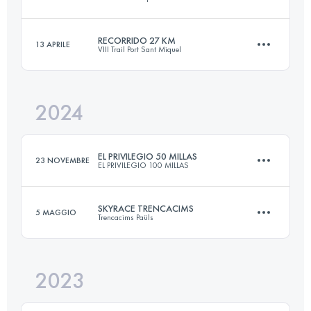
86.4 KM
1507 M+
RECORRIDO 27 KM
13 APRILE
VIII Trail Port Sant Miquel
70.1 KM
3702 M+
Accedi per visualizzare l'UTMB Index
2024
27 KM
1620 M+
Accedi per visualizzare l'UTMB Index
EL PRIVILEGIO 50 MILLAS
23 NOVEMBRE
EL PRIVILEGIO 100 MILLAS
Accedi per visualizzare l'UTMB Index
SKYRACE TRENCACIMS
5 MAGGIO
Trencacims Paüls
86.4 KM
1507 M+
2023
34 KM
2400 M+
Accedi per visualizzare l'UTMB Index