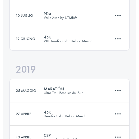
Accedi per visualizzare l'UTMB Index
PDA
10 LUGLIO
Val d’Aran by UTMB®
175 KM
1980 M+
45K
19 GIUGNO
VIII Desafio Calar Del Rio Mundo
54.9 KM
3100 M+
Accedi per visualizzare l'UTMB Index
2019
43.1 KM
2405 M+
Accedi per visualizzare l'UTMB Index
MARATÓN
25 MAGGIO
Ultra Trail Bosques del Sur
Accedi per visualizzare l'UTMB Index
45K
27 APRILE
Desafio Calar Del Rio Mundo
42 KM
2860 M+
CSP
13 APRILE