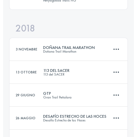
Penyagolosa Trails HG
47.6 KM
2940 M+
Accedi per visualizzare l'UTMB Index
2018
109 KM
5610 M+
Accedi per visualizzare l'UTMB Index
DOÑANA TRAIL MARATHON
3 NOVEMBRE
Doñana Trail Marathon
Accedi per visualizzare l'UTMB Index
113 DEL SACER
13 OTTOBRE
113 del SACER
70.5 KM
270 M+
GTP
29 GIUGNO
Gran Trail Peñalara
117.5 KM
1550 M+
Accedi per visualizzare l'UTMB Index
DESAFÍO ESTRECHO DE LAS HOCES
26 MAGGIO
Desafío Estrecho de las Hoces
114.2 KM
4660 M+
Accedi per visualizzare l'UTMB Index