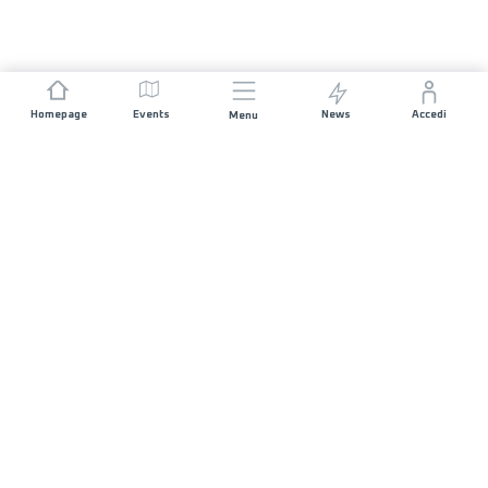
Homepage
Events
News
Accedi
Menu
UNISCITI A NOI
Sponsorizzazioni