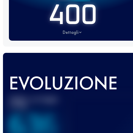
400
Dettagli
EVOLUZIONE
Miglior punteggio
UTMB
636