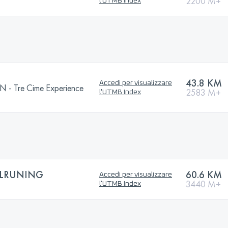
2200 M+
l'UTMB Index
43.8 KM
Accedi per visualizzare
 Tre Cime Experience
2583 M+
l'UTMB Index
ILRUNING
60.6 KM
Accedi per visualizzare
3440 M+
l'UTMB Index