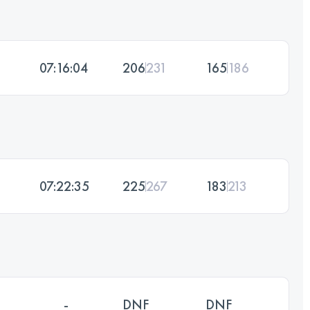
07:16:04
206
231
165
186
07:22:35
225
267
183
213
-
DNF
DNF