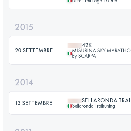
Ultra Trail Lago D'Orta
2015
42K
20 SETTEMBRE
MISURINA SKY MARATHON -
by SCARPA
2014
SELLARONDA TRA
13 SETTEMBRE
Sellaronda Trailruning