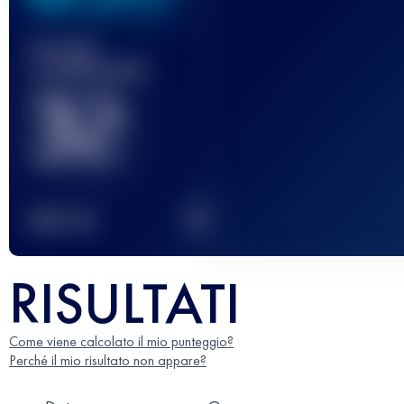
Gara(e)
completata(e)
32
2
TOP
10
RISULTATI
Come viene calcolato il mio punteggio?
Perché il mio risultato non appare?