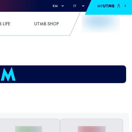
MY
UTMB
KM
IT
 LIFE
UTMB SHOP