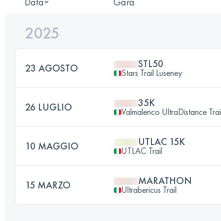
Data
Gara
2025
STL50
23 AGOSTO
Stars Trail Luseney
35K
26 LUGLIO
Valmalenco UltraDistance Trai
UTLAC 15K
10 MAGGIO
UTLAC Trail
MARATHON
15 MARZO
Ultrabericus Trail