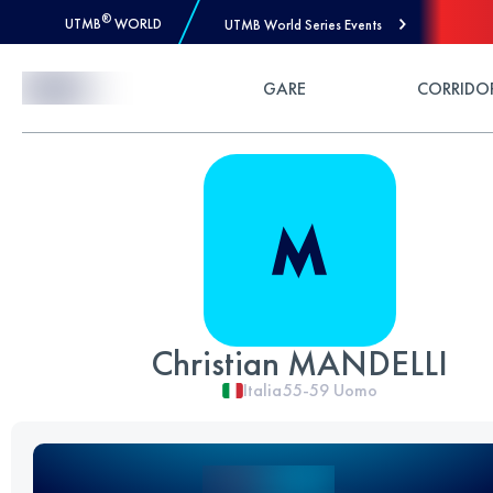
®
UTMB
WORLD
UTMB World Series Events
Skip to Content
GARE
CORRIDO
Christian MANDELLI
Italia
55-59
Uomo