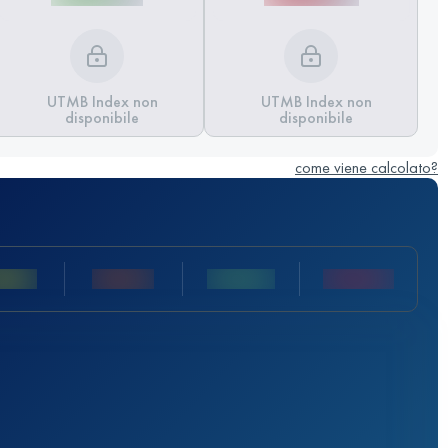
UTMB Index non
UTMB Index non
disponibile
disponibile
come viene calcolato?