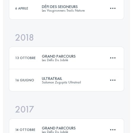
DÉFI DES SEIGNEURS
6 APRILE
Les Vosgirunners Trails Nature
Accedi per visualizzare l'UTMB Index
2018
73.1 KM
2650 M+
GRAND PARCOURS
13 OTTOBRE
Les Défis Du Jubilé
Accedi per visualizzare l'UTMB Index
ULTRATRAIL
16 GIUGNO
Salomon Zugspitz Ultratrail
63.1 KM
2760 M+
2017
101 KM
5412 M+
Accedi per visualizzare l'UTMB Index
GRAND PARCOURS
14 OTTOBRE
Les Défis Du Jubilé