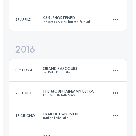
Accedi per visualizzare l'UTMB Index
K85 -SHORTENED
29 APRILE
Innsbruck Alpine Trailrun Festival
62 KM
3590 M+
2016
68.5 KM
2120 M+
Accedi per visualizzare l'UTMB Index
GRAND PARCOURS
8 OTTOBRE
Les Défis Du Jubilé
Accedi per visualizzare l'UTMB Index
THE MOUNTAINMAN ULTRA
23 LUGLIO
THE MOUNTAINMAN
59.7 KM
3080 M+
TRAIL DE L'ABSINTHE
18 GIUGNO
Trail de l'Absinthe
66.4 KM
3460 M+
Accedi per visualizzare l'UTMB Index