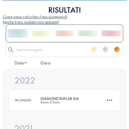
RISULTATI
Come viene calcolato il mio punteggio?
Perché il mio risultato non appare?
Data
Gara
2022
DIAMOND RUN 68 KM
30 LUGLIO
Davos X-Trails
2021
68 KM
2606 M+