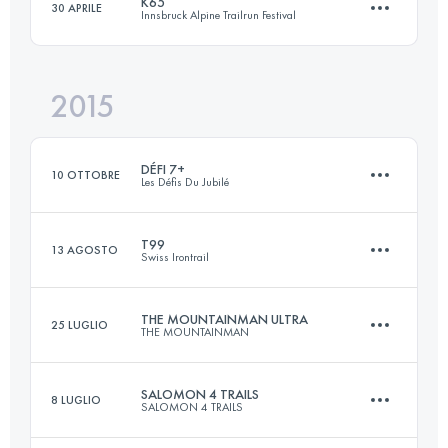
K65
30 APRILE
Innsbruck Alpine Trailrun Festival
74.2 KM
2830 M+
Accedi per visualizzare l'UTMB Index
2015
65.3 KM
2060 M+
Accedi per visualizzare l'UTMB Index
DÉFI 7+
10 OTTOBRE
Les Défis Du Jubilé
Accedi per visualizzare l'UTMB Index
T99
13 AGOSTO
Swiss Irontrail
61.9 KM
3580 M+
THE MOUNTAINMAN ULTRA
25 LUGLIO
THE MOUNTAINMAN
98.6 KM
5940 M+
Accedi per visualizzare l'UTMB Index
SALOMON 4 TRAILS
8 LUGLIO
SALOMON 4 TRAILS
66.4 KM
3460 M+