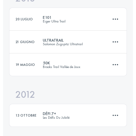
Accedi per visualizzare l'UTMB Index
E101
20 LUGLIO
Eiger Ultra Trail
Accedi per visualizzare l'UTMB Index
ULTRATRAIL
21 GIUGNO
Salomon Zugspitz Ultratrail
101 KM
6700 M+
50K
19 MAGGIO
Brooks Trail Vallée de Joux
100 KM
5420 M+
Accedi per visualizzare l'UTMB Index
2012
56 KM
2750 M+
Accedi per visualizzare l'UTMB Index
DÉFI 7+
13 OTTOBRE
Les Défis Du Jubilé
Accedi per visualizzare l'UTMB Index