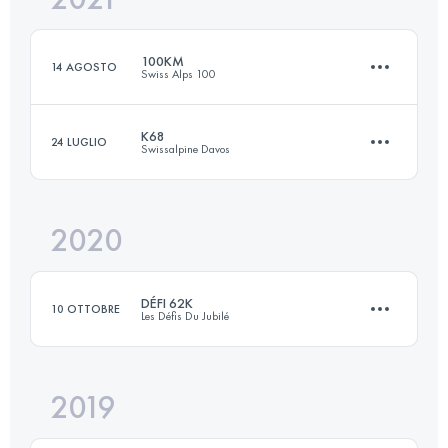
100KM
14 AGOSTO
Swiss Alps 100
Accedi per visualizzare l'UTMB Index
K68
24 LUGLIO
Swissalpine Davos
101.3 KM
6120 M+
2020
68 KM
2840 M+
Accedi per visualizzare l'UTMB Index
DÉFI 62K
10 OTTOBRE
Les Défis Du Jubilé
Accedi per visualizzare l'UTMB Index
2019
62.1 KM
2900 M+