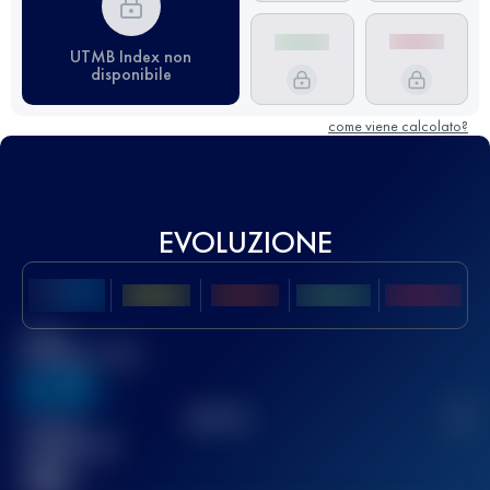
UTMB Index non
disponibile
come viene calcolato?
EVOLUZIONE
Miglior
punteggio UTMB
636
TOP
10
2
Gara(e)
completata(e)
32