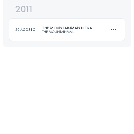
2011
71 KM
2530 M+
THE MOUNTAINMAN ULTRA
20 AGOSTO
THE MOUNTAINMAN
Accedi per visualizzare l'UTMB Index
80 KM
5000 M+
Accedi per visualizzare l'UTMB Index