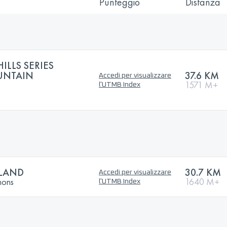
Punteggio
Distanza
ILLS SERIES
UNTAIN
37.6 KM
Accedi per visualizzare
1571 M+
l'UTMB Index
SLAND
30.7 KM
Accedi per visualizzare
hons
1640 M+
l'UTMB Index