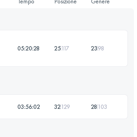
Tempo
Posizione
Genere
05:20:28
25
117
23
98
03:56:02
32
129
28
103