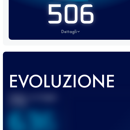
506
Dettagli
EVOLUZIONE
Miglior punteggio
UTMB
636