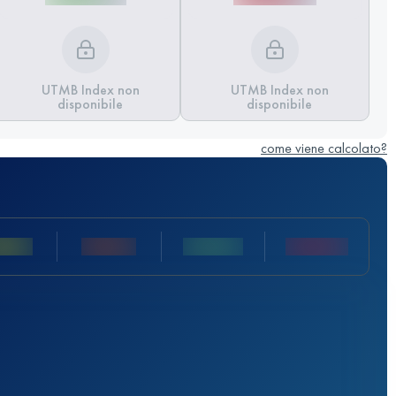
UTMB Index non
UTMB Index non
disponibile
disponibile
come viene calcolato?