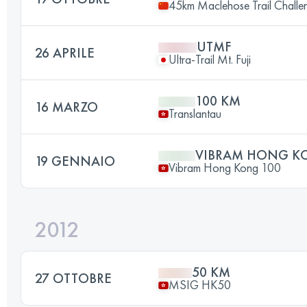
45km Maclehose Trail Challe
UTMF
26 APRILE
Ultra-Trail Mt. Fuji
100 KM
16 MARZO
Translantau
VIBRAM HONG K
19 GENNAIO
Vibram Hong Kong 100
2012
50 KM
27 OTTOBRE
MSIG HK50