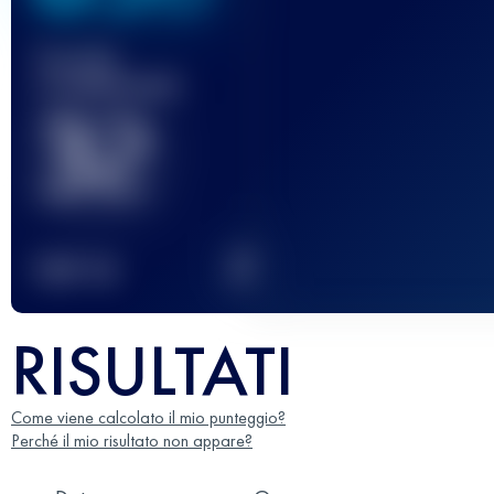
Gara(e)
completata(e)
32
2
TOP
10
RISULTATI
Come viene calcolato il mio punteggio?
Perché il mio risultato non appare?