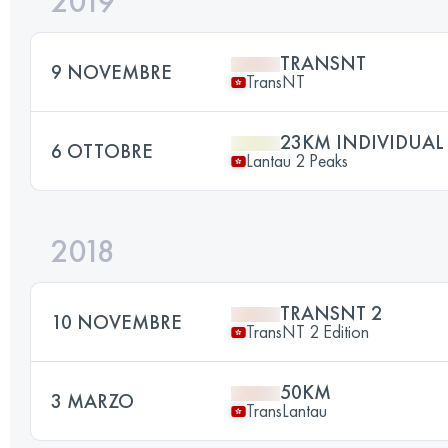
2019
TRANSNT
9 NOVEMBRE
TransNT
23KM INDIVIDUAL
6 OTTOBRE
Lantau 2 Peaks
2018
TRANSNT 2
10 NOVEMBRE
TransNT 2 Edition
50KM
3 MARZO
TransLantau