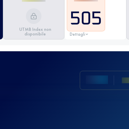
505
UTMB Index non
disponibile
Dettagli