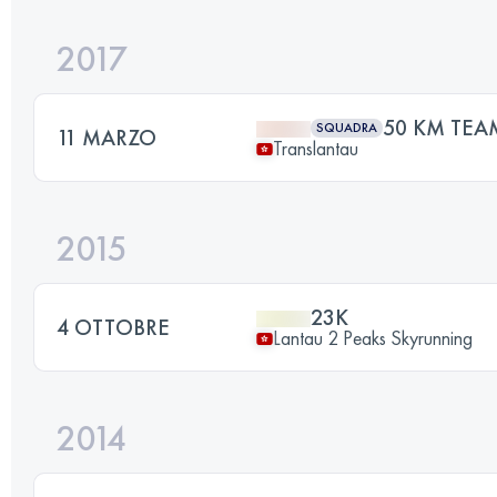
2017
50 KM TEA
SQUADRA
11 MARZO
Translantau
2015
23K
4 OTTOBRE
Lantau 2 Peaks Skyrunning
2014