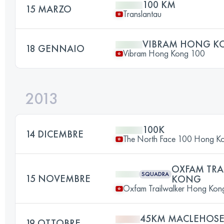
100 KM
15 MARZO
Translantau
VIBRAM HONG K
18 GENNAIO
Vibram Hong Kong 100
2013
100K
14 DICEMBRE
The North Face 100 Hong K
OXFAM TR
SQUADRA
15 NOVEMBRE
KONG
Oxfam Trailwalker Hong Kon
45KM MACLEHOSE
19 OTTOBRE