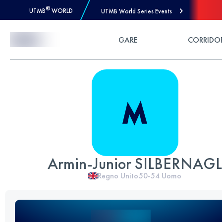
®
UTMB
WORLD
UTMB World Series Events
Skip to Content
GARE
CORRIDO
Armin-Junior SILBERNAGL
Regno Unito
50-54
Uomo