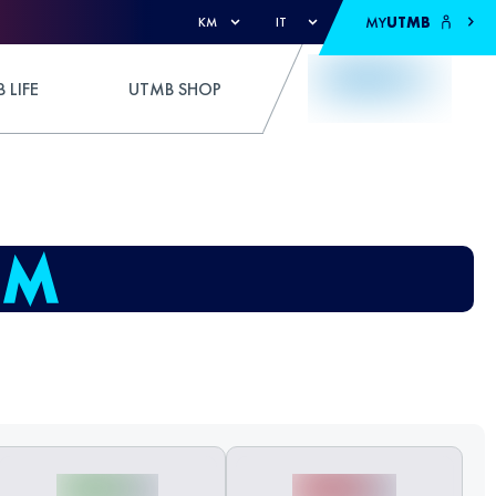
MY
UTMB
KM
IT
 LIFE
UTMB SHOP