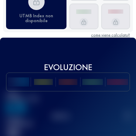
UTMB Index non
disponibile
come viene calcolato?
EVOLUZIONE
Miglior
punteggio UTMB
636
TOP
10
2
Gara(e)
completata(e)
32