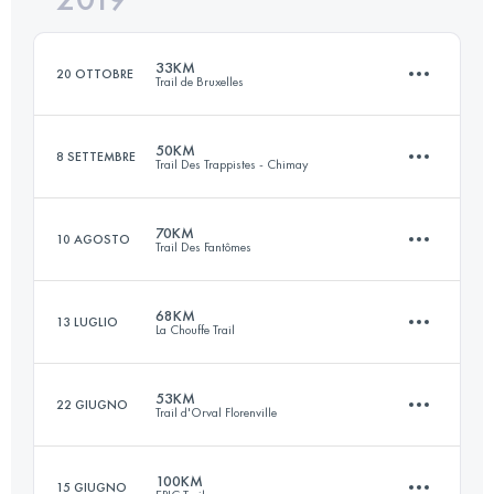
33KM
20 OTTOBRE
Trail de Bruxelles
Accedi per visualizzare l'UTMB Index
50KM
8 SETTEMBRE
Trail Des Trappistes - Chimay
33.4 KM
540 M+
70KM
10 AGOSTO
Trail Des Fantômes
48.6 KM
1630 M+
Accedi per visualizzare l'UTMB Index
68KM
13 LUGLIO
La Chouffe Trail
70.2 KM
2950 M+
Accedi per visualizzare l'UTMB Index
53KM
22 GIUGNO
Trail d'Orval Florenville
66.8 KM
2260 M+
Accedi per visualizzare l'UTMB Index
100KM
15 GIUGNO