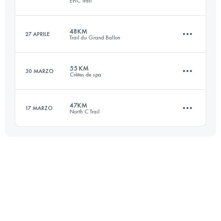
EPIC Trail
53.4 KM
1370 M+
Accedi per visualizzare l'UTMB Index
48KM
27 APRILE
Trail du Grand Ballon
103.3 KM
3390 M+
Accedi per visualizzare l'UTMB Index
55 KM
30 MARZO
Crêtes de spa
47.6 KM
2250 M+
Accedi per visualizzare l'UTMB Index
47KM
17 MARZO
North C Trail
55.4 KM
2060 M+
Accedi per visualizzare l'UTMB Index
46.9 KM
780 M+
Accedi per visualizzare l'UTMB Index
Accedi per visualizzare l'UTMB Index