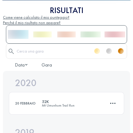
RISULTATI
Come viene calcolato il mio punteggio?
Perché il mio risultato non appare?
Data
Gara
2020
52K
20 FEBBRAIO
Mt Umunhum Trail Run
2019
52.1 KM
1821 M+