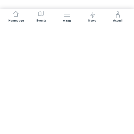
Homepage
Events
News
Accedi
Menu
UNISCITI A NOI
Sponsorizzazioni