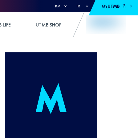
MY
UTMB
KM
FR
 LIFE
UTMB SHOP