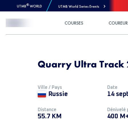
®
UTMB
WORLD
UTMB World Series Events
Skip to Content
COURSES
COUREUR
Quarry Ultra Track 
Ville / Pays
Date
Russie
14 sep
Distance
Dénivelé 
55.7 KM
400 M