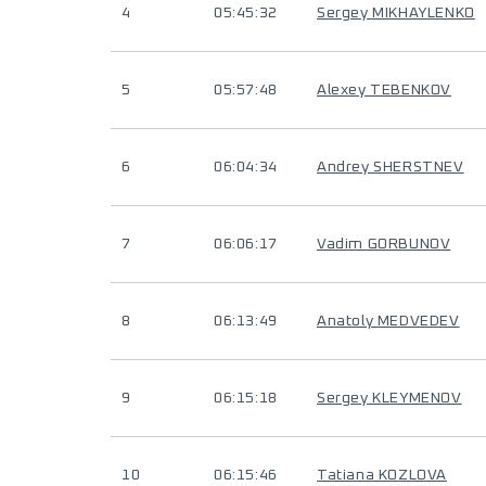
4
05:45:32
Sergey MIKHAYLENKO
5
05:57:48
Alexey TEBENKOV
6
06:04:34
Andrey SHERSTNEV
7
06:06:17
Vadim GORBUNOV
8
06:13:49
Anatoly MEDVEDEV
9
06:15:18
Sergey KLEYMENOV
10
06:15:46
Tatiana KOZLOVA