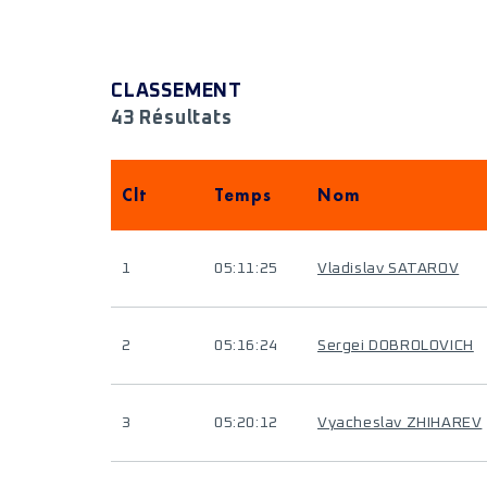
CLASSEMENT
43 Résultats
Clt
Temps
Nom
1
05:11:25
Vladislav SATAROV
2
05:16:24
Sergei DOBROLOVICH
3
05:20:12
Vyacheslav ZHIHAREV