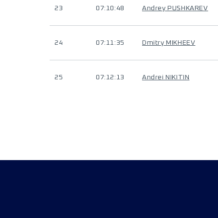
23
07:10:48
Andrey PUSHKAREV
24
07:11:35
Dmitry MIKHEEV
25
07:12:13
Andrei NIKITIN