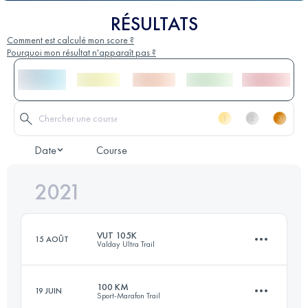
RÉSULTATS
Comment est calculé mon score ?
Pourquoi mon résultat n'apparaît pas ?
Date
Course
2021
VUT 105K
15 AOÛT
Valday Ultra Trail
100 KM
19 JUIN
Sport-Marafon Trail
106.1 KM
2750 M+