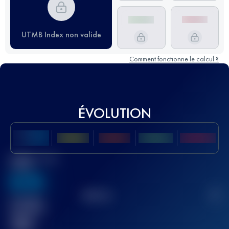
UTMB Index non valide
Comment fonctionne le calcul ?
ÉVOLUTION
Meilleur Score
UTMB
636
TOP
10
2
Course(s)
terminée(s)
32