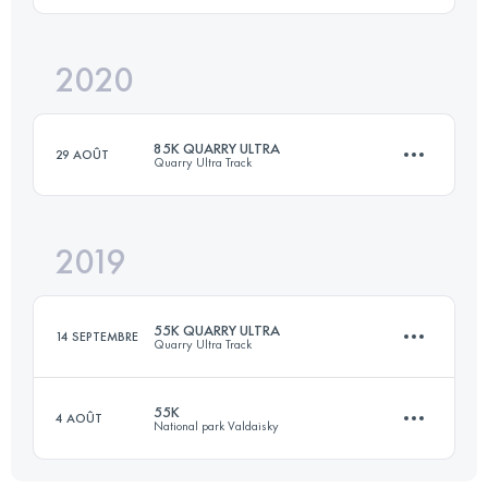
2020
99.1 KM
850 M+
Connectez-vous pour voir l'UTMB Index
85K QUARRY ULTRA
29 AOÛT
Quarry Ultra Track
Connectez-vous pour voir l'UTMB Index
2019
82.9 KM
620 M+
55K QUARRY ULTRA
14 SEPTEMBRE
Quarry Ultra Track
Connectez-vous pour voir l'UTMB Index
55K
4 AOÛT
National park Valdaisky
55.7 KM
400 M+