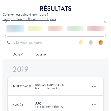
RÉSULTATS
Comment est calculé mon score ?
Pourquoi mon résultat n'apparaît pas ?
Date
Course
2019
55K QUARRY ULTRA
14 SEPTEMBRE
Quarry Ultra Track
55K
4 AOÛT
National park Valdaisky
55.7 KM
400 M+