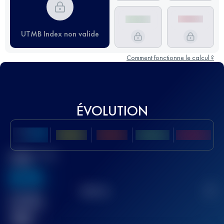
UTMB Index non valide
Comment fonctionne le calcul ?
ÉVOLUTION
Meilleur Score
UTMB
636
TOP
10
2
Course(s)
terminée(s)
32