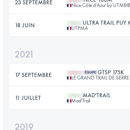
23 SEPTEMBRE
Nice Côte d’Azur by UTMB
ULTRA TRAIL PUY
18 JUIN
UTPMA
2021
GTSP 175K
ÉQUIPE
17 SEPTEMBRE
LE GRAND TRAIL DE SER
MAD'TRAIL
11 JUILLET
Mad'Trail
2019