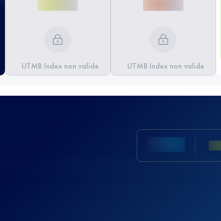
UTMB Index non valide
UTMB Index non valide