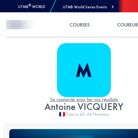
®
UTMB
WORLD
UTMB World Series Events
Skip to Content
COURSES
COUREUR
Se connecter pour lier vos résultats
Antoine VICQUERY
France
40-44
Homme