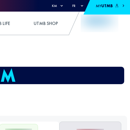
MY
UTMB
KM
FR
 LIFE
UTMB SHOP