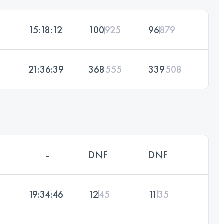
15:18:12
100
925
96
879
21:36:39
368
555
339
508
-
DNF
DNF
19:34:46
12
45
11
35