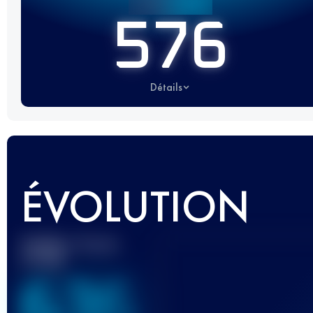
576
Détails
ÉVOLUTION
Meilleur Score
UTMB
636