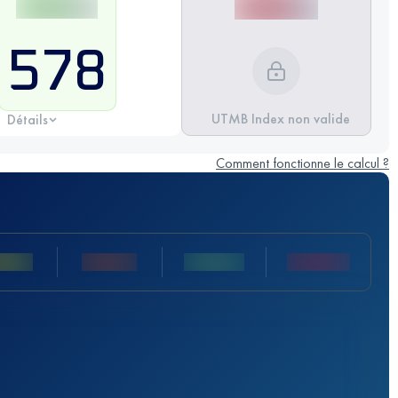
578
UTMB Index non valide
Détails
Comment fonctionne le calcul ?