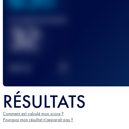
Course(s) terminée(s)
32
2
TOP
10
RÉSULTATS
Comment est calculé mon score ?
Pourquoi mon résultat n'apparaît pas ?