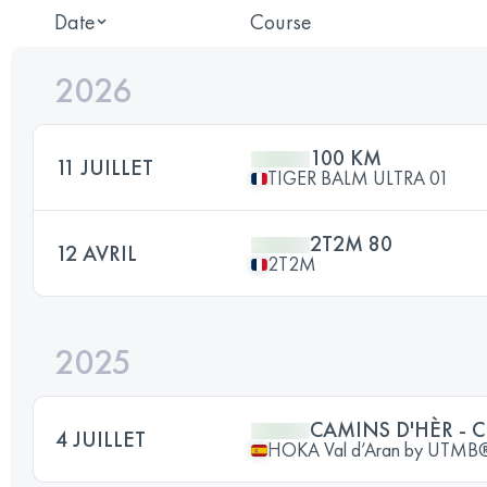
Date
Course
2026
100 KM
11 JUILLET
TIGER BALM ULTRA 01
2T2M 80
12 AVRIL
2T2M
2025
CAMINS D'HÈR - 
4 JUILLET
HOKA Val d’Aran by UTMB