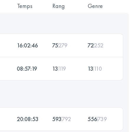
Temps
Rang
Genre
16:02:46
75
279
72
252
08:57:19
13
119
13
110
20:08:53
593
792
556
739