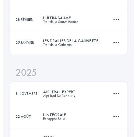
120 KM
7310 M+
L'ULTRA BAUME
28 FÉVRIER
Trail de la Sainte Baume
61 KM
3000 M+
Connectez-vous pour voir l'UTMB Index
LES DRAILLES DE LA GALINETTE
25 JANVIER
Trail de la Galinette
103 KM
5300 M+
Connectez-vous pour voir l'UTMB Index
2025
44 KM
2200 M+
Connectez-vous pour voir l'UTMB Index
ALPI TRAIL EXPERT
8 NOVEMBRE
Alpi Trail De Pichauris
Connectez-vous pour voir l'UTMB Index
L'INTÉGRALE
22 AOÛT
Échappée Belle
85 KM
4400 M+