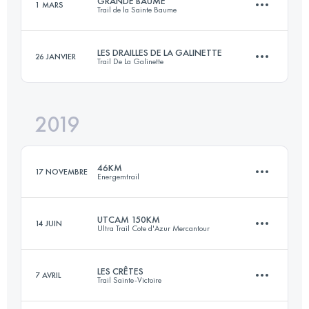
GRANDE BAUME
1 MARS
Trail de la Sainte Baume
133.6 KM
8520 M+
LES DRAILLES DE LA GALINETTE
26 JANVIER
Trail De La Galinette
44.1 KM
2530 M+
Connectez-vous pour voir l'UTMB Index
2019
46.8 KM
2520 M+
Connectez-vous pour voir l'UTMB Index
46KM
17 NOVEMBRE
Energemtrail
Connectez-vous pour voir l'UTMB Index
UTCAM 150KM
14 JUIN
Ultra Trail Cote d'Azur Mercantour
45.9 KM
2800 M+
LES CRÊTES
7 AVRIL
Trail Sainte-Victoire
146.6 KM
10280 M+