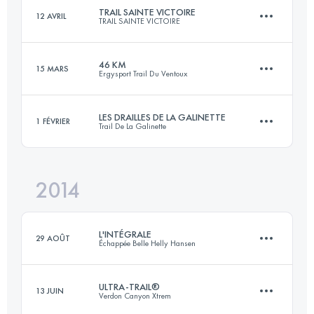
TRAIL SAINTE VICTOIRE
12 AVRIL
TRAIL SAINTE VICTOIRE
169.6 KM
10060 M+
46 KM
15 MARS
Ergysport Trail Du Ventoux
56.7 KM
3090 M+
Connectez-vous pour voir l'UTMB Index
LES DRAILLES DE LA GALINETTE
1 FÉVRIER
Trail De La Galinette
40 KM
2000 M+
Connectez-vous pour voir l'UTMB Index
2014
42 KM
2700 M+
Connectez-vous pour voir l'UTMB Index
L'INTÉGRALE
29 AOÛT
Échappée Belle Helly Hansen
Connectez-vous pour voir l'UTMB Index
ULTRA-TRAIL®
13 JUIN
Verdon Canyon Xtrem
144.5 KM
10990 M+