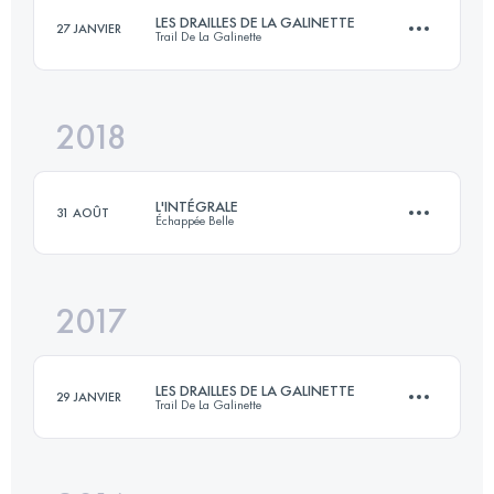
Connectez-vous pour voir l'UTMB Index
LES DRAILLES DE LA GALINETTE
27 JANVIER
Trail De La Galinette
58.4 KM
2897 M+
Connectez-vous pour voir l'UTMB Index
2018
47 KM
2480 M+
Connectez-vous pour voir l'UTMB Index
L'INTÉGRALE
31 AOÛT
Échappée Belle
Connectez-vous pour voir l'UTMB Index
2017
138.8 KM
10120 M+
LES DRAILLES DE LA GALINETTE
29 JANVIER
Trail De La Galinette
Connectez-vous pour voir l'UTMB Index