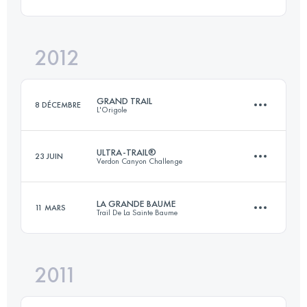
61 KM
3160 M+
Connectez-vous pour voir l'UTMB Index
2012
46 KM
2850 M+
Connectez-vous pour voir l'UTMB Index
GRAND TRAIL
8 DÉCEMBRE
L'Origole
Connectez-vous pour voir l'UTMB Index
ULTRA-TRAIL®
23 JUIN
Verdon Canyon Challenge
77 KM
2160 M+
LA GRANDE BAUME
11 MARS
Trail De La Sainte Baume
93.1 KM
6740 M+
Connectez-vous pour voir l'UTMB Index
2011
45 KM
2500 M+
Connectez-vous pour voir l'UTMB Index