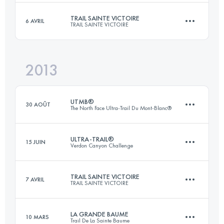
TRAIL SAINTE VICTOIRE
6 AVRIL
TRAIL SAINTE VICTOIRE
109.4 KM
6996 M+
Connectez-vous pour voir l'UTMB Index
2013
56.5 KM
3045 M+
Connectez-vous pour voir l'UTMB Index
UTMB®
30 AOÛT
The North Face Ultra-Trail Du Mont-Blanc®
Connectez-vous pour voir l'UTMB Index
ULTRA-TRAIL®
15 JUIN
Verdon Canyon Challenge
167.7 KM
9618 M+
TRAIL SAINTE VICTOIRE
7 AVRIL
TRAIL SAINTE VICTOIRE
93.1 KM
6740 M+
Connectez-vous pour voir l'UTMB Index
LA GRANDE BAUME
10 MARS
Trail De La Sainte Baume