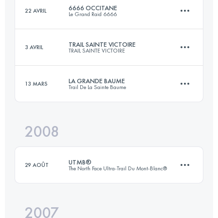
6666 OCCITANE
22 AVRIL
Le Grand Raid 6666
Connectez-vous pour voir l'UTMB Index
TRAIL SAINTE VICTOIRE
3 AVRIL
TRAIL SAINTE VICTOIRE
110 KM
5350 M+
LA GRANDE BAUME
13 MARS
Trail De La Sainte Baume
61 KM
3200 M+
Connectez-vous pour voir l'UTMB Index
2008
44 KM
2400 M+
Connectez-vous pour voir l'UTMB Index
UTMB®
29 AOÛT
The North Face Ultra-Trail Du Mont-Blanc®
Connectez-vous pour voir l'UTMB Index
2007
166.4 KM
9448 M+