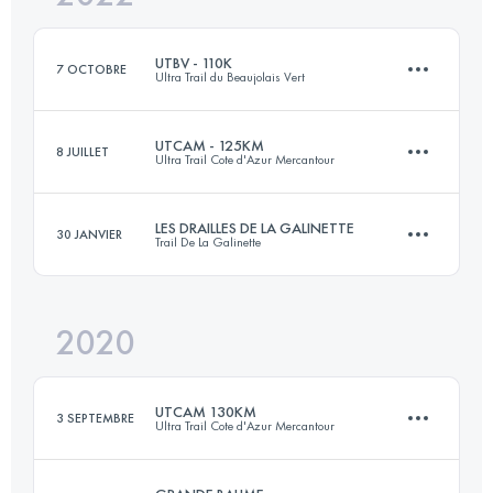
Connectez-vous pour voir l'UTMB Index
UTBV - 110K
7 OCTOBRE
Ultra Trail du Beaujolais Vert
Connectez-vous pour voir l'UTMB Index
UTCAM - 125KM
8 JUILLET
Ultra Trail Cote d'Azur Mercantour
109.6 KM
5100 M+
LES DRAILLES DE LA GALINETTE
30 JANVIER
Trail De La Galinette
122.6 KM
7860 M+
Connectez-vous pour voir l'UTMB Index
2020
47 KM
2600 M+
Connectez-vous pour voir l'UTMB Index
UTCAM 130KM
3 SEPTEMBRE
Ultra Trail Cote d'Azur Mercantour
Connectez-vous pour voir l'UTMB Index