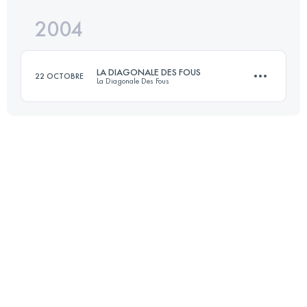
2004
158.1 KM
8639 M+
LA DIAGONALE DES FOUS
22 OCTOBRE
La Diagonale Des Fous
Connectez-vous pour voir l'UTMB Index
140.2 KM
8000 M+
Connectez-vous pour voir l'UTMB Index