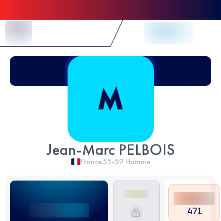
Skip to Content
Jean-Marc PELBOIS
France
55-59
Homme
471