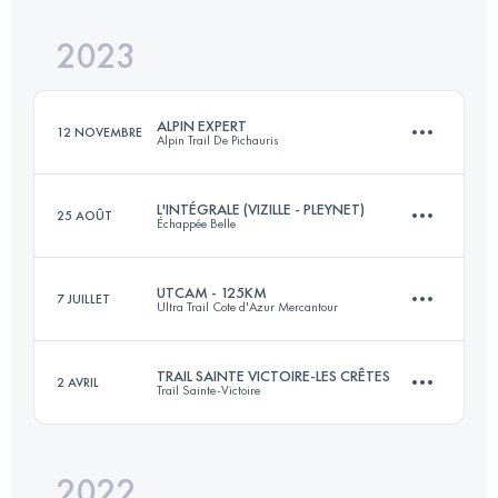
Connectez-vous pour voir l'UTMB Index
2023
60 KM
3000 M+
Connectez-vous pour voir l'UTMB Index
ALPIN EXPERT
12 NOVEMBRE
Alpin Trail De Pichauris
Connectez-vous pour voir l'UTMB Index
L'INTÉGRALE (VIZILLE - PLEYNET)
25 AOÛT
Échappée Belle
79 KM
4200 M+
UTCAM - 125KM
7 JUILLET
Ultra Trail Cote d'Azur Mercantour
65 KM
5720 M+
Connectez-vous pour voir l'UTMB Index
TRAIL SAINTE VICTOIRE-LES CRÊTES
2 AVRIL
Trail Sainte-Victoire
122.7 KM
7970 M+
Connectez-vous pour voir l'UTMB Index
2022
60 KM
3000 M+