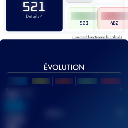
521
Détails
520
462
Comment fonctionne le calcul ?
ÉVOLUTION
Meilleur Score
UTMB
636
TOP
10
2
Course(s)
terminée(s)