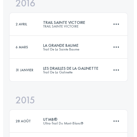
2016
43.8 KM
2370 M+
TRAIL SAINTE VICTOIRE
2 AVRIL
TRAIL SAINTE VICTOIRE
Connectez-vous pour voir l'UTMB Index
LA GRANDE BAUME
6 MARS
Trail De La Sainte Baume
53 KM
2800 M+
LES DRAILLES DE LA GALINETTE
31 JANVIER
Trail De La Galinette
44.3 KM
2195 M+
Connectez-vous pour voir l'UTMB Index
2015
43.8 KM
2370 M+
Connectez-vous pour voir l'UTMB Index
UTMB®
28 AOÛT
Ultra-Trail Du Mont-Blanc®
Connectez-vous pour voir l'UTMB Index