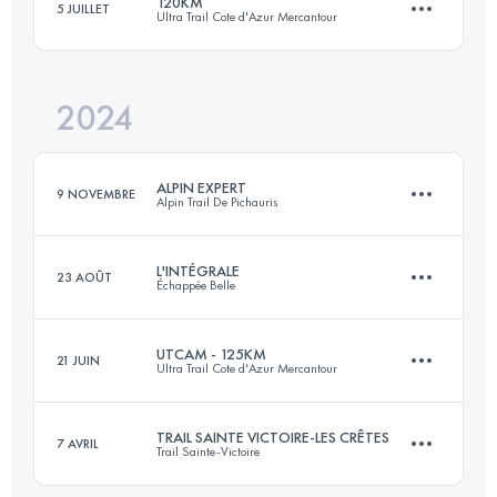
120KM
5 JUILLET
Ultra Trail Cote d'Azur Mercantour
153.6 KM
11470 M+
Connectez-vous pour voir l'UTMB Index
2024
120 KM
7310 M+
Connectez-vous pour voir l'UTMB Index
ALPIN EXPERT
9 NOVEMBRE
Alpin Trail De Pichauris
Connectez-vous pour voir l'UTMB Index
L'INTÉGRALE
23 AOÛT
Échappée Belle
85 KM
4400 M+
UTCAM - 125KM
21 JUIN
Ultra Trail Cote d'Azur Mercantour
152 KM
11390 M+
Connectez-vous pour voir l'UTMB Index
TRAIL SAINTE VICTOIRE-LES CRÊTES
7 AVRIL
Trail Sainte-Victoire
113 KM
7081 M+