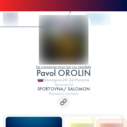
Skip to Content
Se connecter pour lier vos résultats
Pavol OROLIN
Slovaquie
20-34
Homme
Sponsor(s)
SPORTOVNA/ SALOMON
Réseaux sociaux