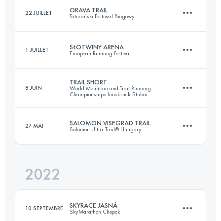
ORAVA TRAIL
22 JUILLET
Tatrzański Festiwal Biegowy
Connectez-vous pour voir l'UTMB Index
SŁOTWINY ARENA
1 JUILLET
European Running Festival
37 KM
1500 M+
TRAIL SHORT
8 JUIN
World Mountain and Trail Running
Championships Innsbruck-Stubai
20 KM
1124 M+
Connectez-vous pour voir l'UTMB Index
SALOMON VISEGRAD TRAIL
27 MAI
Salomon Ultra-Trail® Hungary
44.2 KM
3250 M+
Connectez-vous pour voir l'UTMB Index
2022
29.9 KM
1054 M+
Connectez-vous pour voir l'UTMB Index
SKYRACE JASNÁ
10 SEPTEMBRE
SkyMarathon Chopok