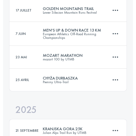
GOLDEN MOUNTAINS TRAIL
17 JUILLET
Lower Silesian Mountain Runs Festival
22.5 KM
1005 M+
MEN'S UP & DOWN RACE 13 KM
7 JUIN
European Athletics Off-Road Running
Championships
33.7 KM
1760 M+
Connectez-vous pour voir l'UTMB Index
MOZART MARATHON
23 MAI
mozart 100 by UTMB
13.1 KM
825 M+
Connectez-vous pour voir l'UTMB Index
CHYŻA DURBASZKA
25 AVRIL
Pieniny Ultra-Trail
44 KM
1600 M+
Connectez-vous pour voir l'UTMB Index
2025
22.9 KM
1000 M+
Connectez-vous pour voir l'UTMB Index
KRANJSKA GORA 25K
21 SEPTEMBRE
Julian Alps Trail Run by UTMB