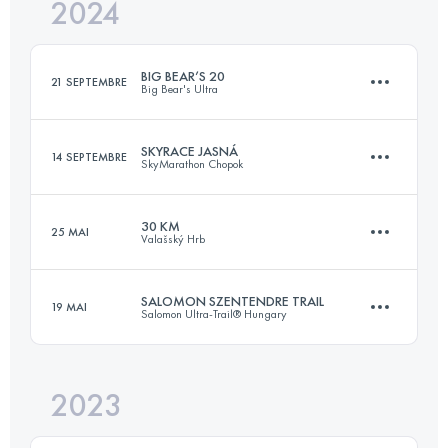
2024
20.6 KM
910 M+
Connectez-vous pour voir l'UTMB Index
BIG BEAR’S 20
21 SEPTEMBRE
Big Bear's Ultra
Connectez-vous pour voir l'UTMB Index
SKYRACE JASNÁ
14 SEPTEMBRE
SkyMarathon Chopok
20 KM
600 M+
30 KM
25 MAI
Valašský Hrb
21 KM
1400 M+
Connectez-vous pour voir l'UTMB Index
SALOMON SZENTENDRE TRAIL
19 MAI
Salomon Ultra-Trail® Hungary
30 KM
1077 M+
Connectez-vous pour voir l'UTMB Index
2023
54 KM
1640 M+
Connectez-vous pour voir l'UTMB Index