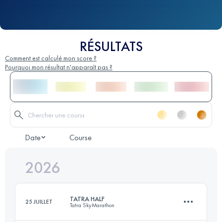
RÉSULTATS
Comment est calculé mon score ?
Pourquoi mon résultat n'apparaît pas ?
Date
Course
2026
TATRA HALF
25 JUILLET
Tatra SkyMarathon