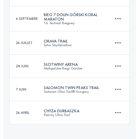
Connectez-vous pour voir l'UTMB Index
BIEG 7 DOLIN GÓRSKI KORAL
6 SEPTEMBRE
MARATON
16. Festiwal Biegowy
25 KM
1010 M+
ORAVA TRAIL
26 JUILLET
Tatra SkyMarathon
42 KM
1584 M+
Connectez-vous pour voir l'UTMB Index
SŁOTWINY ARENA
28 JUIN
Małopolskie Biegi Górskie
36 KM
1580 M+
Connectez-vous pour voir l'UTMB Index
SALOMON TWIN PEAKS TRAIL
7 JUIN
Salomon Ultra-Trail® Hungary
20 KM
1124 M+
Connectez-vous pour voir l'UTMB Index
CHYŻA DURBASZKA
26 AVRIL
Pieniny Ultra-Trail
22.2 KM
685 M+
Connectez-vous pour voir l'UTMB Index