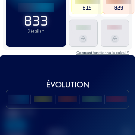
819
829
833
Détails
Comment fonctionne le calcul ?
ÉVOLUTION
Meilleur Score
UTMB
636
TOP
10
2