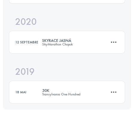
Connectez-vous pour voir l'UTMB Index
2020
21 KM
1400 M+
SKYRACE JASNÁ
12 SEPTEMBRE
SkyMarathon Chopok
Connectez-vous pour voir l'UTMB Index
2019
21.1 KM
1470 M+
30K
18 MAI
Transylvania One Hundred
Connectez-vous pour voir l'UTMB Index
34.5 KM
2280 M+