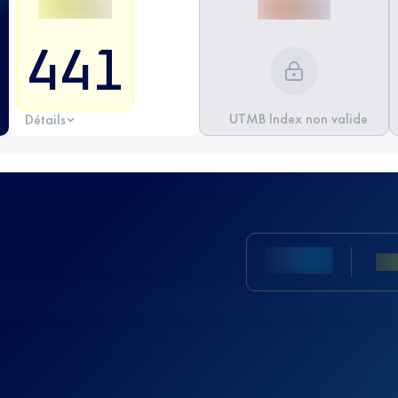
441
UTMB Index non valide
Détails