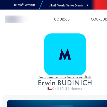
®
UTMB
WORLD
UTMB World Series Events
Skip to Content
COURSES
COUREUR
Se connecter pour lier vos résultats
Erwin BUDINICH
Chili
35-39
Homme