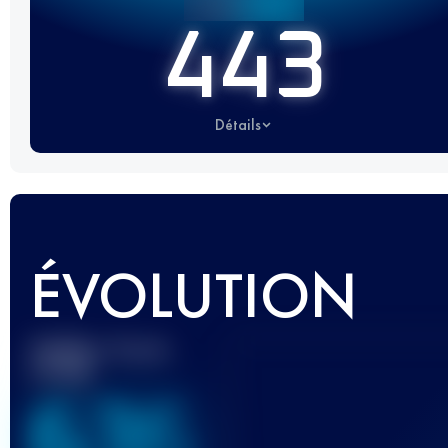
443
Détails
ÉVOLUTION
Meilleur Score
UTMB
636