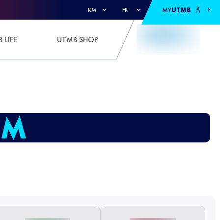
MY
UTMB
KM
FR
 LIFE
UTMB SHOP