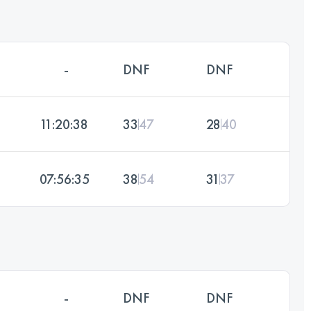
-
DNF
DNF
11:20:38
33
47
28
40
07:56:35
38
54
31
37
-
DNF
DNF