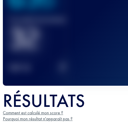
Course(s) terminée(s)
32
2
TOP
10
RÉSULTATS
Comment est calculé mon score ?
Pourquoi mon résultat n'apparaît pas ?