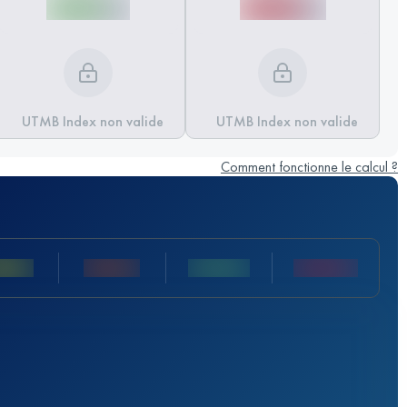
UTMB Index non valide
UTMB Index non valide
Comment fonctionne le calcul ?