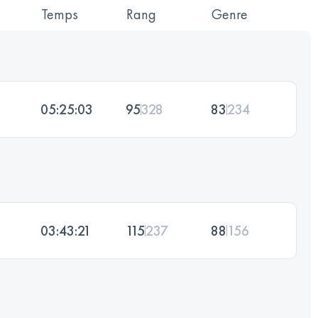
Temps
Rang
Genre
05:25:03
95
328
83
234
03:43:21
115
237
88
156