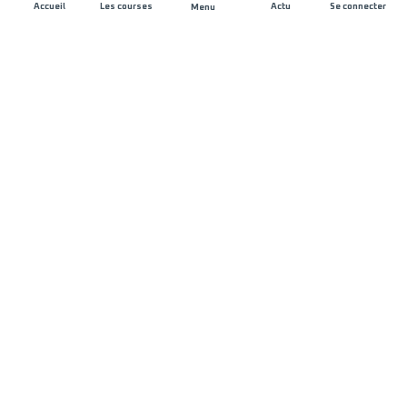
Accueil
Les courses
Actu
Se connecter
Menu
REJOIGNEZ L'AVENTURE
Organisateurs de course
Carrières