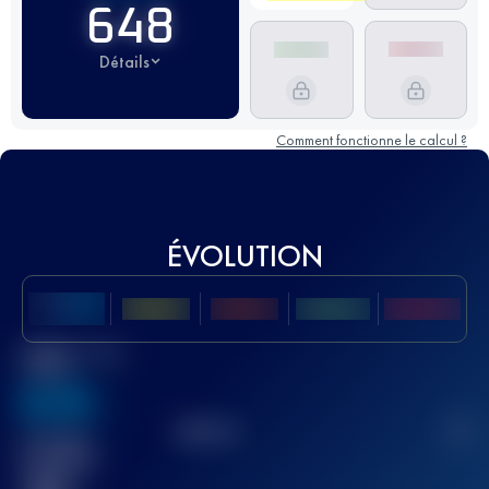
648
Détails
Comment fonctionne le calcul ?
ÉVOLUTION
Meilleur Score
UTMB
636
TOP
10
2
Course(s)
terminée(s)