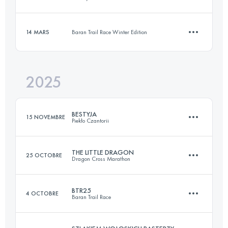
22.5 KM
1005 M+
14 MARS
Baran Trail Race Winter Edition
22.9 KM
1000 M+
Connectez-vous pour voir l'UTMB Index
2025
11 KM
550 M+
Connectez-vous pour voir l'UTMB Index
BESTYJA
15 NOVEMBRE
Piekło Czantorii
Connectez-vous pour voir l'UTMB Index
THE LITTLE DRAGON
25 OCTOBRE
Dragon Cross Marathon
24 KM
2210 M+
BTR25
4 OCTOBRE
Baran Trail Race
21 KM
600 M+
Connectez-vous pour voir l'UTMB Index