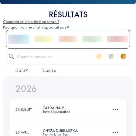
RÉSULTATS
Comment est calculé mon score ?
Pourquoi mon résultat n'apparaît pas ?
Date
Course
2026
TATRA HALF
25 JUILLET
Tatra SkyMarathon
CHYŻA DURBASZKA
25 AVRIL
Pieniny Ultra-Trail