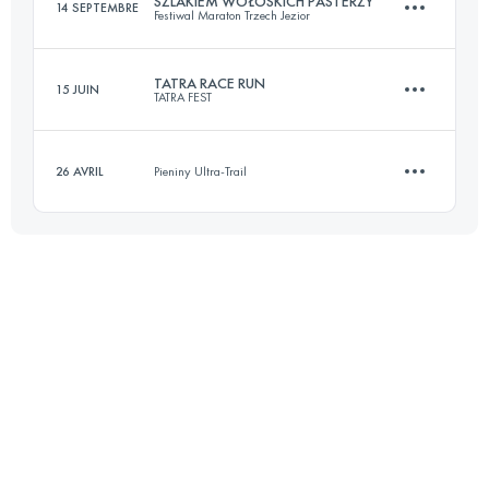
SZLAKIEM WOŁOSKICH PASTERZY
14 SEPTEMBRE
Festiwal Maraton Trzech Jezior
25.3 KM
1320 M+
Connectez-vous pour voir l'UTMB Index
TATRA RACE RUN
15 JUIN
TATRA FEST
17.2 KM
1230 M+
Connectez-vous pour voir l'UTMB Index
26 AVRIL
Pieniny Ultra-Trail
27 KM
1700 M+
Connectez-vous pour voir l'UTMB Index
10.6 KM
530 M+
Connectez-vous pour voir l'UTMB Index
Connectez-vous pour voir l'UTMB Index