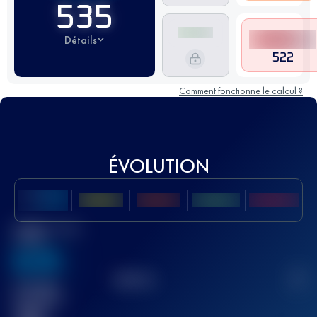
535
Détails
522
Comment fonctionne le calcul ?
ÉVOLUTION
Meilleur Score
UTMB
636
TOP
10
2
Course(s)
terminée(s)