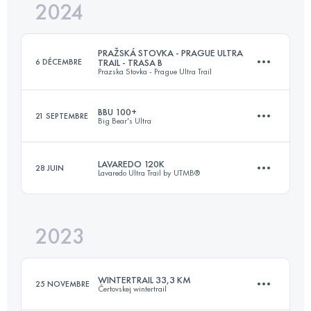
2024
100 KM
7000 M+
PRAŽSKÁ STOVKA - PRAGUE ULTRA
6 DÉCEMBRE
TRAIL - TRASA B
Prazska Stovka - Prague Ultra Trail
Connectez-vous pour voir l'UTMB Index
BBU 100+
21 SEPTEMBRE
Big Bear's Ultra
67.5 KM
2500 M+
LAVAREDO 120K
28 JUIN
Lavaredo Ultra Trail by UTMB®
118 KM
6300 M+
Connectez-vous pour voir l'UTMB Index
2023
122.3 KM
5857 M+
Connectez-vous pour voir l'UTMB Index
WINTERTRAIL 33,3 KM
25 NOVEMBRE
Čertovskej wintertrail
Connectez-vous pour voir l'UTMB Index