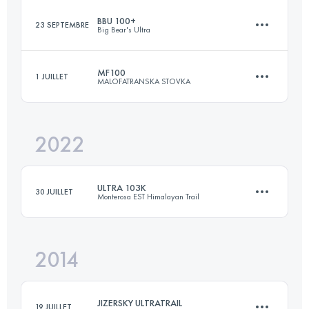
BBU 100+
23 SEPTEMBRE
Big Bear's Ultra
33 KM
1184 M+
MF100
1 JUILLET
MALOFATRANSKA STOVKA
118 KM
6300 M+
Connectez-vous pour voir l'UTMB Index
2022
108 KM
6434 M+
Connectez-vous pour voir l'UTMB Index
ULTRA 103K
30 JUILLET
Monterosa EST Himalayan Trail
Connectez-vous pour voir l'UTMB Index
2014
103 KM
7800 M+
JIZERSKY ULTRATRAIL
19 JUILLET