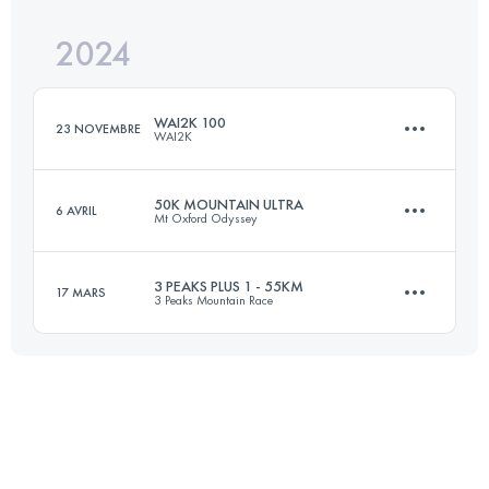
Connectez-vous pour voir l'UTMB Index
2024
103 KM
2200 M+
Connectez-vous pour voir l'UTMB Index
WAI2K 100
23 NOVEMBRE
WAI2K
Connectez-vous pour voir l'UTMB Index
50K MOUNTAIN ULTRA
6 AVRIL
Mt Oxford Odyssey
100 KM
4500 M+
3 PEAKS PLUS 1 - 55KM
17 MARS
3 Peaks Mountain Race
50 KM
2253 M+
Connectez-vous pour voir l'UTMB Index
55 KM
2500 M+
Connectez-vous pour voir l'UTMB Index