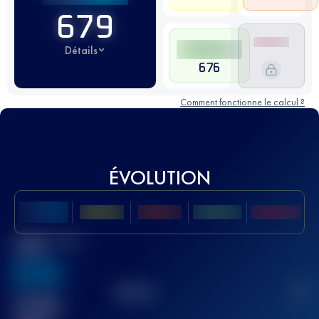
679
Détails
676
Comment fonctionne le calcul ?
ÉVOLUTION
Meilleur Score
UTMB
636
TOP
10
2
Course(s)
terminée(s)