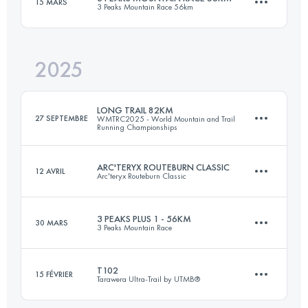
15 MARS
3 Peaks Mountain Race 56km
32 KM
1300 M+
2025
56.5 KM
2700 M+
Connectez-vous pour voir l'UTMB Index
LONG TRAIL 82KM
27 SEPTEMBRE
WMTRC2025 - World Mountain and Trail
Running Championships
Connectez-vous pour voir l'UTMB Index
ARC'TERYX ROUTEBURN CLASSIC
12 AVRIL
Arc'teryx Routeburn Classic
81.2 KM
5413 M+
3 PEAKS PLUS 1 - 56KM
30 MARS
3 Peaks Mountain Race
32 KM
1300 M+
Connectez-vous pour voir l'UTMB Index
T102
15 FÉVRIER
Tarawera Ultra-Trail by UTMB®
56 KM
2598 M+