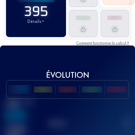
395
Détails
Comment fonctionne le calcul ?
ÉVOLUTION
Meilleur Score
UTMB
636
TOP
10
2
Course(s)
terminée(s)