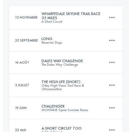
Connectez-vous pour voir l'UTMB Index
WHARFEDALE SKYLINE TRAIL RACE
12 NOVEMBRE
35 MILES
A Short Circuit
Connectez-vous pour voir l'UTMB Index
LONG
25 SEPTEMBRE
Reservoir Dogs
55.9 KM
1457 M+
DALES WAY CHALLENGE
14 AOÛT
The Dales Way Challenge
58.3 KM
960 M+
Connectez-vous pour voir l'UTMB Index
THE HIGH LIFE (SHORT)
3 JUILLET
Otley High Views Trail Race &
Ultramarathon
128.9 KM
2000 M+
Connectez-vous pour voir l'UTMB Index
CHALLENGER
19 JUIN
MONTANE Spine Summer Races
53 KM
1270 M+
Connectez-vous pour voir l'UTMB Index
A SHORT CIRCUIT TOO
22 MAI