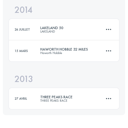
2014
51.5 KM
1340 M+
Connectez-vous pour voir l'UTMB Index
LAKELAND 50
26 JUILLET
LAKELAND
Connectez-vous pour voir l'UTMB Index
HAWORTH HOBBLE 32 MILES
15 MARS
Haworth Hobble
81 KM
3300 M+
2013
51.5 KM
1340 M+
Connectez-vous pour voir l'UTMB Index
THREE PEAKS RACE
27 AVRIL
THREE PEAKS RACE
Connectez-vous pour voir l'UTMB Index
37.4 KM
1608 M+