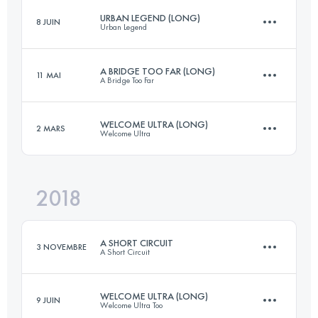
Connectez-vous pour voir l'UTMB Index
URBAN LEGEND (LONG)
8 JUIN
Urban Legend
82.1 KM
1860 M+
Connectez-vous pour voir l'UTMB Index
A BRIDGE TOO FAR (LONG)
11 MAI
A Bridge Too Far
67.8 KM
1290 M+
Connectez-vous pour voir l'UTMB Index
WELCOME ULTRA (LONG)
2 MARS
Welcome Ultra
62.3 KM
1170 M+
Connectez-vous pour voir l'UTMB Index
2018
65.3 KM
1470 M+
Connectez-vous pour voir l'UTMB Index
A SHORT CIRCUIT
3 NOVEMBRE
A Short Circuit
Connectez-vous pour voir l'UTMB Index
WELCOME ULTRA (LONG)
9 JUIN
Welcome Ultra Too
54.2 KM
1010 M+