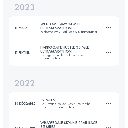
2023
57 KM
3700 M+
WELCOME WAY 34 MILE
11 MARS
ULTRAMARATHON
Welcome Way Trail Race & Ultramarathon
Connectez-vous pour voir l'UTMB Index
HARROGATE HUSTLE 35 MILE
ULTRAMARATHON
11 FÉVRIER
Harrogate Hustle Trail Race and
55.4 KM
1330 M+
Ultramarathon
2022
56 KM
730 M+
Connectez-vous pour voir l'UTMB Index
32 MILES
10 DÉCEMBRE
Christmas Cracker! Catch The Panther
Handicap Ultramarathon
Connectez-vous pour voir l'UTMB Index
WHARFEDALE SKYLINE TRAIL RACE
35 MILES