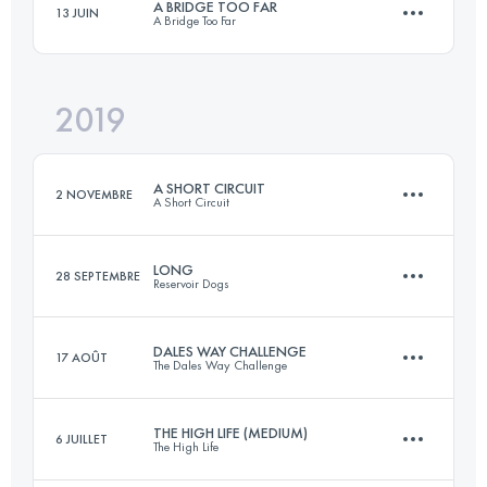
A BRIDGE TOO FAR
13 JUIN
A Bridge Too Far
55.2 KM
1310 M+
Connectez-vous pour voir l'UTMB Index
2019
58.7 KM
1200 M+
Connectez-vous pour voir l'UTMB Index
A SHORT CIRCUIT
2 NOVEMBRE
A Short Circuit
Connectez-vous pour voir l'UTMB Index
LONG
28 SEPTEMBRE
Reservoir Dogs
54.1 KM
1100 M+
DALES WAY CHALLENGE
17 AOÛT
The Dales Way Challenge
58.6 KM
880 M+
Connectez-vous pour voir l'UTMB Index
THE HIGH LIFE (MEDIUM)
6 JUILLET
The High Life
129 KM
1950 M+