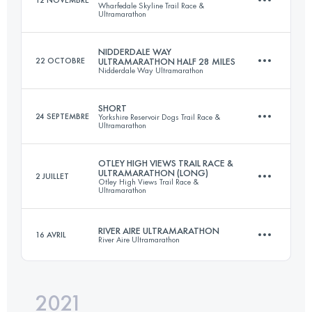
12 NOVEMBRE
Wharfedale Skyline Trail Race &
51.6 KM
1187 M+
Ultramarathon
NIDDERDALE WAY
22 OCTOBRE
ULTRAMARATHON HALF 28 MILES
Nidderdale Way Ultramarathon
55.9 KM
1457 M+
Connectez-vous pour voir l'UTMB Index
SHORT
24 SEPTEMBRE
Yorkshire Reservoir Dogs Trail Race &
Ultramarathon
45.9 KM
1048 M+
Connectez-vous pour voir l'UTMB Index
OTLEY HIGH VIEWS TRAIL RACE &
ULTRAMARATHON (LONG)
2 JUILLET
Otley High Views Trail Race &
51.7 KM
1074 M+
Ultramarathon
Connectez-vous pour voir l'UTMB Index
RIVER AIRE ULTRAMARATHON
16 AVRIL
River Aire Ultramarathon
81.1 KM
2033 M+
Connectez-vous pour voir l'UTMB Index
2021
76.1 KM
1010 M+