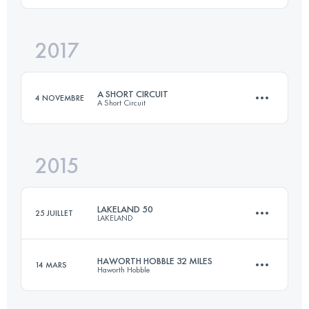
2017
63.1 KM
1420 M+
Connectez-vous pour voir l'UTMB Index
A SHORT CIRCUIT
4 NOVEMBRE
A Short Circuit
Connectez-vous pour voir l'UTMB Index
2015
53.5 KM
1010 M+
LAKELAND 50
25 JUILLET
LAKELAND
Connectez-vous pour voir l'UTMB Index
HAWORTH HOBBLE 32 MILES
14 MARS
Haworth Hobble
81 KM
3300 M+