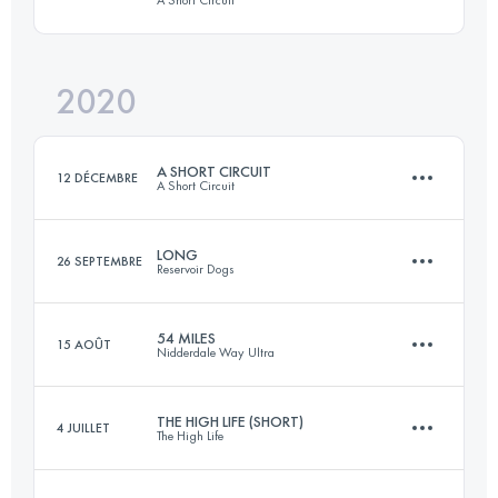
A Short Circuit
174 KM
5118 M+
Connectez-vous pour voir l'UTMB Index
2020
54 KM
1110 M+
Connectez-vous pour voir l'UTMB Index
A SHORT CIRCUIT
12 DÉCEMBRE
A Short Circuit
Connectez-vous pour voir l'UTMB Index
LONG
26 SEPTEMBRE
Reservoir Dogs
56.5 KM
1370 M+
54 MILES
15 AOÛT
Nidderdale Way Ultra
59.4 KM
930 M+
Connectez-vous pour voir l'UTMB Index
THE HIGH LIFE (SHORT)
4 JUILLET
The High Life
88 KM
2050 M+
Connectez-vous pour voir l'UTMB Index