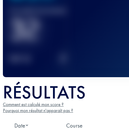
Course(s) terminée(s)
32
2
TOP
10
RÉSULTATS
Comment est calculé mon score ?
Pourquoi mon résultat n'apparaît pas ?
Date
Course