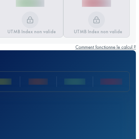
UTMB Index non valide
UTMB Index non valide
Comment fonctionne le calcul ?