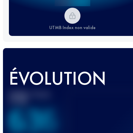
UTMB Index non valide
ÉVOLUTION
Meilleur Score
UTMB
636