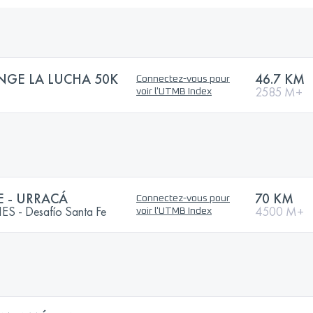
ENGE LA LUCHA 50K
46.7 KM
Connectez-vous pour
2585 M+
voir l'UTMB Index
E - URRACÁ
70 KM
Connectez-vous pour
 - Desafío Santa Fe
4500 M+
voir l'UTMB Index