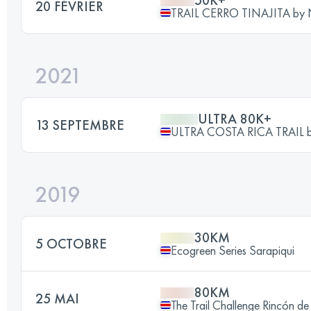
20 FÉVRIER
TRAIL CERRO TINAJITA by
2021
ULTRA 80K+
13 SEPTEMBRE
ULTRA COSTA RICA TRAIL 
2019
30KM
5 OCTOBRE
Ecogreen Series Sarapiqui
80KM
25 MAI
The Trail Challenge Rincón de 