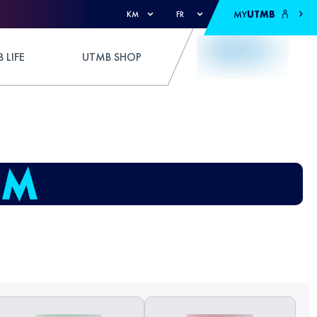
MY
UTMB
KM
FR
 LIFE
UTMB SHOP