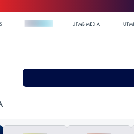
S
UTMB MEDIA
UTMB
A