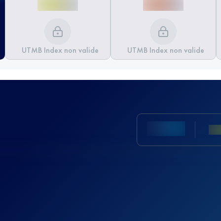
UTMB Index non valide
UTMB Index non valide