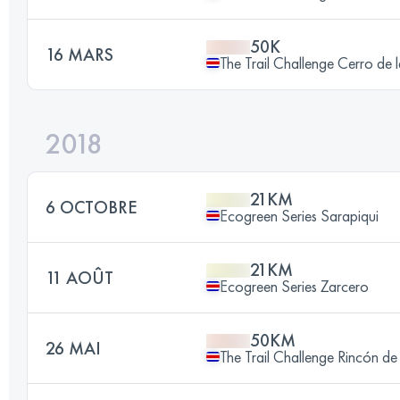
50K
16 MARS
The Trail Challenge Cerro de 
2018
21KM
6 OCTOBRE
Ecogreen Series Sarapiqui
21KM
11 AOÛT
Ecogreen Series Zarcero
50KM
26 MAI
The Trail Challenge Rincón de 