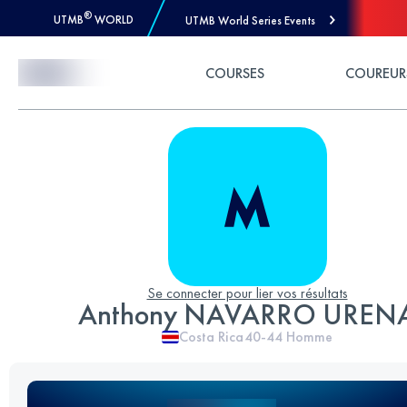
®
UTMB
WORLD
UTMB World Series Events
Skip to Content
COURSES
COUREUR
Se connecter pour lier vos résultats
Anthony NAVARRO UREN
Costa Rica
40-44
Homme