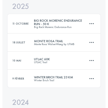
2025
42 KM
1900 M+
BIG ROCK MORENIC ENDURANCE
11 OCTOBRE
RUN - 50 K
Big Rock Morenic Endurance Run
Connectez-vous pour voir l'UTMB Index
MONTE ROSA TRAIL
18 JUILLET
Monte Rosa WalserWaeg by UTMB
50 KM
1000 M+
UTLAC 60K
10 MAI
UTLAC Trail
82 KM
6300 M+
Connectez-vous pour voir l'UTMB Index
WINTER BRICH TRAIL 23 KM
9 FÉVRIER
Winter Brich Trail
62.5 KM
3780 M+
Connectez-vous pour voir l'UTMB Index
2024
23 KM
801 M+