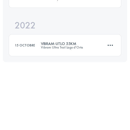
38 KM
3100 M+
Connectez-vous pour voir l'UTMB Index
2022
49.8 KM
2800 M+
Connectez-vous pour voir l'UTMB Index
VIBRAM-UTLO 55KM
15 OCTOBRE
Vibram Ultra Trail Lago d'Orta
Connectez-vous pour voir l'UTMB Index
54.9 KM
2885 M+
Connectez-vous pour voir l'UTMB Index