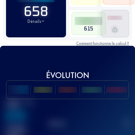
658
Détails
615
Comment fonctionne le calcul ?
ÉVOLUTION
Meilleur Score
UTMB
636
TOP
10
2
Course(s)
terminée(s)