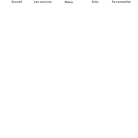
Accueil
Les courses
Actu
Se connecter
Menu
REJOIGNEZ L'AVENTURE
Organisateurs de course
Carrières