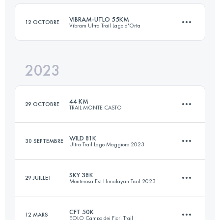
Connectez-vous pour voir l'UTMB Index
VIBRAM-UTLO 55KM
12 OCTOBRE
Vibram Ultra Trail Lago d'Orta
Connectez-vous pour voir l'UTMB Index
2023
54.2 KM
2860 M+
44 KM
29 OCTOBRE
TRAIL MONTE CASTO
Connectez-vous pour voir l'UTMB Index
WILD 81K
30 SEPTEMBRE
Ultra Trail Lago Maggiore 2023
44.6 KM
2040 M+
SKY 38K
29 JUILLET
Monterosa Est Himalayan Trail 2023
81 KM
5200 M+
Connectez-vous pour voir l'UTMB Index
CFT 50K
12 MARS
EOLO Campo dei Fiori Trail