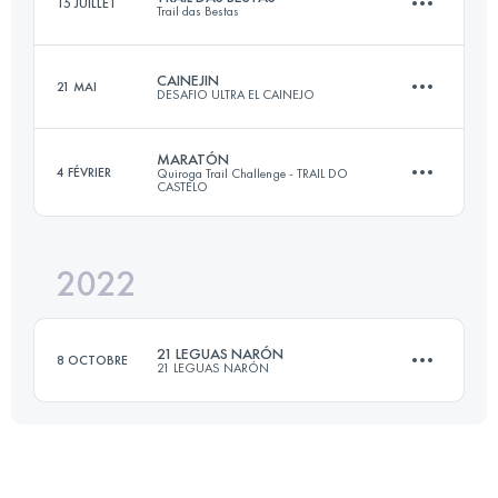
15 JUILLET
Trail das Bestas
101.8 KM
2550 M+
CAINEJIN
21 MAI
DESAFIO ULTRA EL CAINEJO
43 KM
2080 M+
Connectez-vous pour voir l'UTMB Index
MARATÓN
4 FÉVRIER
Quiroga Trail Challenge - TRAIL DO
CASTELO
19.6 KM
1800 M+
Connectez-vous pour voir l'UTMB Index
2022
44 KM
2800 M+
Connectez-vous pour voir l'UTMB Index
21 LEGUAS NARÓN
8 OCTOBRE
21 LEGUAS NARÓN
Connectez-vous pour voir l'UTMB Index
101 KM
3000 M+