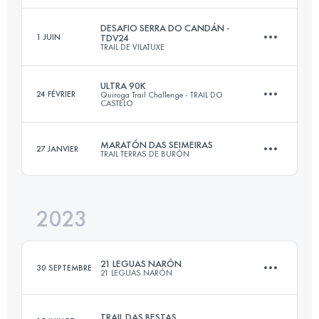
Connectez-vous pour voir l'UTMB Index
DESAFIO SERRA DO CANDÁN -
1 JUIN
TDV24
TRAIL DE VILATUXE
48 KM
3450 M+
ULTRA 90K
24 FÉVRIER
Quiroga Trail Challenge - TRAIL DO
CASTELO
32 KM
2200 M+
Connectez-vous pour voir l'UTMB Index
MARATÓN DAS SEIMEIRAS
27 JANVIER
TRAIL TERRAS DE BURÓN
43 KM
2600 M+
Connectez-vous pour voir l'UTMB Index
2023
45 KM
2300 M+
Connectez-vous pour voir l'UTMB Index
21 LEGUAS NARÓN
30 SEPTEMBRE
21 LEGUAS NARÓN
Connectez-vous pour voir l'UTMB Index
TRAIL DAS BESTAS