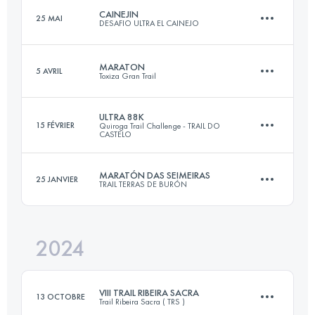
CAINEJIN
25 MAI
DESAFIO ULTRA EL CAINEJO
74 KM
6560 M+
Connectez-vous pour voir l'UTMB Index
MARATON
5 AVRIL
Toxiza Gran Trail
19.6 KM
1800 M+
Connectez-vous pour voir l'UTMB Index
ULTRA 88K
15 FÉVRIER
Quiroga Trail Challenge - TRAIL DO
CASTELO
40 KM
2600 M+
Connectez-vous pour voir l'UTMB Index
MARATÓN DAS SEIMEIRAS
25 JANVIER
TRAIL TERRAS DE BURÓN
88 KM
5200 M+
Connectez-vous pour voir l'UTMB Index
2024
40 KM
2200 M+
Connectez-vous pour voir l'UTMB Index
VIII TRAIL RIBEIRA SACRA
13 OCTOBRE
Trail Ribeira Sacra ( TRS )