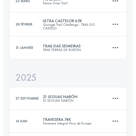
22 MARS
Toxiza Gran Trail
74 KM
6560 M+
ULTRA CASTELOR 65K
28 FÉVRIER
Quiroga Trail Challenge - TRAIL DO
CASTELO
28 KM
1500 M+
Connectez-vous pour voir l'UTMB Index
TRAIL DAS SEIMEIRAS
31 JANVIER
TRAIL TERRAS DE BURÓN
65 KM
4000 M+
Connectez-vous pour voir l'UTMB Index
2025
30 KM
1650 M+
Connectez-vous pour voir l'UTMB Index
21 LEGUAS NARÓN
27 SEPTEMBRE
21 LEGUAS NARÓN
Connectez-vous pour voir l'UTMB Index
TRAVESERA 74K
14 JUIN
Travesera Integral Picos de Europa
101.8 KM
2550 M+