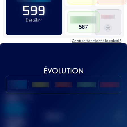
599
Détails
587
Comment fonctionne le calcul ?
ÉVOLUTION
Meilleur Score
UTMB
636
TOP
10
2
Course(s)
terminée(s)