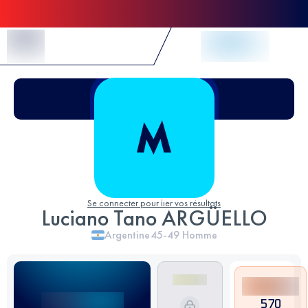
Skip to Content
Se connecter pour lier vos résultats
Luciano Tano ARGÜELLO
Argentine
45-49
Homme
570