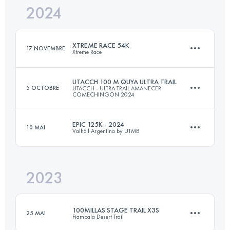
2024
50 KM
2646 M+
XTREME RACE 54K
17 NOVEMBRE
Xtreme Race
Connectez-vous pour voir l'UTMB Index
UTACCH 100 M QUYA ULTRA TRAIL
5 OCTOBRE
UTACCH - ULTRA TRAIL AMANECER
COMECHINGON 2024
54.5 KM
2340 M+
EPIC 125K - 2024
10 MAI
Valhöll Argentina by UTMB
165 KM
8100 M+
Connectez-vous pour voir l'UTMB Index
2023
125 KM
5000 M+
Connectez-vous pour voir l'UTMB Index
100MILLAS STAGE TRAIL X3S
25 MAI
Fiambala Desert Trail