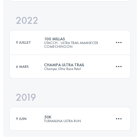
Connectez-vous pour voir l'UTMB Index
2022
3 Étapes
160 KM
3800 M+
100 MILLAS
9 JUILLET
UTACCH - ULTRA TRAIL AMANECER
COMECHINGON
Connectez-vous pour voir l'UTMB Index
CHAMPA ULTRA TRAIL
6 MARS
Champa Ultra Race Petzl
160 KM
5449 M+
2019
37 KM
2685 M+
Connectez-vous pour voir l'UTMB Index
50K
9 JUIN
TURMALINA ULTRA RUN
Connectez-vous pour voir l'UTMB Index