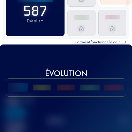
587
Détails
Comment fonctionne le calcul ?
ÉVOLUTION
Meilleur Score
UTMB
636
TOP
10
2
Course(s)
terminée(s)