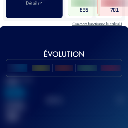
Détails
636
701
Comment fonctionne le calcul ?
ÉVOLUTION
Meilleur Score
UTMB
636
TOP
10
2
Course(s)
terminée(s)
32