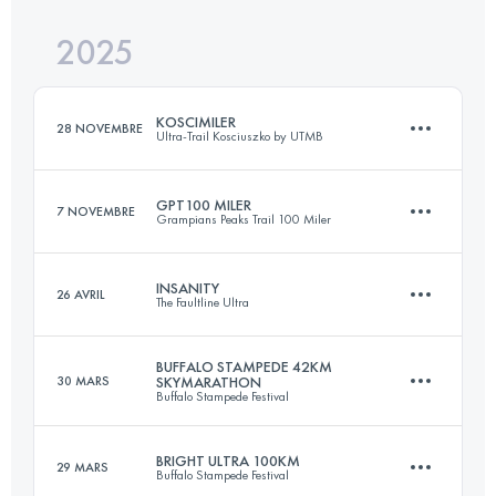
2025
2 Étapes
90 KM
2337 M+
Connectez-vous pour voir l'UTMB Index
KOSCIMILER
28 NOVEMBRE
Ultra-Trail Kosciuszko by UTMB
GPT100 MILER
Connectez-vous pour voir l'UTMB Index
7 NOVEMBRE
Grampians Peaks Trail 100 Miler
161 KM
4710 M+
INSANITY
26 AVRIL
The Faultline Ultra
164 KM
7510 M+
Connectez-vous pour voir l'UTMB Index
BUFFALO STAMPEDE 42KM
30 MARS
SKYMARATHON
Buffalo Stampede Festival
161.4 KM
4717 M+
Connectez-vous pour voir l'UTMB Index
BRIGHT ULTRA 100KM
29 MARS
Buffalo Stampede Festival
42.4 KM
1558 M+