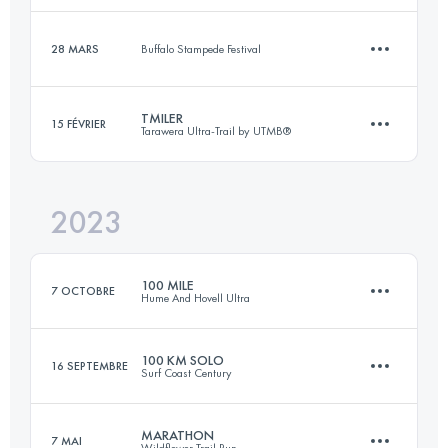
Connectez-vous pour voir l'UTMB Index
28 MARS
Buffalo Stampede Festival
101 KM
4930 M+
Connectez-vous pour voir l'UTMB Index
TMILER
15 FÉVRIER
Tarawera Ultra-Trail by UTMB®
10.4 KM
523 M+
Connectez-vous pour voir l'UTMB Index
2023
163 KM
3700 M+
Connectez-vous pour voir l'UTMB Index
100 MILE
7 OCTOBRE
Hume And Hovell Ultra
Connectez-vous pour voir l'UTMB Index
100 KM SOLO
16 SEPTEMBRE
Surf Coast Century
163.1 KM
4610 M+
MARATHON
7 MAI
Wildflower Trail Run