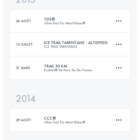
TDS®
26 AOÛT
Ultra-Trail Du Mont-Blanc®
Connectez-vous pour voir l'UTMB Index
ICE TRAIL TARENTAISE - ALTISPEED
12 JUILLET
ICE TRAIL TARENTAISE
118.6 KM
7220 M+
TRAIL 30 KM
21 MARS
Ecotrail® De Paris Ile-De-France
29.7 KM
2294 M+
Connectez-vous pour voir l'UTMB Index
2014
30.9 KM
440 M+
Connectez-vous pour voir l'UTMB Index
CCC®
29 AOÛT
Ultra-Trail Du Mont-Blanc®
Connectez-vous pour voir l'UTMB Index