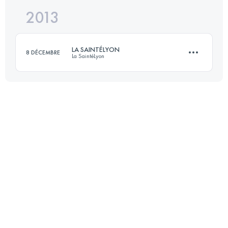
2013
101 KM
6090 M+
LA SAINTÉLYON
8 DÉCEMBRE
La SaintéLyon
Connectez-vous pour voir l'UTMB Index
75 KM
1788 M+
Connectez-vous pour voir l'UTMB Index