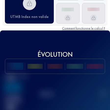
UTMB Index non valide
Comment fonctionne le calcul ?
ÉVOLUTION
Meilleur Score
UTMB
636
TOP
10
2
Course(s)
terminée(s)
32