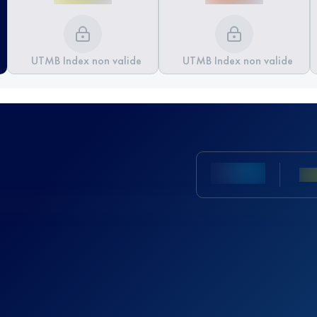
UTMB Index non valide
UTMB Index non valide