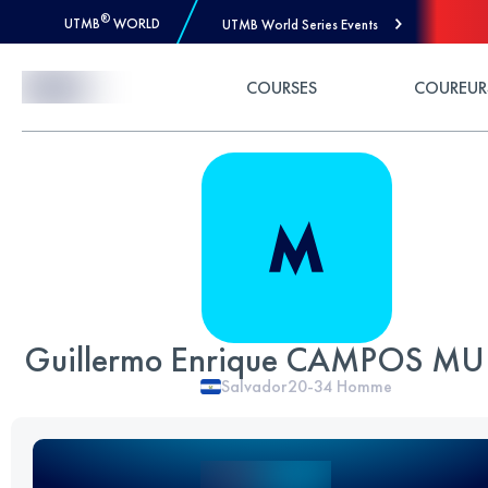
®
UTMB
WORLD
UTMB World Series Events
Skip to Content
COURSES
COUREUR
Guillermo Enrique CAMPOS MU
Salvador
20-34
Homme