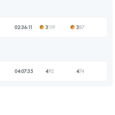
02:36:11
3
119
3
87
04:07:35
4
92
4
74