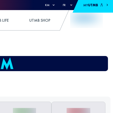
MY
UTMB
KM
FR
 LIFE
UTMB SHOP