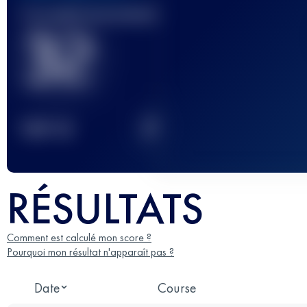
Course(s) terminée(s)
32
2
TOP
10
RÉSULTATS
Comment est calculé mon score ?
Pourquoi mon résultat n'apparaît pas ?
Date
Course