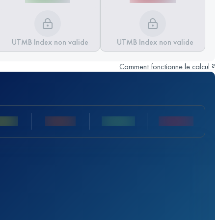
UTMB Index non valide
UTMB Index non valide
Comment fonctionne le calcul ?