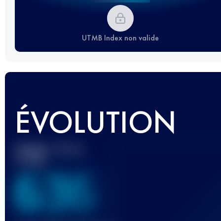
UTMB Index non valide
ÉVOLUTION
Meilleur Score
UTMB
636