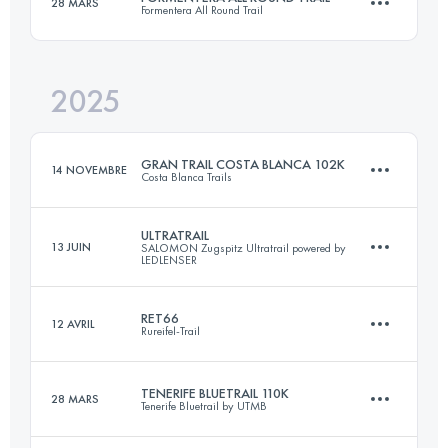
28 MARS
Formentera All Round Trail
91 KM
2200 M+
2025
74 KM
1480 M+
Connectez-vous pour voir l'UTMB Index
GRAN TRAIL COSTA BLANCA 102K
14 NOVEMBRE
Costa Blanca Trails
Connectez-vous pour voir l'UTMB Index
ULTRATRAIL
13 JUIN
SALOMON Zugspitz Ultratrail powered by
LEDLENSER
101.7 KM
6280 M+
RET66
12 AVRIL
Rureifel-Trail
106 KM
5293 M+
Connectez-vous pour voir l'UTMB Index
TENERIFE BLUETRAIL 110K
28 MARS
Tenerife Bluetrail by UTMB
67.5 KM
2500 M+