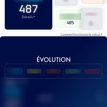
487
Détails
485
Comment fonctionne le calcul ?
ÉVOLUTION
Meilleur Score
UTMB
636
TOP
10
2
Course(s)
terminée(s)