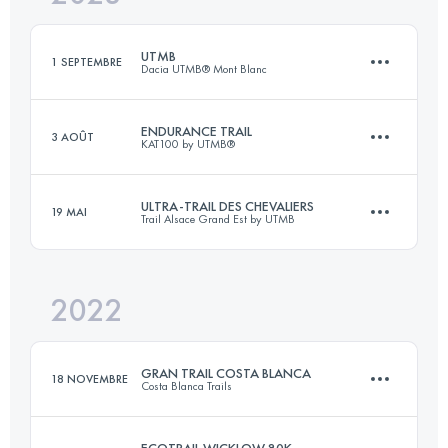
Connectez-vous pour voir l'UTMB Index
UTMB
1 SEPTEMBRE
Dacia UTMB® Mont Blanc
Connectez-vous pour voir l'UTMB Index
ENDURANCE TRAIL
3 AOÛT
KAT100 by UTMB®
171 KM
9963 M+
ULTRA-TRAIL DES CHEVALIERS
19 MAI
Trail Alsace Grand Est by UTMB
92 KM
5110 M+
Connectez-vous pour voir l'UTMB Index
2022
175 KM
6200 M+
Connectez-vous pour voir l'UTMB Index
GRAN TRAIL COSTA BLANCA
18 NOVEMBRE
Costa Blanca Trails
Connectez-vous pour voir l'UTMB Index
ECOTRAIL WICKLOW 80K