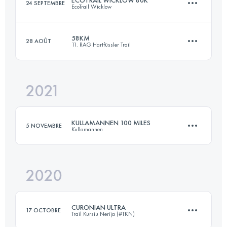
24 SEPTEMBRE
EcoTrail Wicklow
100.4 KM
6020 M+
58KM
28 AOÛT
11. RAG Hartfüssler Trail
82.9 KM
2485 M+
Connectez-vous pour voir l'UTMB Index
2021
59 KM
1780 M+
Connectez-vous pour voir l'UTMB Index
KULLAMANNEN 100 MILES
5 NOVEMBRE
Kullamannen
Connectez-vous pour voir l'UTMB Index
2020
171 KM
2755 M+
CURONIAN ULTRA
17 OCTOBRE
Trail Kursiu Nerija (#TKN)