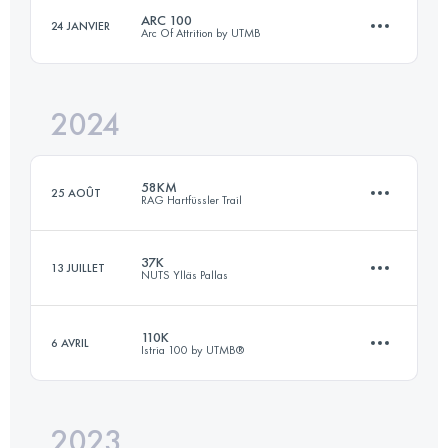
Connectez-vous pour voir l'UTMB Index
ARC 100
24 JANVIER
Arc Of Attrition by UTMB
110 KM
6250 M+
Connectez-vous pour voir l'UTMB Index
2024
160 KM
4250 M+
Connectez-vous pour voir l'UTMB Index
58KM
25 AOÛT
RAG Hartfüssler Trail
Connectez-vous pour voir l'UTMB Index
37K
13 JUILLET
NUTS Ylläs Pallas
59 KM
1780 M+
110K
6 AVRIL
Istria 100 by UTMB®️
37.1 KM
1100 M+
Connectez-vous pour voir l'UTMB Index
2023
111.3 KM
4355 M+