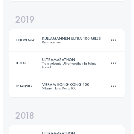
Connectez-vous pour voir l'UTMB Index
2019
70.7 KM
950 M+
KULLAMANNEN ULTRA 100 MILES
1 NOVEMBRE
Kullamannen
Connectez-vous pour voir l'UTMB Index
ULTRAMARATHON
11 MAI
Transvulcania Ultramarathon La Palma
Island
174.4 KM
4260 M+
VIBRAM HONG KONG 100
19 JANVIER
Vibram Hong Kong 100
73.6 KM
4330 M+
Connectez-vous pour voir l'UTMB Index
2018
103.6 KM
5300 M+
Connectez-vous pour voir l'UTMB Index
ULTRAMARATHON