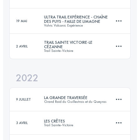
33 KM
1890 M+
ULTRA TRAIL EXPÉRIENCE - CHAÎNE
19 MAI
DES PUYS - FAILLE DE LIMAGNE
Volvic Volcanic Expérience
145 KM
9176 M+
Connectez-vous pour voir l'UTMB Index
TRAIL SAINTE VICTOIRE-LE
2 AVRIL
CÉZANNE
Trail Sainte-Victoire
111.6 KM
3370 M+
Connectez-vous pour voir l'UTMB Index
2022
39 KM
1400 M+
Connectez-vous pour voir l'UTMB Index
LA GRANDE TRAVERSÉE
9 JUILLET
Grand Raid du Guillestrois et du Queyras
Connectez-vous pour voir l'UTMB Index
LES CRÊTES
3 AVRIL
Trail Sainte-Victoire
98 KM
6250 M+