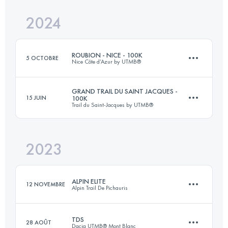
Connectez-vous pour voir l'UTMB Index
2024
144.8 KM
7440 M+
Connectez-vous pour voir l'UTMB Index
ROUBION - NICE - 100K
5 OCTOBRE
Nice Côte d’Azur by UTMB®
Connectez-vous pour voir l'UTMB Index
GRAND TRAIL DU SAINT JACQUES -
15 JUIN
100K
Trail du Saint-Jacques by UTMB®
107 KM
4500 M+
2023
80.1 KM
3352 M+
Connectez-vous pour voir l'UTMB Index
ALPIN ELITE
12 NOVEMBRE
Alpin Trail De Pichauris
Connectez-vous pour voir l'UTMB Index
TDS
28 AOÛT
Dacia UTMB® Mont Blanc