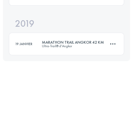
Connectez-vous pour voir l'UTMB Index
2019
63 KM
1030 M+
MARATHON TRAIL ANGKOR 42 KM
19 JANVIER
Ultra-Trail® d'Angkor
Connectez-vous pour voir l'UTMB Index
42 KM
710 M+
Connectez-vous pour voir l'UTMB Index