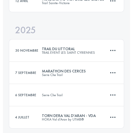
12 AVRIL
Trail Sainte-Victoire
90 KM
5800 M+
2025
61 KM
3000 M+
Connectez-vous pour voir l'UTMB Index
TRAIL DU LITTORAL
30 NOVEMBRE
TRAIL EVENT LES SAINT CYRIENNES
Connectez-vous pour voir l'UTMB Index
MARATHON DES CERCES
7 SEPTEMBRE
Serre Che Trail
31.4 KM
1051 M+
6 SEPTEMBRE
Serre Che Trail
45 KM
3200 M+
Connectez-vous pour voir l'UTMB Index
TORN DERA VAL D'ARAN - VDA
4 JUILLET
HOKA Val d’Aran by UTMB®
12 KM
600 M+