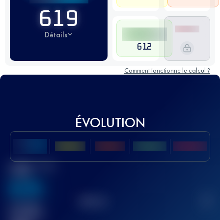
619
Détails
612
Comment fonctionne le calcul ?
ÉVOLUTION
Meilleur Score
UTMB
636
TOP
10
2
Course(s)
terminée(s)