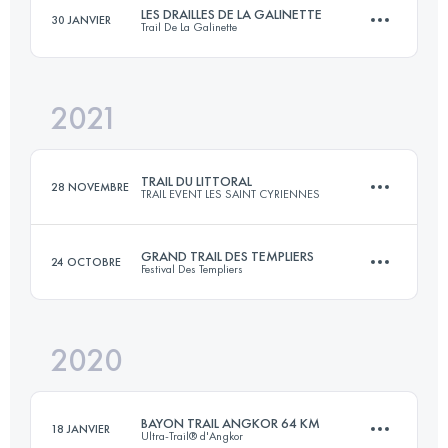
LES DRAILLES DE LA GALINETTE
30 JANVIER
Trail De La Galinette
60 KM
3290 M+
Connectez-vous pour voir l'UTMB Index
2021
47 KM
2600 M+
Connectez-vous pour voir l'UTMB Index
TRAIL DU LITTORAL
28 NOVEMBRE
TRAIL EVENT LES SAINT CYRIENNES
Connectez-vous pour voir l'UTMB Index
GRAND TRAIL DES TEMPLIERS
24 OCTOBRE
Festival Des Templiers
29 KM
1010 M+
2020
81.2 KM
3539 M+
Connectez-vous pour voir l'UTMB Index
BAYON TRAIL ANGKOR 64 KM
18 JANVIER
Ultra-Trail® d'Angkor