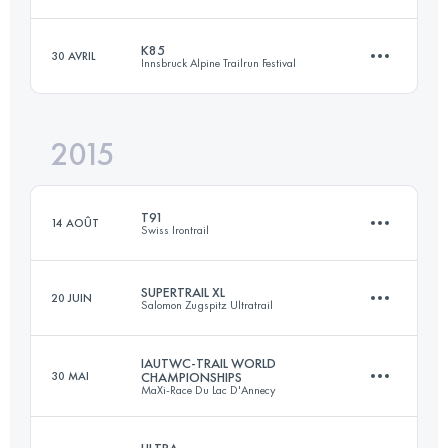
102.5 KM
6120 M+
Connectez-vous pour voir l'UTMB Index
K85
30 AVRIL
Innsbruck Alpine Trailrun Festival
100 KM
4400 M+
Connectez-vous pour voir l'UTMB Index
2015
86.3 KM
3650 M+
Connectez-vous pour voir l'UTMB Index
T91
14 AOÛT
Swiss Irontrail
Connectez-vous pour voir l'UTMB Index
SUPERTRAIL XL
20 JUIN
Salomon Zugspitz Ultratrail
92.2 KM
5530 M+
IAUTWC-TRAIL WORLD
30 MAI
CHAMPIONSHIPS
MaXi-Race Du Lac D'Annecy
68.7 KM
3800 M+
Connectez-vous pour voir l'UTMB Index
ULTRA