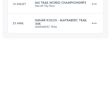
IAU TRAIL WORLD CHAMPIONSHIPS
12 JUILLET
Merrell Sky Race
Connectez-vous pour voir l'UTMB Index
HANÁK KOLOS - MATRABERC TRAIL
25 AVRIL
56K
MATRABERC TRAIL
68 KM
3500 M+
55.6 KM
2740 M+
Connectez-vous pour voir l'UTMB Index
Connectez-vous pour voir l'UTMB Index