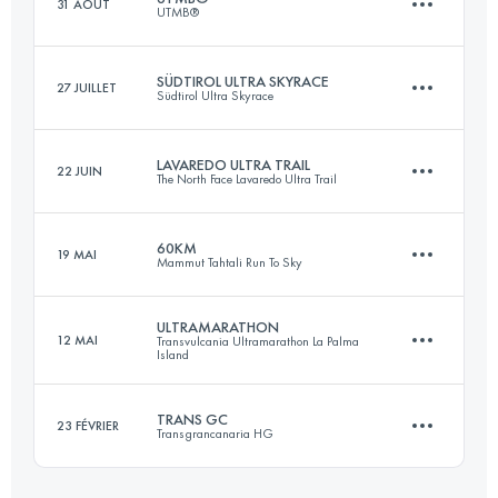
31 AOÛT
UTMB®
132.3 KM
10960 M+
Connectez-vous pour voir l'UTMB Index
SÜDTIROL ULTRA SKYRACE
27 JUILLET
Südtirol Ultra Skyrace
170 KM
9990 M+
Connectez-vous pour voir l'UTMB Index
LAVAREDO ULTRA TRAIL
22 JUIN
The North Face Lavaredo Ultra Trail
123.4 KM
7180 M+
Connectez-vous pour voir l'UTMB Index
60KM
19 MAI
Mammut Tahtali Run To Sky
119.8 KM
5770 M+
Connectez-vous pour voir l'UTMB Index
ULTRAMARATHON
12 MAI
Transvulcania Ultramarathon La Palma
Island
59.3 KM
3620 M+
Connectez-vous pour voir l'UTMB Index
TRANS GC
23 FÉVRIER
Transgrancanaria HG
73.2 KM
4260 M+
Connectez-vous pour voir l'UTMB Index