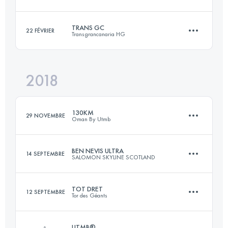
113.4 KM
8410 M+
Connectez-vous pour voir l'UTMB Index
TRANS GC
22 FÉVRIER
Transgrancanaria HG
113.8 KM
6930 M+
Connectez-vous pour voir l'UTMB Index
2018
127.4 KM
6420 M+
Connectez-vous pour voir l'UTMB Index
130KM
29 NOVEMBRE
Oman By Utmb
Connectez-vous pour voir l'UTMB Index
BEN NEVIS ULTRA
14 SEPTEMBRE
SALOMON SKYLINE SCOTLAND
136.8 KM
7790 M+
TOT DRET
12 SEPTEMBRE
Tor des Géants
47.3 KM
1640 M+
Connectez-vous pour voir l'UTMB Index
UTMB®