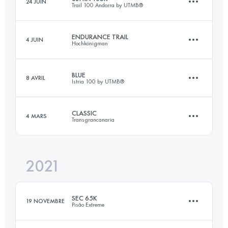
24 JUIN
Trail 100 Andorra by UTMB®
66.8 KM
3900 M+
Connectez-vous pour voir l'UTMB Index
ENDURANCE TRAIL
4 JUIN
Hochkönigman
109.5 KM
7470 M+
Connectez-vous pour voir l'UTMB Index
BLUE
8 AVRIL
Istria 100 by UTMB®️
83.4 KM
5050 M+
Connectez-vous pour voir l'UTMB Index
CLASSIC
4 MARS
Transgrancanaria
128 KM
5075 M+
Connectez-vous pour voir l'UTMB Index
2021
126.8 KM
6210 M+
Connectez-vous pour voir l'UTMB Index
SEC 65K
19 NOVEMBRE
Pisão Extreme
Connectez-vous pour voir l'UTMB Index