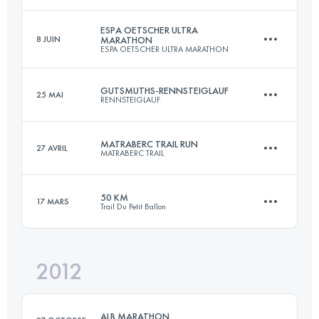
42 KM
2731 M+
Connectez-vous pour voir l'UTMB Index
ESPA OETSCHER ULTRA
8 JUIN
MARATHON
ESPA OETSCHER ULTRA MARATHON
100 KM
5420 M+
Connectez-vous pour voir l'UTMB Index
GUTSMUTHS-RENNSTEIGLAUF
25 MAI
RENNSTEIGLAUF
72 KM
3000 M+
Connectez-vous pour voir l'UTMB Index
MATRABERC TRAIL RUN
27 AVRIL
MATRABERC TRAIL
72.7 KM
1490 M+
Connectez-vous pour voir l'UTMB Index
50 KM
17 MARS
Trail Du Petit Ballon
58 KM
2800 M+
Connectez-vous pour voir l'UTMB Index
2012
50 KM
2000 M+
Connectez-vous pour voir l'UTMB Index
ALB MARATHON