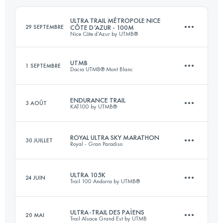
Connectez-vous pour voir l'UTMB Index
ULTRA TRAIL MÉTROPOLE NICE
29 SEPTEMBRE
CÔTE D’AZUR - 100M
Nice Côte d’Azur by UTMB®
Connectez-vous pour voir l'UTMB Index
UTMB
1 SEPTEMBRE
Dacia UTMB® Mont Blanc
165 KM
8400 M+
ENDURANCE TRAIL
3 AOÛT
KAT100 by UTMB®
171 KM
9963 M+
Connectez-vous pour voir l'UTMB Index
ROYAL ULTRA SKY MARATHON
30 JUILLET
Royal - Gran Paradiso
92 KM
5110 M+
Connectez-vous pour voir l'UTMB Index
ULTRA 105K
24 JUIN
Trail 100 Andorra by UTMB®
56.2 KM
4010 M+
Connectez-vous pour voir l'UTMB Index
ULTRA-TRAIL DES PAÏENS
20 MAI
Trail Alsace Grand Est by UTMB