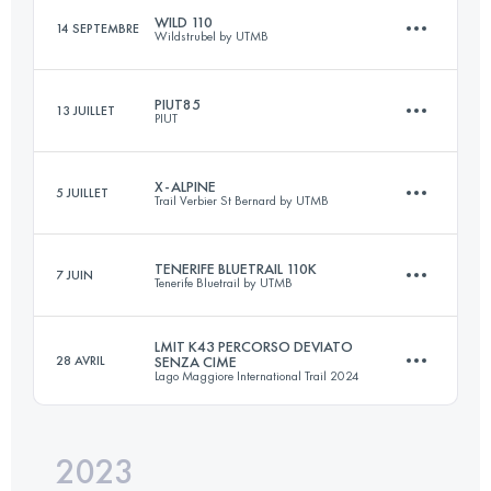
WILD 110
14 SEPTEMBRE
Wildstrubel by UTMB
42 KM
2638 M+
PIUT85
13 JUILLET
PIUT
72 KM
3700 M+
Connectez-vous pour voir l'UTMB Index
X-ALPINE
5 JUILLET
Trail Verbier St Bernard by UTMB
85 KM
5160 M+
Connectez-vous pour voir l'UTMB Index
TENERIFE BLUETRAIL 110K
7 JUIN
Tenerife Bluetrail by UTMB
61 KM
4060 M+
Connectez-vous pour voir l'UTMB Index
LMIT K43 PERCORSO DEVIATO
28 AVRIL
SENZA CIME
Lago Maggiore International Trail 2024
110 KM
6250 M+
Connectez-vous pour voir l'UTMB Index
2023
41.3 KM
1960 M+