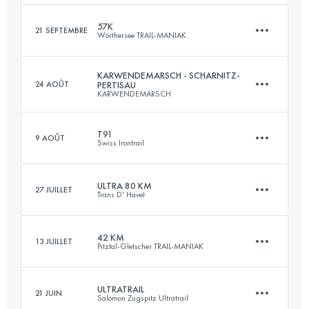
Connectez-vous pour voir l'UTMB Index
57K
21 SEPTEMBRE
Wörthersee TRAIL-MANIAK
50 KM
1100 M+
KARWENDEMARSCH - SCHARNITZ-
24 AOÛT
PERTISAU
KARWENDEMARSCH
57 KM
1800 M+
Connectez-vous pour voir l'UTMB Index
T91
9 AOÛT
Swiss Irontrail
52 KM
2281 M+
Connectez-vous pour voir l'UTMB Index
ULTRA 80 KM
27 JUILLET
Trans D' Havet
82.7 KM
5060 M+
Connectez-vous pour voir l'UTMB Index
42 KM
13 JUILLET
Pitztal-Gletscher TRAIL-MANIAK
82.5 KM
5269 M+
Connectez-vous pour voir l'UTMB Index
ULTRATRAIL
21 JUIN
Salomon Zugspitz Ultratrail