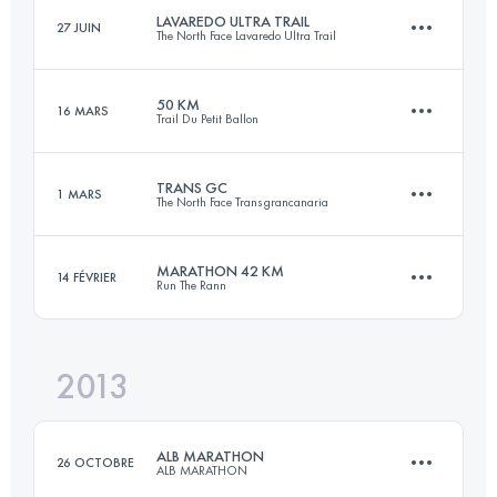
Connectez-vous pour voir l'UTMB Index
LAVAREDO ULTRA TRAIL
27 JUIN
The North Face Lavaredo Ultra Trail
101 KM
6700 M+
Connectez-vous pour voir l'UTMB Index
50 KM
16 MARS
Trail Du Petit Ballon
121.3 KM
5766 M+
Connectez-vous pour voir l'UTMB Index
TRANS GC
1 MARS
The North Face Transgrancanaria
50 KM
2200 M+
Connectez-vous pour voir l'UTMB Index
MARATHON 42 KM
14 FÉVRIER
Run The Rann
127.8 KM
7430 M+
Connectez-vous pour voir l'UTMB Index
2013
42 KM
1260 M+
Connectez-vous pour voir l'UTMB Index
ALB MARATHON
26 OCTOBRE
ALB MARATHON