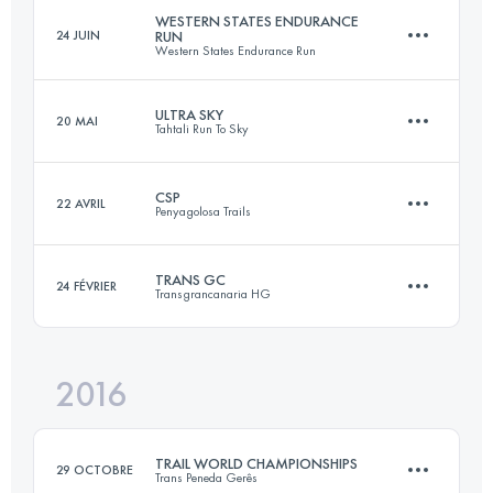
Connectez-vous pour voir l'UTMB Index
WESTERN STATES ENDURANCE
24 JUIN
RUN
Western States Endurance Run
68 KM
5100 M+
Connectez-vous pour voir l'UTMB Index
ULTRA SKY
20 MAI
Tahtali Run To Sky
161.6 KM
5370 M+
Connectez-vous pour voir l'UTMB Index
CSP
22 AVRIL
Penyagolosa Trails
88.8 KM
4230 M+
Connectez-vous pour voir l'UTMB Index
TRANS GC
24 FÉVRIER
Transgrancanaria HG
116.2 KM
5700 M+
Connectez-vous pour voir l'UTMB Index
2016
123.7 KM
6810 M+
Connectez-vous pour voir l'UTMB Index
TRAIL WORLD CHAMPIONSHIPS
29 OCTOBRE
Trans Peneda Gerês