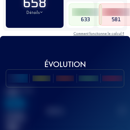
658
Détails
633
581
Comment fonctionne le calcul ?
ÉVOLUTION
Meilleur Score
UTMB
636
TOP
10
2
Course(s)
terminée(s)
32