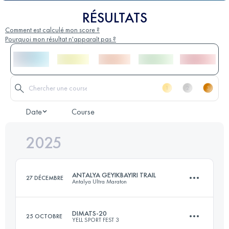
RÉSULTATS
Comment est calculé mon score ?
Pourquoi mon résultat n'apparaît pas ?
Date
Course
2025
ANTALYA GEYIKBAYIRI TRAIL
27 DÉCEMBRE
Antalya Ultra Maraton
DIMATS-20
25 OCTOBRE
YELL SPORT FEST 3
34 KM
862 M+