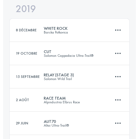
2019
57 KM
520 M+
Connectez-vous pour voir l'UTMB Index
WHITE ROCK
8 DÉCEMBRE
Barska Potkovica
Connectez-vous pour voir l'UTMB Index
CUT
19 OCTOBRE
Salomon Cappadocia Ultra-Trail®
26.3 KM
1540 M+
RELAY (STAGE 3)
15 SEPTEMBRE
Salomon Wild Trail
119.3 KM
3670 M+
Connectez-vous pour voir l'UTMB Index
RACE TEAM
2 AOÛT
Alpindustria Elbrus Race
Équipe
28.5 KM
2530 M+
Connectez-vous pour voir l'UTMB Index
AUT70
29 JUIN
Altai Ultra-Trail®
111.2 KM
5640 M+