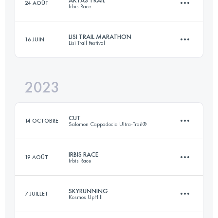
24 AOÛT
Irbis Race
159 KM
8200 M+
LISI TRAIL MARATHON
16 JUIN
Lisi Trail Festival
17 KM
1300 M+
Connectez-vous pour voir l'UTMB Index
2023
43.8 KM
2010 M+
Connectez-vous pour voir l'UTMB Index
CUT
14 OCTOBRE
Salomon Cappadocia Ultra-Trail®
Connectez-vous pour voir l'UTMB Index
IRBIS RACE
19 AOÛT
Irbis Race
118.9 KM
4037 M+
SKYRUNNING
7 JUILLET
Kosmos UpHill
42 KM
3700 M+