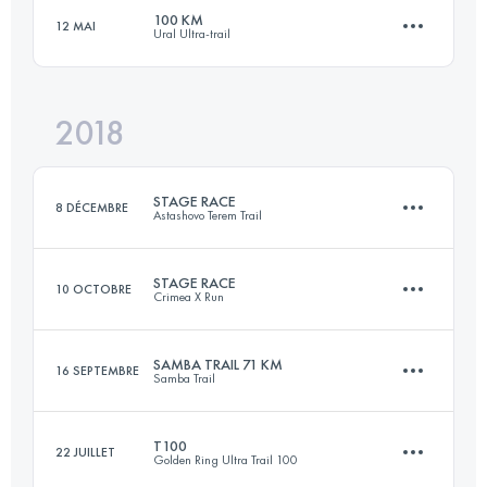
100 KM
12 MAI
Ural Ultra-trail
Connectez-vous pour voir l'UTMB Index
70.7 KM
3260 M+
Connectez-vous pour voir l'UTMB Index
2018
101 KM
2400 M+
Connectez-vous pour voir l'UTMB Index
STAGE RACE
8 DÉCEMBRE
Astashovo Terem Trail
Connectez-vous pour voir l'UTMB Index
STAGE RACE
10 OCTOBRE
Crimea X Run
2 Étapes
67 KM
470 M+
SAMBA TRAIL 71 KM
16 SEPTEMBRE
Samba Trail
4 Étapes
174.7 KM
9480 M+
T100
22 JUILLET
Golden Ring Ultra Trail 100
Connectez-vous pour voir l'UTMB Index
72.1 KM
2400 M+