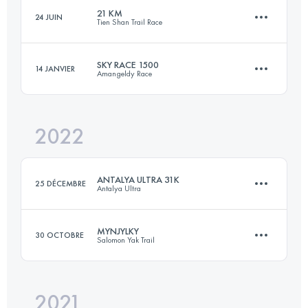
Connectez-vous pour voir l'UTMB Index
21 KM
24 JUIN
Tien Shan Trail Race
18.6 KM
1700 M+
Connectez-vous pour voir l'UTMB Index
SKY RACE 1500
14 JANVIER
Amangeldy Race
21 KM
650 M+
Connectez-vous pour voir l'UTMB Index
2022
6 KM
1500 M+
Connectez-vous pour voir l'UTMB Index
ANTALYA ULTRA 31K
25 DÉCEMBRE
Antalya Ultra
Connectez-vous pour voir l'UTMB Index
MYNJYLKY
30 OCTOBRE
Salomon Yak Trail
31 KM
822 M+
2021
11 KM
1380 M+