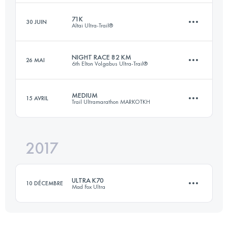
71K
30 JUIN
Altai Ultra-Trail®
Connectez-vous pour voir l'UTMB Index
107.4 KM
710 M+
Connectez-vous pour voir l'UTMB Index
NIGHT RACE 82 KM
26 MAI
6th Elton Volgabus Ultra-Trail®
71 KM
3820 M+
Connectez-vous pour voir l'UTMB Index
MEDIUM
15 AVRIL
Trail Ultramarathon MARKOTKH
81.8 KM
660 M+
Connectez-vous pour voir l'UTMB Index
2017
56.9 KM
2270 M+
Connectez-vous pour voir l'UTMB Index
ULTRA K70
10 DÉCEMBRE
Mad Fox Ultra
Connectez-vous pour voir l'UTMB Index