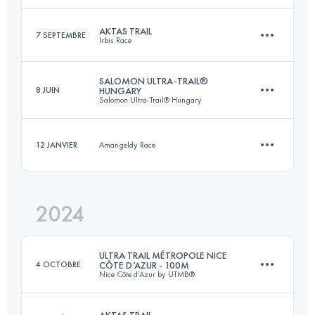
AKTAS TRAIL
7 SEPTEMBRE
Irbis Race
20.2 KM
1300 M+
Connectez-vous pour voir l'UTMB Index
SALOMON ULTRA-TRAIL®
8 JUIN
HUNGARY
Salomon Ultra-Trail® Hungary
17 KM
1300 M+
Connectez-vous pour voir l'UTMB Index
12 JANVIER
Amangeldy Race
112 KM
4200 M+
Connectez-vous pour voir l'UTMB Index
2024
5 KM
960 M+
Connectez-vous pour voir l'UTMB Index
ULTRA TRAIL MÉTROPOLE NICE
4 OCTOBRE
CÔTE D’AZUR - 100M
Nice Côte d’Azur by UTMB®
Connectez-vous pour voir l'UTMB Index
AKTAS TRAIL