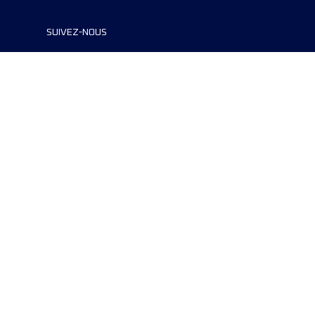
SUIVEZ-NOUS
©2024 UTMB® all rights reserved. Ultra-
Trail® and UTMB® are registered
trademarks..