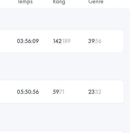
Temps
Rang
Genre
03:56:09
142
189
39
56
05:50:56
59
71
23
32