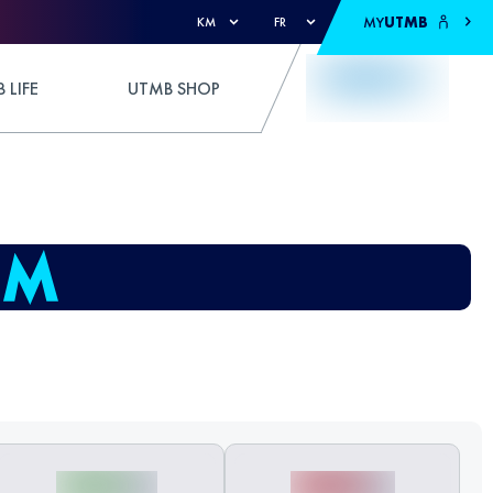
MY
UTMB
KM
FR
 LIFE
UTMB SHOP