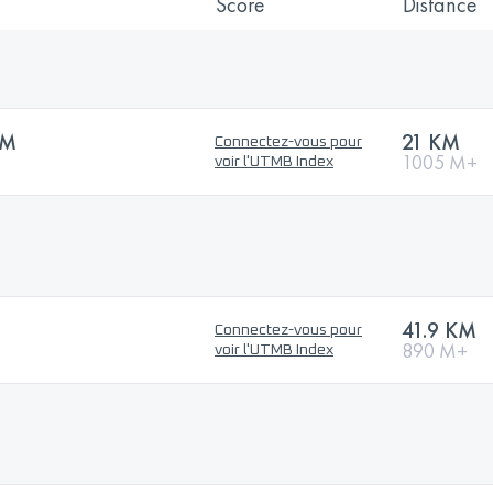
Score
Distance
KM
21 KM
Connectez-vous pour
1005 M+
voir l'UTMB Index
41.9 KM
Connectez-vous pour
890 M+
voir l'UTMB Index