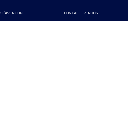
Z L'AVENTURE
CONTACTEZ-NOUS
teurs de course
FAQ
s
Contact
MyUTMB+
Politique de confidentialité
Préférences de cookies