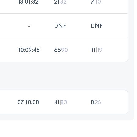
13:01:32
21
32
7
10
-
DNF
DNF
10:09:45
65
90
11
19
07:10:08
41
83
8
26