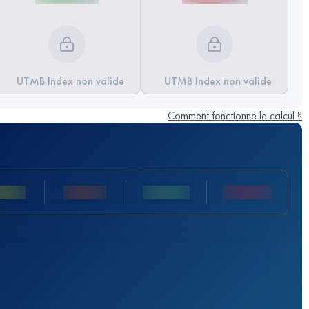
UTMB Index non valide
UTMB Index non valide
Comment fonctionne le calcul ?