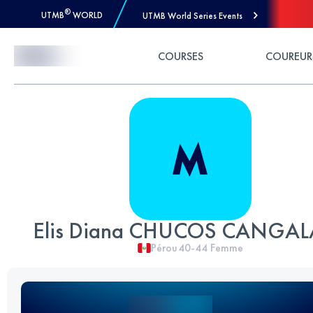
®
UTMB
WORLD
UTMB World Series Events
Skip to Content
COURSES
COUREUR
Elis Diana CHUCOS CANGAL
Pérou
40-44
Femme