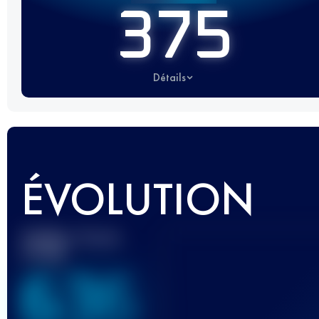
375
Détails
ÉVOLUTION
Meilleur Score
UTMB
636