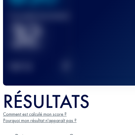
Course(s) terminée(s)
32
2
TOP
10
RÉSULTATS
Comment est calculé mon score ?
Pourquoi mon résultat n'apparaît pas ?