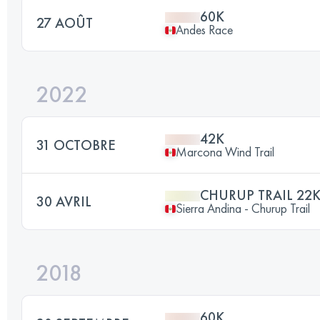
60K
27 AOÛT
Andes Race
2022
42K
31 OCTOBRE
Marcona Wind Trail
CHURUP TRAIL 22
30 AVRIL
Sierra Andina - Churup Trail
2018
60K