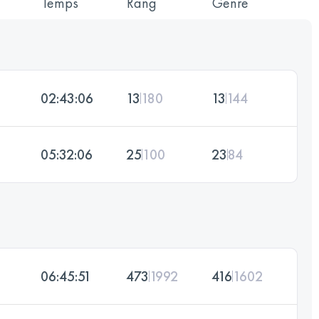
Temps
Rang
Genre
02:43:06
13
180
13
144
05:32:06
25
100
23
84
06:45:51
473
1992
416
1602