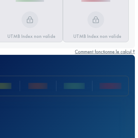
UTMB Index non valide
UTMB Index non valide
Comment fonctionne le calcul ?