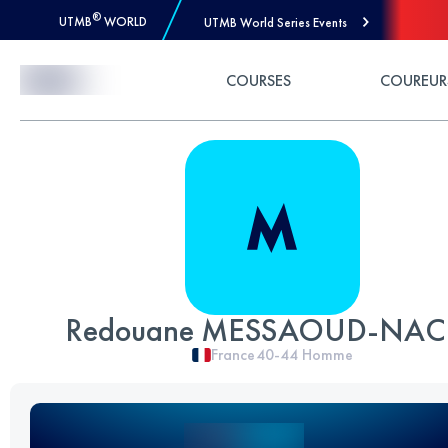
®
UTMB
WORLD
UTMB World Series Events
Skip to Content
COURSES
COUREUR
Redouane MESSAOUD-NAC
France
40-44
Homme