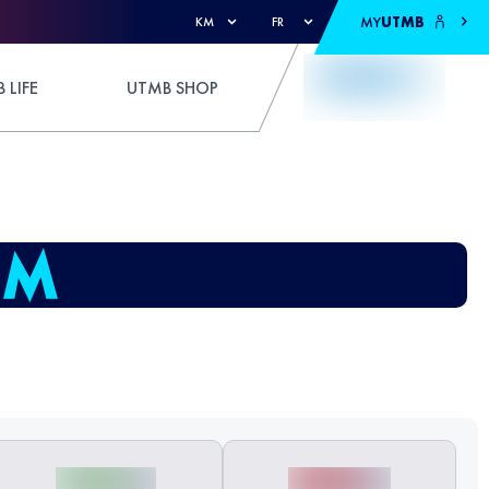
MY
UTMB
KM
FR
 LIFE
UTMB SHOP