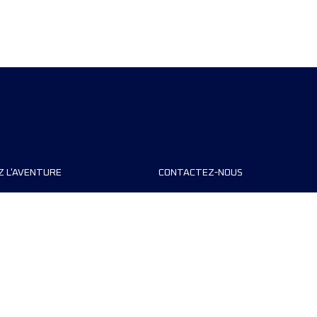
Z L'AVENTURE
CONTACTEZ-NOUS
teurs de course
FAQ
s
Contact
MyUTMB+