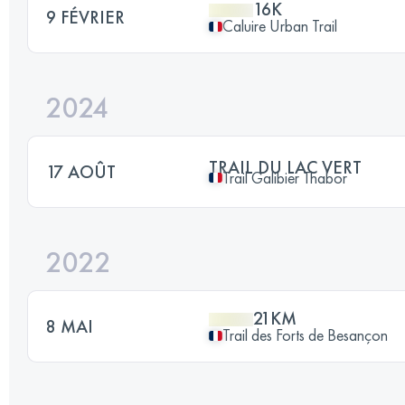
16K
9 FÉVRIER
Caluire Urban Trail
2024
TRAIL DU LAC VERT
17 AOÛT
Trail Galibier Thabor
2022
21KM
8 MAI
Trail des Forts de Besançon