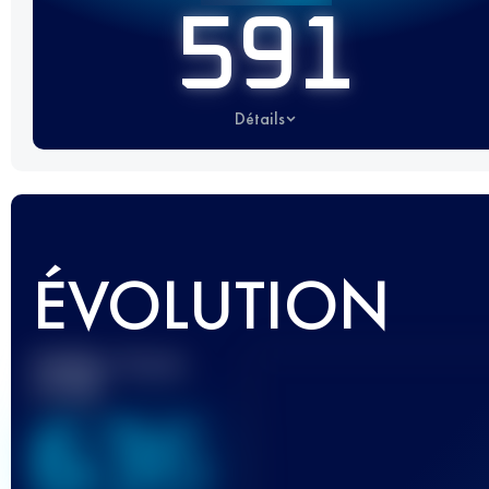
591
Détails
ÉVOLUTION
Meilleur Score
UTMB
636