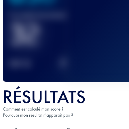
Course(s) terminée(s)
32
2
TOP
10
RÉSULTATS
Comment est calculé mon score ?
Pourquoi mon résultat n'apparaît pas ?