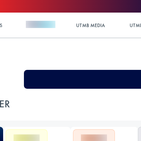
S
UTMB MEDIA
UTMB
ER