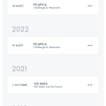
PICAPICA
18 AOÛT
Challenge du Montcalm
170.2 KM
9800 M+
2022
109.9 KM
11440 M+
Connectez-vous pour voir l'UTMB Index
PICAPICA
19 AOÛT
Challenge du Montcalm
Connectez-vous pour voir l'UTMB Index
2021
109 KM
11500 M+
100 MILES
1 OCTOBRE
100 Miles Sud De France
Connectez-vous pour voir l'UTMB Index