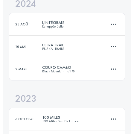
2024
81 KM
5449 M+
L'INTÉGRALE
23 AOÛT
Échappée Belle
Connectez-vous pour voir l'UTMB Index
ULTRA TRAIL
10 MAI
EUSKAL TRAILS
152 KM
11390 M+
COUPO CAMBO
2 MARS
Black Mountain Trail ®
Équipe
131 KM
7800 M+
Connectez-vous pour voir l'UTMB Index
2023
65 KM
3800 M+
Connectez-vous pour voir l'UTMB Index
100 MILES
6 OCTOBRE
100 Miles Sud De France
Connectez-vous pour voir l'UTMB Index