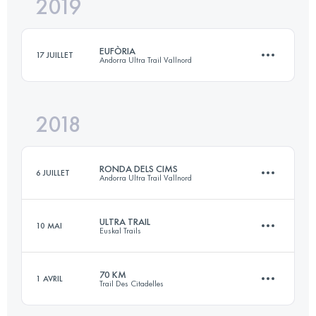
2019
170.2 KM
8470 M+
EUFÒRIA
17 JUILLET
Andorra Ultra Trail Vallnord
Connectez-vous pour voir l'UTMB Index
2018
Équipe
233 KM
20000 M+
RONDA DELS CIMS
6 JUILLET
Andorra Ultra Trail Vallnord
Connectez-vous pour voir l'UTMB Index
ULTRA TRAIL
10 MAI
Euskal Trails
170 KM
13500 M+
70 KM
1 AVRIL
Trail Des Citadelles
Équipe
130 KM
7500 M+