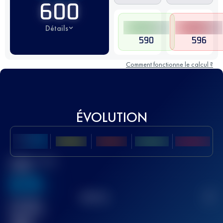
600
Détails
590
596
Comment fonctionne le calcul ?
ÉVOLUTION
Meilleur Score
UTMB
636
TOP
10
2
Course(s)
terminée(s)