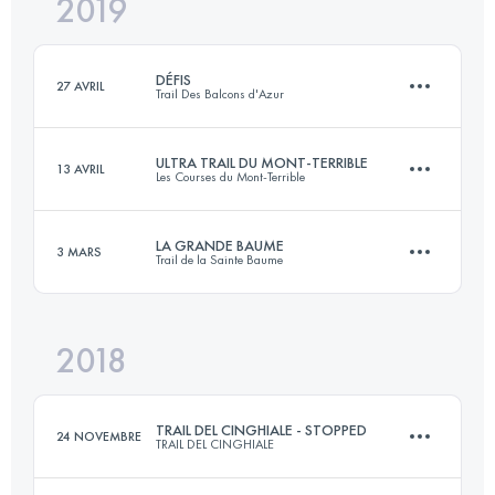
2019
46.8 KM
2520 M+
Connectez-vous pour voir l'UTMB Index
DÉFIS
27 AVRIL
Trail Des Balcons d'Azur
Connectez-vous pour voir l'UTMB Index
ULTRA TRAIL DU MONT-TERRIBLE
13 AVRIL
Les Courses du Mont-Terrible
2 Étapes
103.7 KM
4210 M+
LA GRANDE BAUME
3 MARS
Trail de la Sainte Baume
2 Étapes
106.5 KM
5140 M+
Connectez-vous pour voir l'UTMB Index
2018
44.6 KM
2510 M+
Connectez-vous pour voir l'UTMB Index
TRAIL DEL CINGHIALE - STOPPED
24 NOVEMBRE
TRAIL DEL CINGHIALE
Connectez-vous pour voir l'UTMB Index