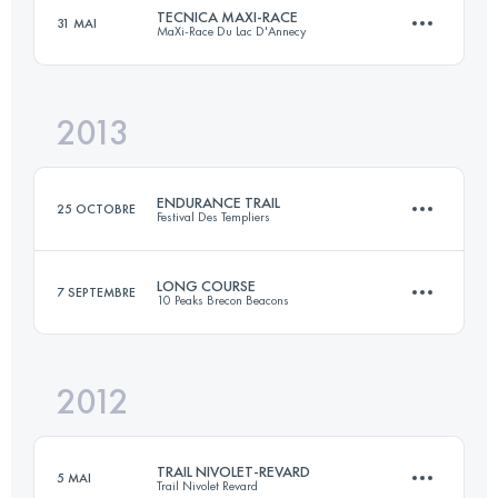
TECNICA MAXI-RACE
31 MAI
MaXi-Race Du Lac D'Annecy
167.7 KM
9618 M+
2013
82.8 KM
5140 M+
Connectez-vous pour voir l'UTMB Index
ENDURANCE TRAIL
25 OCTOBRE
Festival Des Templiers
Connectez-vous pour voir l'UTMB Index
LONG COURSE
7 SEPTEMBRE
10 Peaks Brecon Beacons
100 KM
4950 M+
2012
88.5 KM
4170 M+
Connectez-vous pour voir l'UTMB Index
TRAIL NIVOLET-REVARD
5 MAI
Trail Nivolet Revard