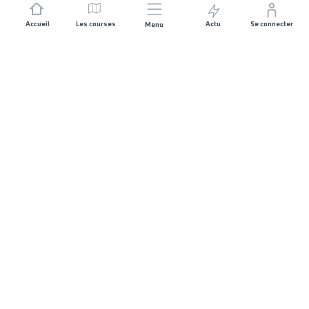
Accueil
Les courses
Actu
Se connecter
Menu
REJOIGNEZ L'AVENTURE
Organisateurs de course
Carrières