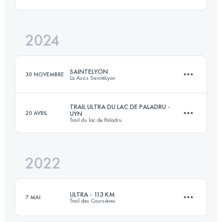
2 Étapes
88 KM
4400 M+
2024
66 KM
3400 M+
Connectez-vous pour voir l'UTMB Index
SAINTELYON
30 NOVEMBRE
La Asics SaintéLyon
Connectez-vous pour voir l'UTMB Index
TRAIL ULTRA DU LAC DE PALADRU -
20 AVRIL
UYN
Trail du lac de Paladru
82 KM
2273 M+
2022
82.3 KM
3110 M+
Connectez-vous pour voir l'UTMB Index
ULTRA - 113 KM
7 MAI
Trail des Coursières
Connectez-vous pour voir l'UTMB Index