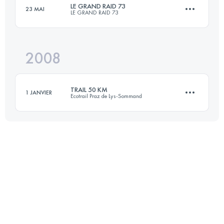
LE GRAND RAID 73
23 MAI
LE GRAND RAID 73
72 KM
3200 M+
2008
73 KM
5000 M+
Connectez-vous pour voir l'UTMB Index
TRAIL 50 KM
1 JANVIER
Ecotrail Praz de Lys-Sommand
Connectez-vous pour voir l'UTMB Index
42 KM
3400 M+
Connectez-vous pour voir l'UTMB Index