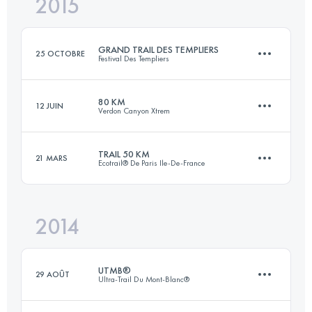
2015
119 KM
2760 M+
Connectez-vous pour voir l'UTMB Index
GRAND TRAIL DES TEMPLIERS
25 OCTOBRE
Festival Des Templiers
Connectez-vous pour voir l'UTMB Index
80 KM
12 JUIN
Verdon Canyon Xtrem
75 KM
3470 M+
TRAIL 50 KM
21 MARS
Ecotrail® De Paris Ile-De-France
62 KM
3100 M+
Connectez-vous pour voir l'UTMB Index
2014
50.7 KM
800 M+
Connectez-vous pour voir l'UTMB Index
UTMB®
29 AOÛT
Ultra-Trail Du Mont-Blanc®
Connectez-vous pour voir l'UTMB Index