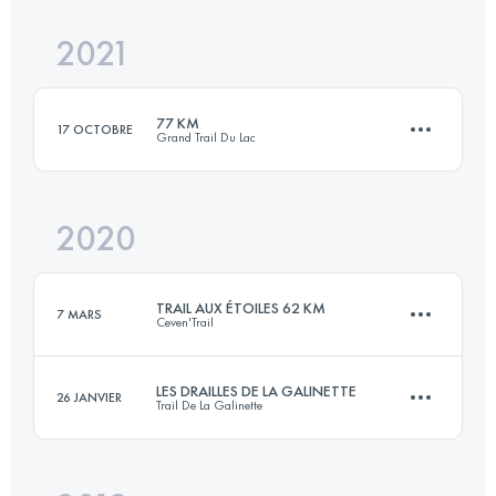
2021
113 KM
4800 M+
77 KM
17 OCTOBRE
Grand Trail Du Lac
Connectez-vous pour voir l'UTMB Index
2020
73.3 KM
3650 M+
TRAIL AUX ÉTOILES 62 KM
7 MARS
Ceven'Trail
Connectez-vous pour voir l'UTMB Index
LES DRAILLES DE LA GALINETTE
26 JANVIER
Trail De La Galinette
62 KM
2600 M+