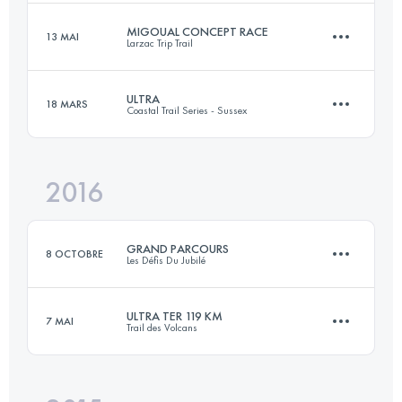
MIGOUAL CONCEPT RACE
13 MAI
Larzac Trip Trail
171.2 KM
10170 M+
Connectez-vous pour voir l'UTMB Index
ULTRA
18 MARS
Coastal Trail Series - Sussex
Équipe
130 KM
3940 M+
Connectez-vous pour voir l'UTMB Index
2016
55 KM
1510 M+
Connectez-vous pour voir l'UTMB Index
GRAND PARCOURS
8 OCTOBRE
Les Défis Du Jubilé
Connectez-vous pour voir l'UTMB Index
ULTRA TER 119 KM
7 MAI
Trail des Volcans
59.7 KM
3080 M+