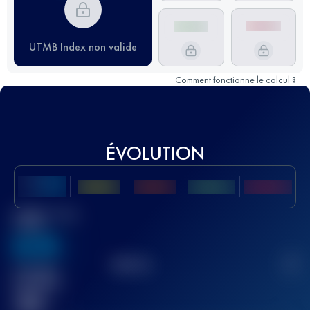
UTMB Index non valide
Comment fonctionne le calcul ?
ÉVOLUTION
Meilleur Score
UTMB
636
TOP
10
2
Course(s)
terminée(s)
32