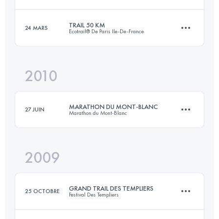
Connectez-vous pour voir l'UTMB Index
TRAIL 50 KM
24 MARS
Ecotrail® De Paris Ile-De-France
51 KM
2700 M+
2010
50 KM
1000 M+
Connectez-vous pour voir l'UTMB Index
MARATHON DU MONT-BLANC
27 JUIN
Marathon du Mont-Blanc
Connectez-vous pour voir l'UTMB Index
2009
42.2 KM
2515 M+
GRAND TRAIL DES TEMPLIERS
25 OCTOBRE
Festival Des Templiers
Connectez-vous pour voir l'UTMB Index