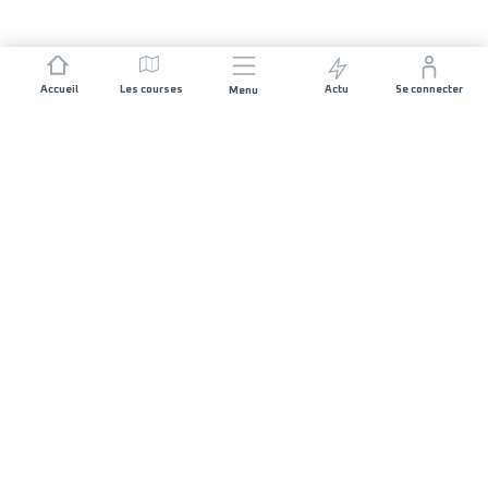
Accueil
Les courses
Actu
Se connecter
Menu
REJOIGNEZ L'AVENTURE
Organisateurs de course