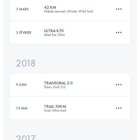
Connectez-vous pour voir l'UTMB Index
42 KM
3 MARS
Nikola-Lenivets Winter Wild Trail
27.8 KM
1010 M+
Connectez-vous pour voir l'UTMB Index
ULTRA K70
3 FÉVRIER
Mad Fox Ultra
42.6 KM
450 M+
Connectez-vous pour voir l'UTMB Index
2018
72.1 KM
600 M+
Connectez-vous pour voir l'UTMB Index
TRANSURAL 2.0
9 JUIN
Trans Ural 2.0
Connectez-vous pour voir l'UTMB Index
TRAIL 50KM
13 MAI
Ural Ultra-trail
4 Étapes
139 KM
4980 M+
2017
49 KM
1090 M+