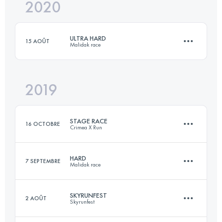
2020
27.8 KM
1010 M+
Connectez-vous pour voir l'UTMB Index
ULTRA HARD
15 AOÛT
Malidak race
Connectez-vous pour voir l'UTMB Index
2019
101.1 KM
3360 M+
STAGE RACE
16 OCTOBRE
Crimea X Run
Connectez-vous pour voir l'UTMB Index
HARD
7 SEPTEMBRE
Malidak race
4 Étapes
169.1 KM
8310 M+
SKYRUNFEST
2 AOÛT
Skyrunfest
40.7 KM
1820 M+