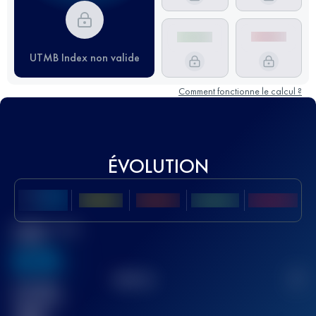
UTMB Index non valide
Comment fonctionne le calcul ?
ÉVOLUTION
Meilleur Score
UTMB
636
TOP
10
2
Course(s)
terminée(s)