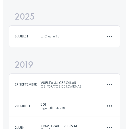
2025
42.2 KM
938 M+
6 JUILLET
La Chouffe Trail
Connectez-vous pour voir l'UTMB Index
2019
11 KM
362 M+
VUELTA AL CEBOLLAR
29 SEPTEMBRE
OS FORATOS DE LOMENAS
Connectez-vous pour voir l'UTMB Index
E51
20 JUILLET
Eiger Ultra-Trail®
22.8 KM
2170 M+
OHM TRAIL ORIGINAL
2 JUIN