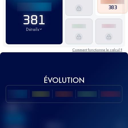
383
381
Détails
Comment fonctionne le calcul ?
ÉVOLUTION
Meilleur Score
UTMB
636
TOP
10
2