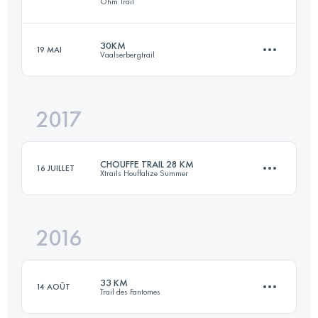
Ohm Trail
52 KM
2740 M+
Connectez-vous pour voir l'UTMB Index
30KM
19 MAI
Vaalserbergtrail
35.9 KM
1780 M+
Connectez-vous pour voir l'UTMB Index
2017
29.5 KM
950 M+
Connectez-vous pour voir l'UTMB Index
CHOUFFE TRAIL 28 KM
16 JUILLET
Xtrails Houffalize Summer
Connectez-vous pour voir l'UTMB Index
2016
27.2 KM
820 M+
33 KM
14 AOÛT
Trail des Fantomes
Connectez-vous pour voir l'UTMB Index