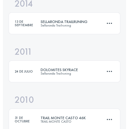
2014
43.8 KM
2583 M+
SELLARONDA TRAILRUNING
13 DE
SEPTIEMBRE
Sellaronda Trailruning
Inicia sesión para ver el UTMB Index
2011
60.6 KM
3440 M+
DOLOMITES SKYRACE
24 DE JULIO
Sellaronda Trailruning
Inicia sesión para ver el UTMB Index
2010
23.5 KM
1400 M+
TRAIL MONTE CASTO 46K
31 DE
OCTUBRE
TRAIL MONTE CASTO