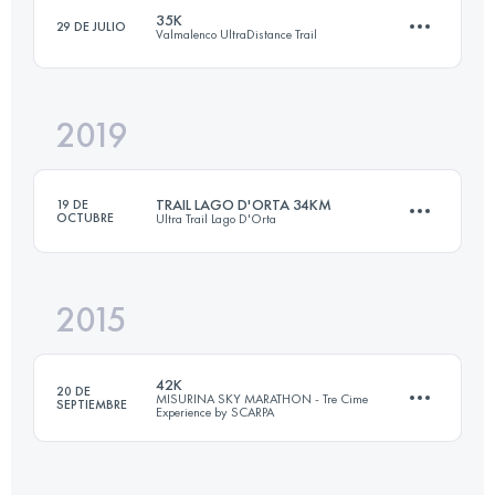
35K
29 DE JULIO
Valmalenco UltraDistance Trail
Inicia sesión para ver el UTMB Index
2019
35 KM
2600 M+
TRAIL LAGO D'ORTA 34KM
19 DE
OCTUBRE
Ultra Trail Lago D'Orta
Inicia sesión para ver el UTMB Index
2015
33.4 KM
2200 M+
42K
20 DE
MISURINA SKY MARATHON - Tre Cime
SEPTIEMBRE
Experience by SCARPA
Inicia sesión para ver el UTMB Index