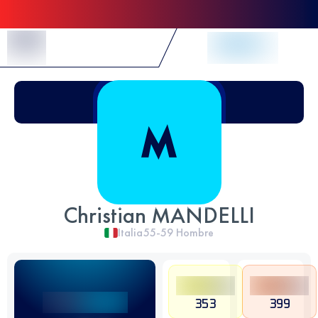
Skip to Content
Christian MANDELLI
Italia
55-59
Hombre
353
399