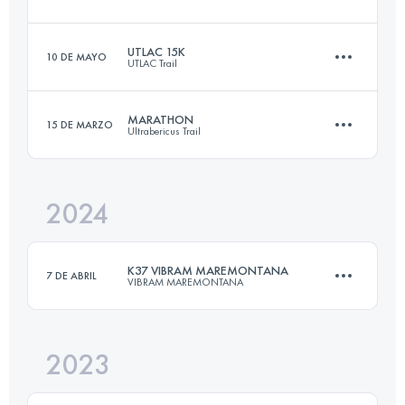
51.2 KM
3300 M+
UTLAC 15K
10 DE MAYO
UTLAC Trail
35 KM
2600 M+
Inicia sesión para ver el UTMB Index
MARATHON
15 DE MARZO
Ultrabericus Trail
13.5 KM
740 M+
Inicia sesión para ver el UTMB Index
2024
46.8 KM
1575 M+
Inicia sesión para ver el UTMB Index
K37 VIBRAM MAREMONTANA
7 DE ABRIL
VIBRAM MAREMONTANA
Inicia sesión para ver el UTMB Index
2023
36.6 KM
2292 M+