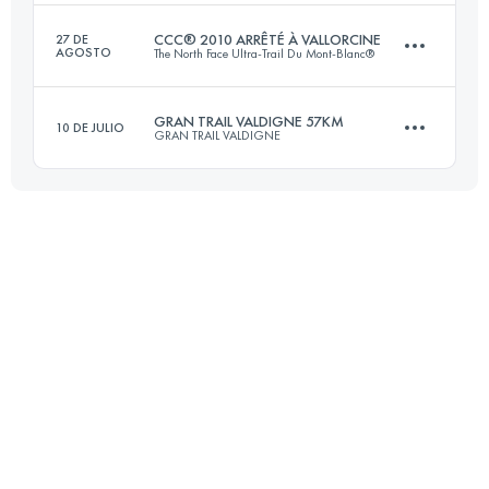
Inicia sesión para ver el UTMB Index
CCC® 2010 ARRÊTÉ À VALLORCINE
27 DE
AGOSTO
The North Face Ultra-Trail Du Mont-Blanc®
31 KM
1500 M+
GRAN TRAIL VALDIGNE 57KM
10 DE JULIO
GRAN TRAIL VALDIGNE
81 KM
4670 M+
Inicia sesión para ver el UTMB Index
47 KM
3100 M+
Inicia sesión para ver el UTMB Index
Inicia sesión para ver el UTMB Index