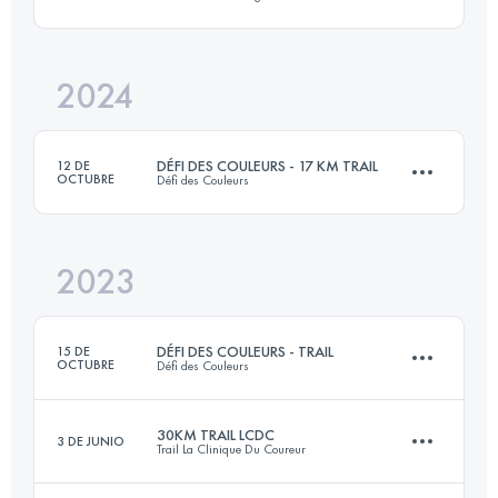
11 KM
144 M+
2024
26 KM
950 M+
Inicia sesión para ver el UTMB Index
DÉFI DES COULEURS - 17 KM TRAIL
12 DE
OCTUBRE
Défi des Couleurs
Inicia sesión para ver el UTMB Index
2023
17 KM
360 M+
DÉFI DES COULEURS - TRAIL
15 DE
OCTUBRE
Défi des Couleurs
Inicia sesión para ver el UTMB Index
30KM TRAIL LCDC
3 DE JUNIO
Trail La Clinique Du Coureur
42 KM
1145 M+