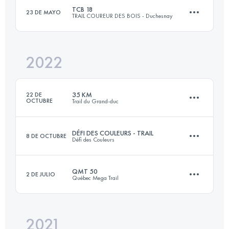
TCB 18
23 DE MAYO
TRAIL COUREUR DES BOIS - Duchesnay
30 KM
1300 M+
Inicia sesión para ver el UTMB Index
2022
18 KM
595 M+
Inicia sesión para ver el UTMB Index
35 KM
22 DE
OCTUBRE
Trail du Grand-duc
Inicia sesión para ver el UTMB Index
DÉFI DES COULEURS - TRAIL
8 DE OCTUBRE
Défi des Couleurs
35 KM
1200 M+
QMT 50
2 DE JULIO
Québec Mega Trail
26 KM
634 M+
Inicia sesión para ver el UTMB Index
2021
50 KM
2300 M+