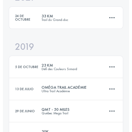
Inicia sesión para ver el UTMB Index
33 KM
24 DE
OCTUBRE
Trail du Grand-duc
Inicia sesión para ver el UTMB Index
2019
34 KM
1280 M+
23 KM
5 DE OCTUBRE
Défi des Couleurs Simard
Inicia sesión para ver el UTMB Index
OMÉGA TRAIL ACADÉMIE
13 DE JULIO
Ultra Trail Académie
23.1 KM
450 M+
QMT - 50 MILES
29 DE JUNIO
Québec Mega Trail
44.9 KM
1490 M+
Inicia sesión para ver el UTMB Index
30K