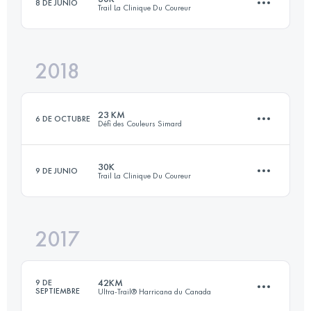
8 DE JUNIO
Trail La Clinique Du Coureur
81.6 KM
3290 M+
Inicia sesión para ver el UTMB Index
2018
30.3 KM
1250 M+
Inicia sesión para ver el UTMB Index
23 KM
6 DE OCTUBRE
Défi des Couleurs Simard
Inicia sesión para ver el UTMB Index
30K
9 DE JUNIO
Trail La Clinique Du Coureur
23.1 KM
450 M+
2017
30.4 KM
1230 M+
Inicia sesión para ver el UTMB Index
42KM
9 DE
SEPTIEMBRE
Ultra-Trail® Harricana du Canada