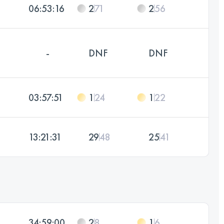
06:53:16
2
71
2
56
-
DNF
DNF
03:57:51
1
24
1
22
13:21:31
29
48
25
41
34:59:00
2
8
1
6