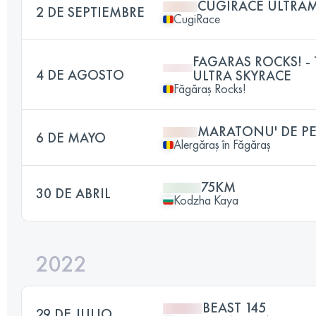
CUGIRACE ULTRA
2 DE SEPTIEMBRE
CugiRace
FAGARAS ROCKS! -
4 DE AGOSTO
ULTRA SKYRACE
Făgăraș Rocks!
MARATONU' DE PE
6 DE MAYO
Alergăraș în Făgăraș
75KM
30 DE ABRIL
Kodzha Kaya
2022
BEAST 145
29 DE JULIO