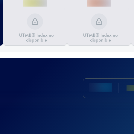
UTMB® Index no
UTMB® Index no
disponible
disponible