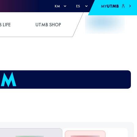
MY
UTMB
KM
ES
 LIFE
UTMB SHOP