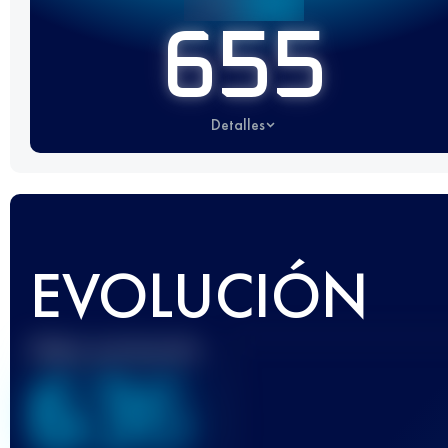
655
Detalles
EVOLUCIÓN
Mejor puntuación
636