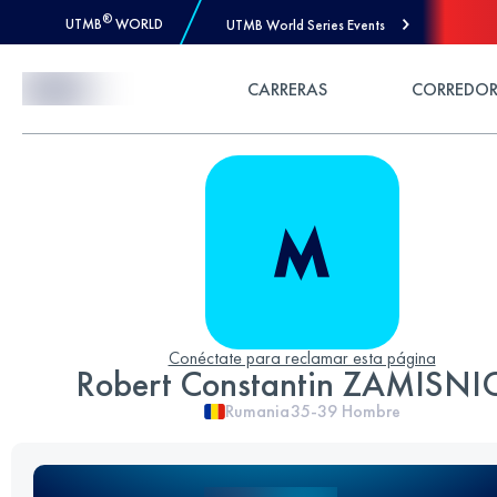
®
UTMB
WORLD
UTMB World Series Events
Skip to Content
CARRERAS
CORREDOR
Conéctate para reclamar esta página
Robert Constantin ZAMISNI
Rumania
35-39
Hombre