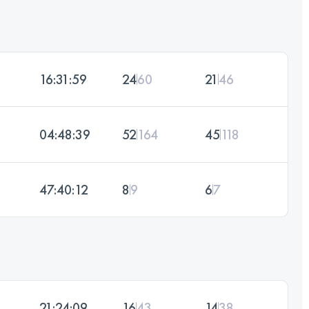
16:31:59
24
60
21
46
04:48:39
52
164
45
118
47:40:12
8
9
6
7
21:24:09
16
43
14
38