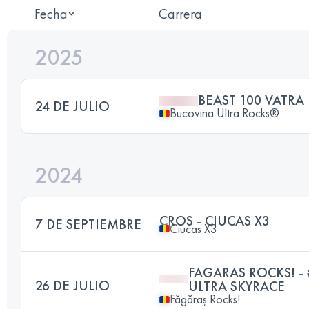
Fecha
Carrera
2025
BEAST 100 VATRA
24 DE JULIO
Bucovina Ultra Rocks®
2024
CROS - CIUCAS X3
7 DE SEPTIEMBRE
Ciucas X3
FAGARAS ROCKS! -
26 DE JULIO
ULTRA SKYRACE
Făgăraș Rocks!