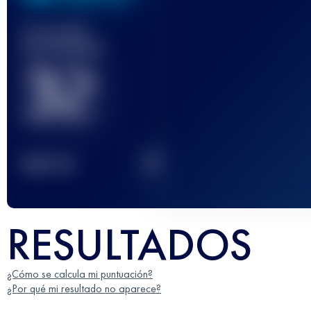
Carrera(s)
terminada(s)
32
2
TOP
10
RESULTADOS
¿Cómo se calcula mi puntuación?
¿Por qué mi resultado no aparece?