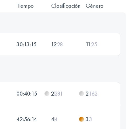
Tiempo
Clasificación
Género
30:13:15
12
28
11
25
00:40:15
2
281
2
162
42:56:14
4
4
3
3