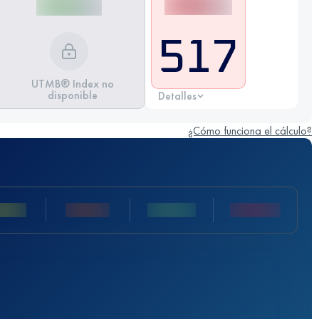
517
UTMB® Index no
disponible
Detalles
¿Cómo funciona el cálculo?