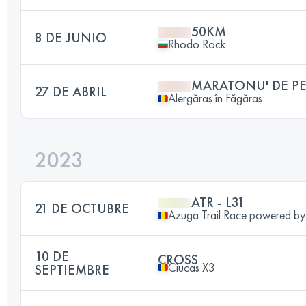
50KM
8 DE JUNIO
Rhodo Rock
MARATONU' DE PE
27 DE ABRIL
Alergăraș în Făgăraș
2023
ATR - L31
21 DE OCTUBRE
Azuga Trail Race powered by
10 DE
CROSS
Ciucas X3
SEPTIEMBRE