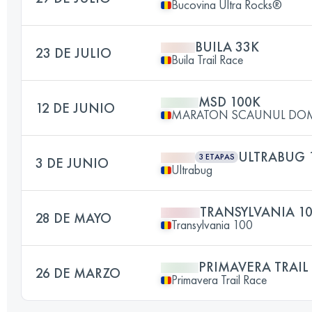
Bucovina Ultra Rocks®
BUILA 33K
23 DE JULIO
Buila Trail Race
MSD 100K
12 DE JUNIO
MARATON SCAUNUL DO
ULTRABUG 
3 ETAPAS
3 DE JUNIO
Ultrabug
TRANSYLVANIA 1
28 DE MAYO
Transylvania 100
PRIMAVERA TRAIL
26 DE MARZO
Primavera Trail Race