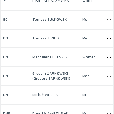
79
Beata KOPACZYŃSKA
Women
80
Tomasz SUŁKOWSKI
Men
DNF
Tomasz IDZIOR
Men
DNF
Magdalena OLESZEK
Women
Gregorz ŻARNOWSKI
DNF
Men
(Gregorz ZARNOWSKI)
DNF
Michał WÓJCIK
Men
DNF
Dawid WAWRZUSIAK
Men