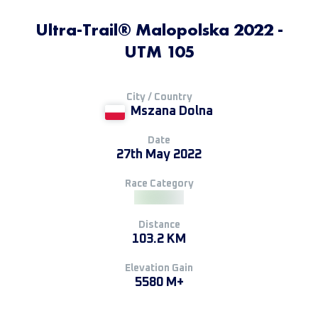
Ultra-Trail® Malopolska 2022 -
UTM 105
City / Country
Mszana Dolna
Date
27th May 2022
Race Category
Distance
103.2 KM
Elevation Gain
5580 M+