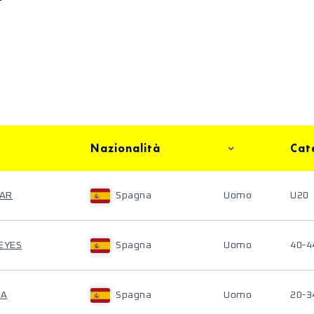
Nazionalità
Cat
ZAR
Spagna
Uomo
U20
REYES
Spagna
Uomo
40-4
NA
Spagna
Uomo
20-3