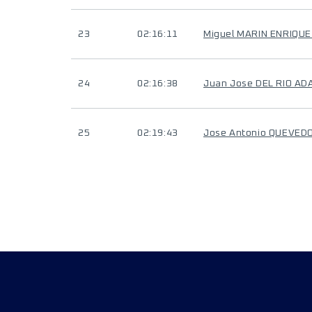
23
02:16:11
Miguel MARIN ENRIQU
24
02:16:38
Juan Jose DEL RIO AD
25
02:19:43
Jose Antonio QUEVED