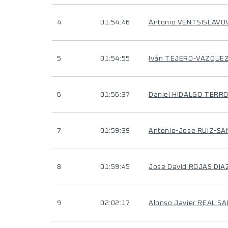
4
01:54:46
Antonio VENTSISLAVO
5
01:54:55
Iván TEJERO-VAZQUE
6
01:56:37
Daniel HIDALGO TERR
7
01:59:39
Antonio-Jose RUIZ-S
8
01:59:45
Jose David ROJAS DIA
9
02:02:17
Alonso Javier REAL S