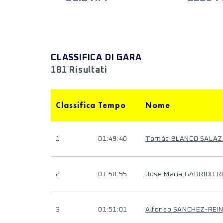
CLASSIFICA DI GARA
181 Risultati
Classifica
Tempo
Nome
1
01:49:40
Tomás BLANCO SALA
2
01:50:55
Jose Maria GARRIDO 
3
01:51:01
Alfonso SANCHEZ-REI