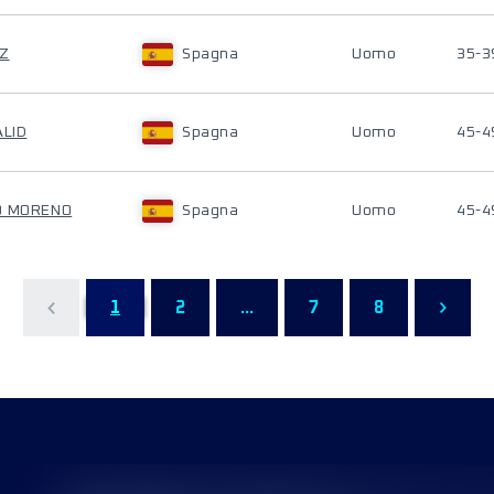
EZ
Spagna
Uomo
35-3
ALID
Spagna
Uomo
45-4
O MORENO
Spagna
Uomo
45-4
1
2
...
7
8