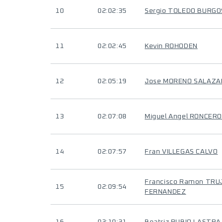
10
02:02:35
Sergio TOLEDO BURGO
11
02:02:45
Kevin ROHODEN
12
02:05:19
Jose MORENO SALAZA
13
02:07:08
Miguel Angel RONCERO
14
02:07:57
Fran VILLEGAS CALVO
Francisco Ramon TRU
15
02:09:54
FERNANDEZ