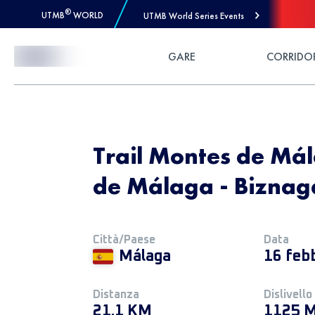
®
UTMB
WORLD
UTMB World Series Events
Skip to Content
GARE
CORRIDO
Trail Montes de Mál
de Málaga - Biznaga
Città/Paese
Data
Málaga
16 feb
Distanza
Dislivello
21.1 KM
1125 