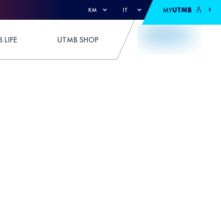
MY
UTMB
KM
IT
 LIFE
UTMB SHOP