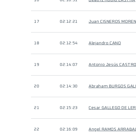
16
02:10:31
Beatriz RUBIO LASTRA
17
02:12:21
Juan CISNEROS MORE
18
02:12:54
Alejandro CANO
19
02:14:07
Antonio Jesús CASTR
20
02:14:30
Abraham BURGOS GA
21
02:15:23
Cesar GALLEGO DE L
22
02:16:09
Angel RAMOS ARRABA