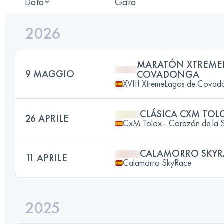
Data
Gara
2026
MARATÓN XTREME
9 MAGGIO
COVADONGA
XVIII XtremeLagos de Covad
CLÁSICA CXM TOL
26 APRILE
CxM Tolox - Corazón de la Si
CALAMORRO SKYR
11 APRILE
Calamorro SkyRace
2025