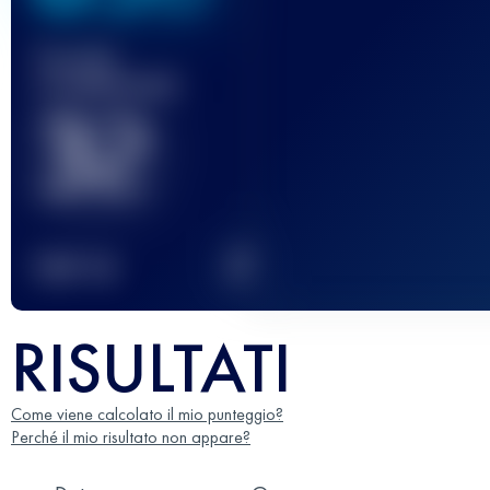
Gara(e)
completata(e)
32
2
TOP
10
RISULTATI
Come viene calcolato il mio punteggio?
Perché il mio risultato non appare?