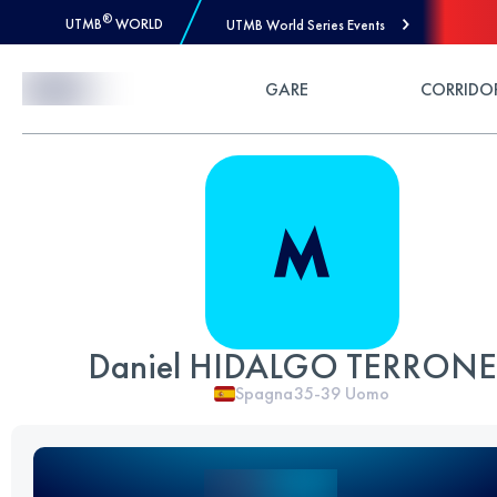
®
UTMB
WORLD
UTMB World Series Events
Skip to Content
GARE
CORRIDO
Daniel HIDALGO TERRON
Spagna
35-39
Uomo