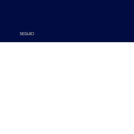
SEGUICI
©2024 UTMB® all rights reserved. Ultra-