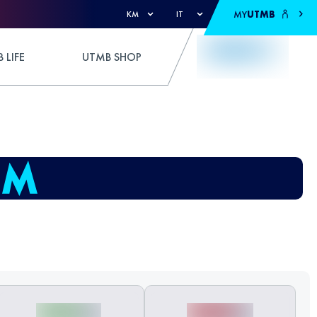
MY
UTMB
KM
IT
 LIFE
UTMB SHOP