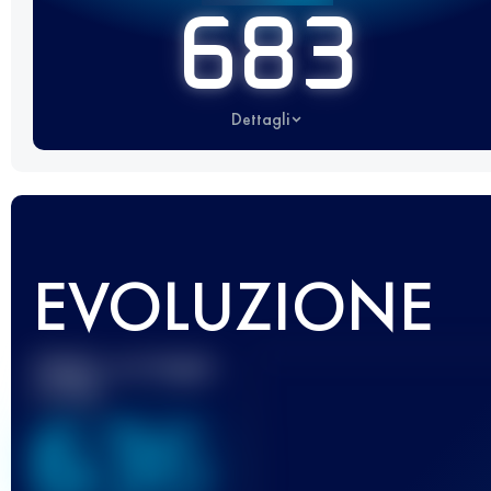
683
Dettagli
EVOLUZIONE
Miglior punteggio
UTMB
636