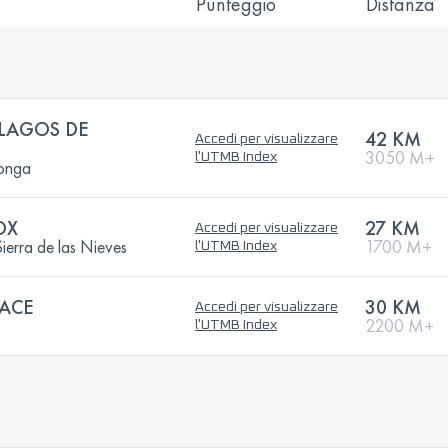
Punteggio
Distanza
LAGOS DE
42 KM
Accedi per visualizzare
3050 M+
l'UTMB Index
onga
OX
27 KM
Accedi per visualizzare
erra de las Nieves
1700 M+
l'UTMB Index
ACE
30 KM
Accedi per visualizzare
2200 M+
l'UTMB Index