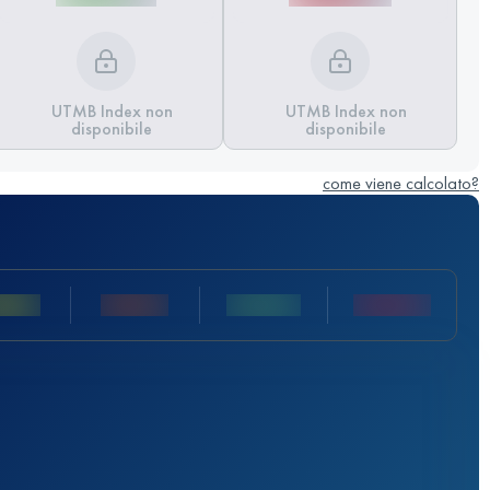
UTMB Index non
UTMB Index non
disponibile
disponibile
come viene calcolato?