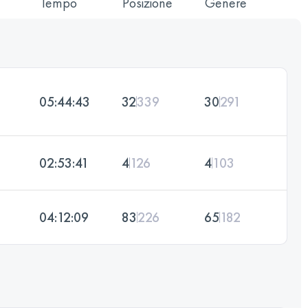
Tempo
Posizione
Genere
05:44:43
32
339
30
291
02:53:41
4
126
4
103
04:12:09
83
226
65
182