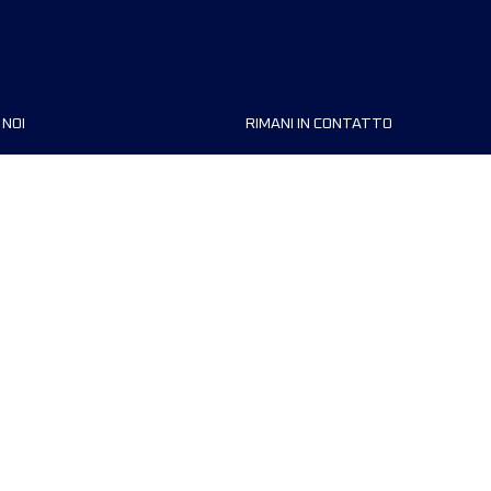
 NOI
RIMANI IN CONTATTO
zzazioni
FAQ
 di corsa
Contattaci
MyUTMB+
Informativa sulla privacy
Preferenze dei cookie