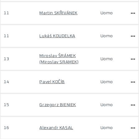
11
Martin SKŘIVÁNEK
Uomo
11
Lukáš KOUDELKA
Uomo
Miroslav ŠRÁMEK
13
Uomo
(Miroslav SRAMEK)
14
Pavel KOČÍB
Uomo
15
Grzegorz BIENIEK
Uomo
16
Alexandr KASAL
Uomo