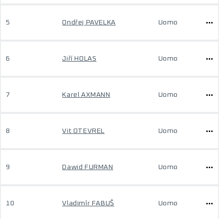
5
Ondřej PAVELKA
Uomo
6
Jiří HOLAS
Uomo
7
Karel AXMANN
Uomo
8
Vit OTEVREL
Uomo
9
Dawid FURMAN
Uomo
10
Vladimîr FABUŠ
Uomo