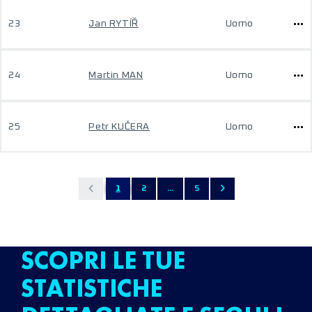
23
Jan RYTÍŘ
Uomo
24
Martin MAN
Uomo
25
Petr KUČERA
Uomo
1
2
...
5
SCOPRI LE TUE
STATISTICHE