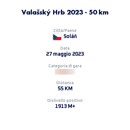
Valašský Hrb 2023 - 50 km
Città/Paese
Soláň
Data
27 maggio 2023
Categoria di gara
Distanza
55 KM
Dislivello positivo
1913 M+