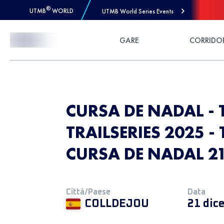
®
UTMB
WORLD
UTMB World Series Events
Skip to Content
GARE
CORRIDO
CURSA DE NADAL - 
TRAILSERIES 2025 -
CURSA DE NADAL 2
Città/Paese
Data
COLLDEJOU
21 dic