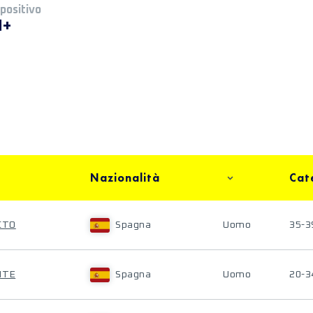
 positivo
M+
Nazionalità
Cat
CTO
Spagna
Uomo
35-3
NTE
Spagna
Uomo
20-3