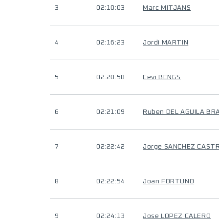
3
02:10:03
Marc MITJANS
4
02:16:23
Jordi MARTIN
5
02:20:58
Eevi BENGS
6
02:21:09
Ruben DEL AGUILA BR
7
02:22:42
Jorge SANCHEZ CAST
8
02:22:54
Joan FORTUNO
9
02:24:13
Jose LOPEZ CALERO