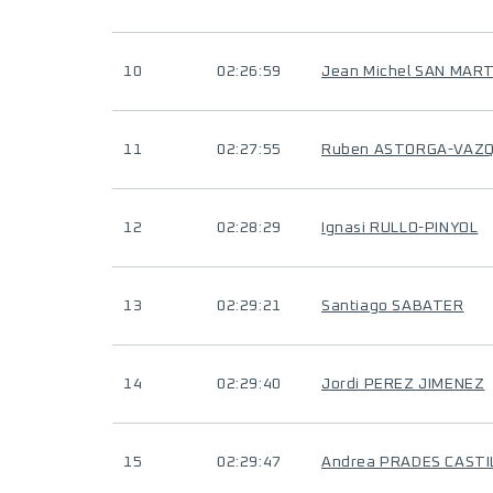
10
02:26:59
Jean Michel SAN MART
11
02:27:55
Ruben ASTORGA-VAZ
12
02:28:29
Ignasi RULLO-PINYOL
13
02:29:21
Santiago SABATER
14
02:29:40
Jordi PEREZ JIMENEZ
15
02:29:47
Andrea PRADES CASTI