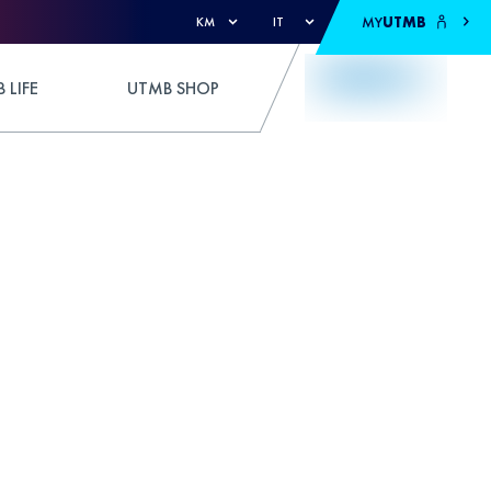
MY
UTMB
KM
IT
 LIFE
UTMB SHOP