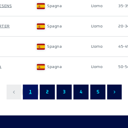
UESENS
Spagna
Uomo
35-3
ARTER
Spagna
Uomo
20-3
Spagna
Uomo
45-4
A
Spagna
Uomo
50-5
1
2
3
4
5