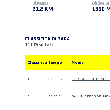
Distanza
Dislivello
21.2 KM
1360 
CLASSIFICA DI GARA
111 Risultati
Classifica
Tempo
Nome
1
01:59:57
Lluís SALCEDO BENEDI
2
02:06:34
Oriol PLATERO BELMO