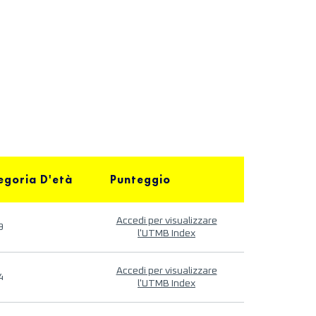
egoria D'età
Punteggio
Accedi per visualizzare
9
l'UTMB Index
Accedi per visualizzare
4
l'UTMB Index