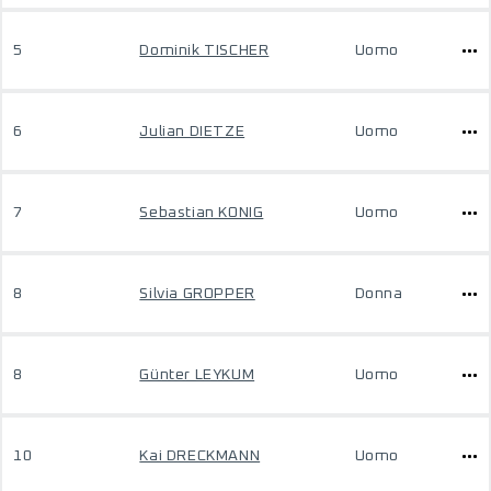
5
Dominik TISCHER
Uomo
6
Julian DIETZE
Uomo
7
Sebastian KONIG
Uomo
8
Silvia GROPPER
Donna
8
Günter LEYKUM
Uomo
10
Kai DRECKMANN
Uomo