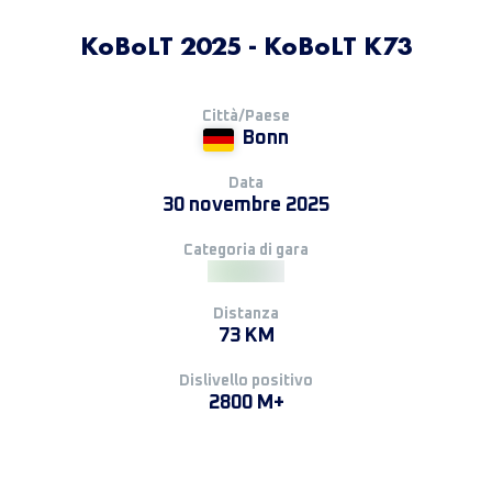
KoBoLT 2025 - KoBoLT K73
Città/Paese
Bonn
Data
30 novembre 2025
Categoria di gara
Distanza
73 KM
Dislivello positivo
2800 M+